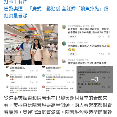
打卡︱有片
巴黎奧運｜「廣式」鬆弛感 全紅嬋「醜魚拖鞋」爆
紅銷量暴漲
+3
從這張樊振東和陳若琳在巴黎奧運村食堂的合影來
看，樊振東比陳若琳要高半個頭，兩人看起來都很青
春靚麗，奧運冠軍氣質滿滿。陳若琳短髮造型簡潔幹