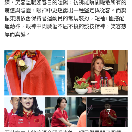
練，笑容溫暖如春日的暖陽，彷彿能瞬間驅散所有的
疲憊與陰霾，眼神中更透露出一種堅定與從容。而樊
振東則依舊保持著運動員的常規裝扮，短袖T恤搭配
運動褲，眼神中閃爍著不屈不撓的競技精神，笑容憨
厚而真誠。
+7