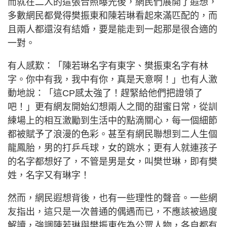
而就在二人的這張合照曝光後，網民們展開了遐想，
多數網民都覺得樊振東和陳若琳看起來滿匹配的，而
且兩人都還沒有結婚，要是能走到一起那是很合適的
一對。
有人感歎：「陳若琳名字有東字、樊振東名字有林
字。你中有我，我中有你，真是天意啊！」也有人激
動地說：「這CP感太強了！趕緊給他們把證領了
吧！」更有網友開始幻想兩人之間的甜蜜日常，從訓
練場上的相互激勵到生活中的點滴關心，每一個細節
都被賦予了浪漫的色彩。甚至有網民聯想到二人生個
龍鳳胎，男的打乒乓球，女的跳水；更有人就連孩子
的名字都想好了，不管是男是女，叫樊世琳，即有樊
姓，名字又有琳字！
然而，網民遐想背後，也有一些理性的聲音。一些網
友指出，這只是一次普通的偶遇而已，不應該被過度
解讀，強調陳若琳與樊振東作為公眾人物，各自都有