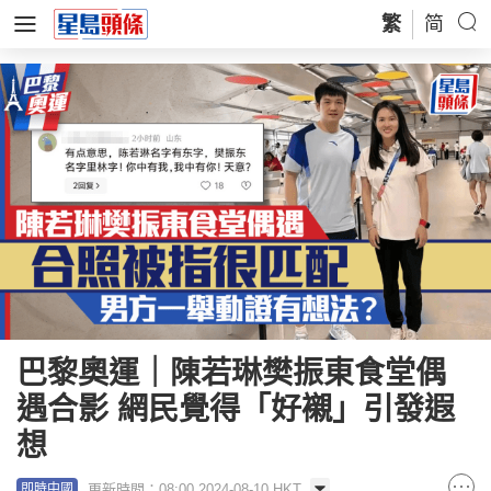
繁
简
巴黎奧運｜陳若琳樊振東食堂偶
遇合影 網民覺得「好襯」引發遐
想
更新時間：08:00 2024-08-10 HKT
即時中國