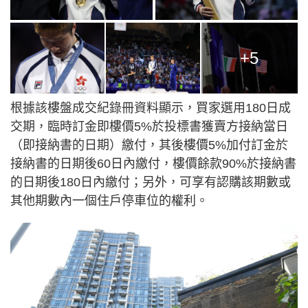
+5
根據該樓盤成交紀錄冊資料顯示，買家選用180日成
交期，臨時訂金即樓價5%於投標書獲賣方接納當日
（即接納書的日期）繳付，其後樓價5%加付訂金於
接納書的日期後60日內繳付，樓價餘款90%於接納書
的日期後180日內繳付；另外，可享有認購該期數或
其他期數內一個住戶停車位的權利。