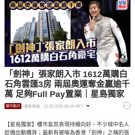
「劍神」張家朗入市 1612萬購白
石角雲匯3房 兩屆奧運奪金贏逾千
萬 足夠Full Pay置業｜星島獨家
更新時間：10:00 2025-09-19 HKT
樓市動向
【星島獨家】樓市氣氛表現持續向好，不少城中名人
趁機出動購貨；最新有被喻為香港「劍神」之稱的張