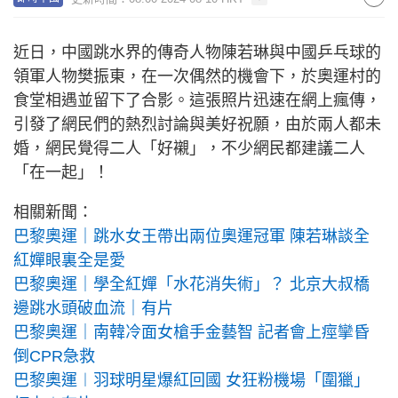
近日，中國跳水界的傳奇人物陳若琳與中國乒乓球的
領軍人物樊振東，在一次偶然的機會下，於奧運村的
食堂相遇並留下了合影。這張照片迅速在網上瘋傳，
引發了網民們的熱烈討論與美好祝願，由於兩人都未
婚，網民覺得二人「好襯」，不少網民都建議二人
「在一起」！
相關新聞：
巴黎奧運｜跳水女王帶出兩位奧運冠軍 陳若琳談全
紅嬋眼裏全是愛
巴黎奧運｜學全紅嬋「水花消失術」？ 北京大叔橋
邊跳水頭破血流｜有片
巴黎奧運｜南韓冷面女槍手金藝智 記者會上痙攣昏
倒CPR急救
巴黎奧運︱羽球明星爆紅回國 女狂粉機場「圍獵」