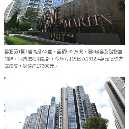
雲滙第1期1座高層A2室，面積932方呎，屬3房套及儲物室
間隔，採傳統梗廚設計，今年7月15日以1612.4萬元招標方
式成交，呎價約17300元。