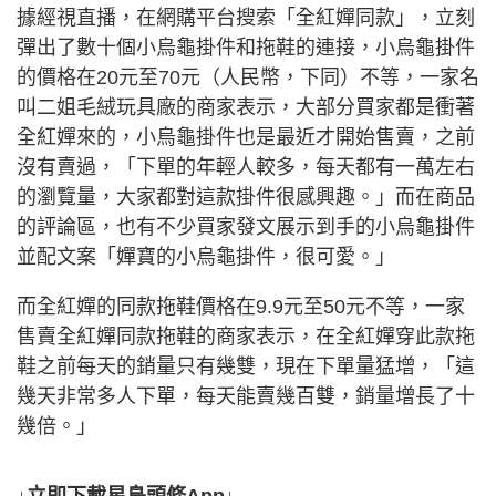
據經視直播，在網購平台搜索「全紅嬋同款」，立刻
彈出了數十個小烏龜掛件和拖鞋的連接，小烏龜掛件
的價格在20元至70元（人民幣，下同）不等，一家名
叫二姐毛絨玩具廠的商家表示，大部分買家都是衝著
全紅嬋來的，小烏龜掛件也是最近才開始售賣，之前
沒有賣過，「下單的年輕人較多，每天都有一萬左右
的瀏覽量，大家都對這款掛件很感興趣。」而在商品
的評論區，也有不少買家發文展示到手的小烏龜掛件
並配文案「嬋寶的小烏龜掛件，很可愛。」
而全紅嬋的同款拖鞋價格在9.9元至50元不等，一家
售賣全紅嬋同款拖鞋的商家表示，在全紅嬋穿此款拖
鞋之前每天的銷量只有幾雙，現在下單量猛增，「這
幾天非常多人下單，每天能賣幾百雙，銷量增長了十
幾倍。」