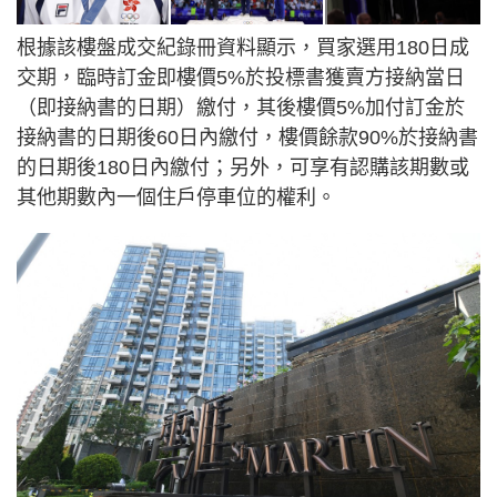
根據該樓盤成交紀錄冊資料顯示，買家選用180日成
交期，臨時訂金即樓價5%於投標書獲賣方接納當日
（即接納書的日期）繳付，其後樓價5%加付訂金於
接納書的日期後60日內繳付，樓價餘款90%於接納書
的日期後180日內繳付；另外，可享有認購該期數或
其他期數內一個住戶停車位的權利。