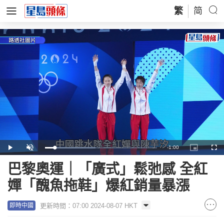
繁
简
Remaining
-
1:00
Loaded
:
Play
Unmute
Picture-
Full
45.09%
in-
Picture
Time
巴黎奧運｜「廣式」鬆弛感 全紅
嬋「醜魚拖鞋」爆紅銷量暴漲
更新時間：07:00 2024-08-07 HKT
即時中國