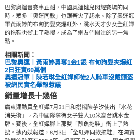
巴黎奧運會賽事正酣，中國奧運健兒閃耀賽場的同
時，眾多「奧運同款」也跟著火了起來。除了奧運冠
軍黃雨婷的布甸狗髮夾爆紅外，跳水天才少女全紅嬋
的拖鞋也衝上了熱搜，成為了網友們關注的另一焦
點。
相關新聞：
巴黎奧運︱黃雨婷勇奪1金1銀 布甸狗髮夾爆紅
2日狂賣60萬個
奧運冠軍︱陳若琳全紅嬋師徒2人騎車沒戴頭盔
被網民實名舉報惹議
銷量增長十幾倍
廣東運動員全紅嬋7月31日和搭檔陳芋汐使出「水花
消失術」，為中國隊奪得女子雙人10米高台跳水金
牌。賽後，全紅嬋腳上那雙「醜魚拖鞋」衝上了熱
搜。據內媒報道，8月3日「全紅嬋同款拖鞋」在淘寶