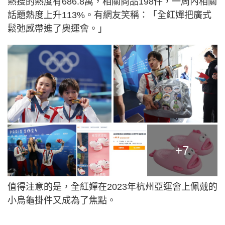
熱搜的熱度有686.8萬，相關商品198件，一周內相關
話題熱度上升113%。有網友笑稱：「全紅嬋把廣式
鬆弛感帶進了奧運會。」
+7
值得注意的是，全紅嬋在2023年杭州亞運會上佩戴的
小烏龜掛件又成為了焦點。