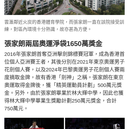
雲滙鄰近火炭的香港體育學院，而張家朗一直在該院接受訓
練，對區內環境十分熟識，故亦甚為方便。
張家朗兩屆奧運淨袋1650萬獎金
2016年張家朗首奪亞洲擊劍錦標賽冠軍，成為香港首
位個人亞洲賽王者，其後分別在2021年東京奧運男子
花劍個人賽，以及2024年巴黎奧運男子花劍個人賽兩
度摘取金牌，故有香港「劍神」之稱。張家朗在東京
奧運取得金牌後，獲「精英運動員計劃」500萬元獎
金。另外，由於張家朗畢業於林大輝中學，因此也獲
得林大輝中學畢業生獎勵計劃250萬元獎金，合計
750萬元。