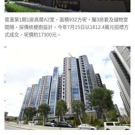
雲滙第1期1座高層A2室，面積932方呎，屬3房套及儲物室
間隔，採傳統梗廚設計，今年7月15日以1612.4萬元招標方
式成交，呎價約17300元。