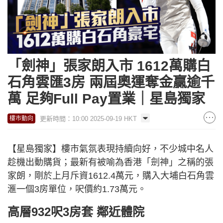
「劍神」張家朗入市 1612萬購白
石角雲匯3房 兩屆奧運奪金贏逾千
萬 足夠Full Pay置業｜星島獨家
更新時間：10:00 2025-09-19 HKT
樓市動向
【星島獨家】樓市氣氛表現持續向好，不少城中名人
趁機出動購貨；最新有被喻為香港「劍神」之稱的張
家朗，剛於上月斥資1612.4萬元，購入大埔白石角雲
滙一個3房單位，呎價約1.73萬元。
高層932呎3房套 鄰近體院