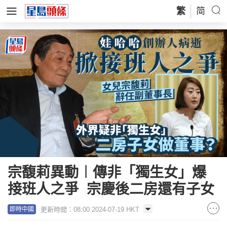
繁
简
宗馥莉異動︱傳非「獨生女」爆
接班人之爭 宗慶後二房還有子女
更新時間：08:00 2024-07-19 HKT
即時中國