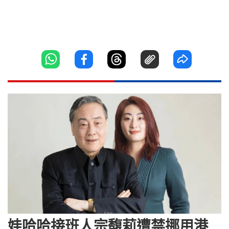
娃哈哈接班人宗馥莉遭禁挪用港