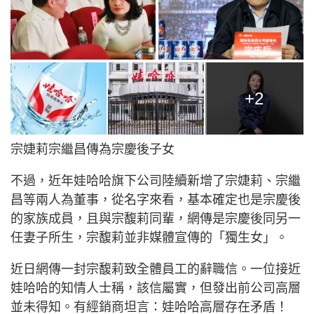
+2
宗婕莉宗繼昌傳為宗慶後子女
不過，近年娃哈哈旗下公司陸續新增了宗婕莉、宗繼
昌等兩人為董事，從名字來看，基本確定也是宗慶後
的家族成員，且與宗馥莉同輩，網傳是宗慶後同另一
任妻子所生，宗馥莉並非媒體宣傳的「獨生女」。
近日網傳一封宗馥莉致全體員工的辭職信。一位接近
娃哈哈的知情人士稱，該信屬實，但發出前公司高層
並未得知。有經銷商坦言：娃哈哈高層存在矛盾！