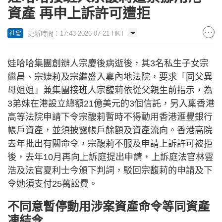
資產 再申上訴許可遭拒
更新時間：17:43 2026-07-21 HKT
社會
娃哈哈集團創辦人宗慶後病逝後，其3名私生子女宗
繼昌、宗婕莉及宗繼盛入稟內地法院，要求「同父異
母姐姐」兼集團接班人宗馥莉依從父親生前指示，為
3弟妹在港設立總額21億美元的3個信託，另入稟香港
高等法院申請下令宗馥莉暫時不得動用香港滙豐銀行
帳戶資產，並須披露帳戶餘額及資產流向。香港高院
去年批出有關命令，宗馥莉不服及申請上訴許可被拒
後，去年10月再向上訴庭提出申請，上訴庭法官林雲
浩及法官夏利士今頒下判詞，駁回宗馥莉的申請及下
令她須支付25萬訟費。
不同意暫停動用涉案資產命令等同資產
凍結令