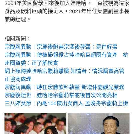
2004年美國留學回來後加入娃哈哈，一直被視為這家
食品及飲料巨頭的接班人，2021年出任集團副董事長
兼總經理。
相關新聞：
宗馥莉異動︱宗慶後胞弟宗澤後發聲：是件好事
宗馥莉異動︱傳被舉報侵占娃哈哈巨額國有資產 杭
州國資委：正了解核實
網上瘋傳娃哈哈宗馥莉離職 知情者：情況屬實高管
正協商處理
宗馥莉異動︱轉任宏勝飲料執董 新增休閒觀光業務
宗慶後逝世︱娃哈哈宗馥莉掌舵後首次公開亮相
三八婦女節︱內地100傑出女商人 孟晚舟宗馥莉上榜