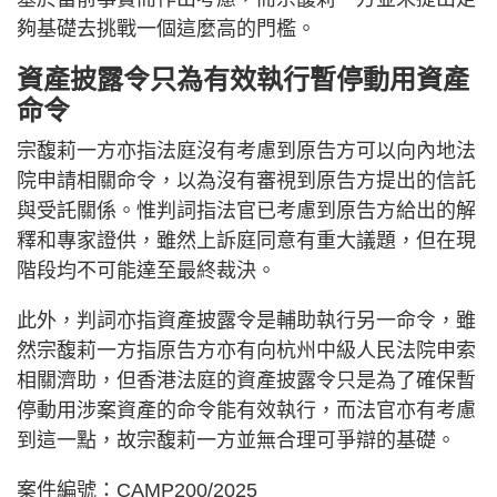
夠基礎去挑戰一個這麼高的門檻。
資產披露令只為有效執行暫停動用資產
命令
宗馥莉一方亦指法庭沒有考慮到原告方可以向內地法
院申請相關命令，以為沒有審視到原告方提出的信託
與受託關係。惟判詞指法官已考慮到原告方給出的解
釋和專家證供，雖然上訴庭同意有重大議題，但在現
階段均不可能達至最終裁決。
此外，判詞亦指資產披露令是輔助執行另一命令，雖
然宗馥莉一方指原告方亦有向杭州中級人民法院申索
相關濟助，但香港法庭的資產披露令只是為了確保暫
停動用涉案資產的命令能有效執行，而法官亦有考慮
到這一點，故宗馥莉一方並無合理可爭辯的基礎。
案件編號：CAMP200/2025