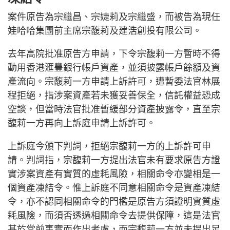
案件原告為宗繼昌、宗婕莉及宗繼盛，而被告為現任
娃哈哈集團前主席宗馥莉及建浩創投有限公司。
去年高院批准原告方申請，下令宗馥莉一方暫時不得
動用香港滙豐銀行帳戶資產，並須披露帳戶餘額及資
產流向。宗馥莉一方申請上訴許可，遭暫委法官林展
程拒絕，指涉案資產若未獲妥善保全，信託權益恐成
空談，但當時法官批准暫緩部分資產披露令，直至宗
馥莉一方再向上訴庭申請上訴許可。
上訴庭今頒下判詞，拒絕宗馥莉一方的上訴許可申
請。判詞指，宗馥莉一方提出法官未有要求原告方證
實涉案資產有實質的虛耗風險，相關命令亦變相是一
個資產凍結令。惟上訴庭不同意相關命令是資產凍結
令，亦不認同相關命令的門檻是原告方須證明實質虛
耗風險，而須否透過相關命令去提供保障，這是法官
基於當前事實而作出考慮，而宗馥莉一方並未提出足