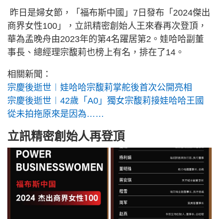
昨日是婦女節，「福布斯中國」7日發布「2024傑出
商界女性100」，立訊精密創始人王來春再次登頂，
華為孟晚舟由2023年的第4名躍居第2。娃哈哈副董
事長、總經理宗馥莉也榜上有名，排在了14。
相關新聞：
宗慶後逝世︱娃哈哈宗馥莉掌舵後首次公開亮相
宗慶後逝世︱42歲「A0」獨女宗馥莉接娃哈哈王國
從未拍拖原來是因為……
立訊精密創始人再登頂