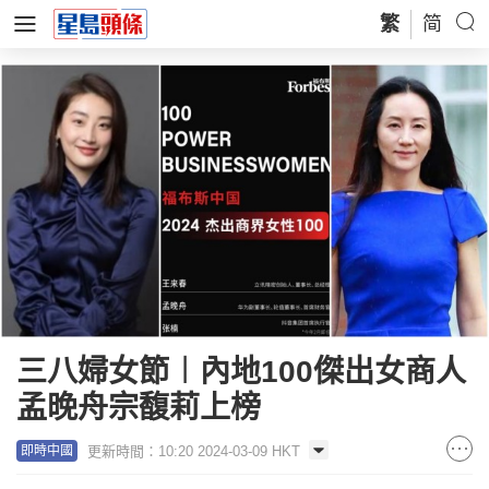
繁
简
三八婦女節︱內地100傑出女商人
孟晚舟宗馥莉上榜
更新時間：10:20 2024-03-09 HKT
即時中國