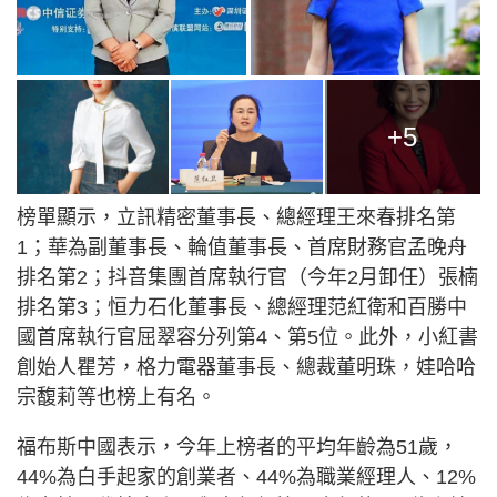
+5
榜單顯示，立訊精密董事長、總經理王來春排名第
1；華為副董事長、輪值董事長、首席財務官孟晚舟
排名第2；抖音集團首席執行官（今年2月卸任）張楠
排名第3；恒力石化董事長、總經理范紅衛和百勝中
國首席執行官屈翠容分列第4、第5位。此外，小紅書
創始人瞿芳，格力電器董事長、總裁董明珠，娃哈哈
宗馥莉等也榜上有名。
福布斯中國表示，今年上榜者的平均年齡為51歲，
44%為白手起家的創業者、44%為職業經理人、12%