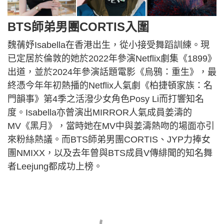
BTS師弟男團CORTIS入圍
魏蒨妤Isabella在香港出生，從小接受舞蹈訓練。現
已定居於倫敦的她於2022年參演Netflix劇集《1899》
出道，並於2024年參演話題電影《烏鴉：重生》，最
終憑今年年初熱播的Netflix人氣劇《柏捷頓家族：名
門韻事》第4季之活潑少女角色Posy Li而打響知名
度。Isabella亦曾演出MIRROR人氣成員姜濤的
MV《黑月》，當時她在MV中與姜濤熱吻的場面亦引
來粉絲熱議。而BTS師弟男團CORTIS、JYP力捧女
團NMIXX，以及去年曾與BTS成員V傳緋聞的知名舞
者Leejung都成功上榜。