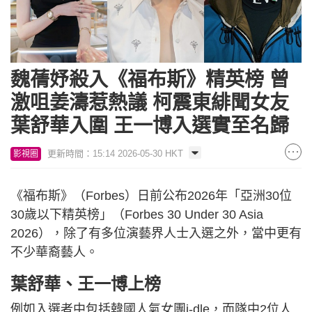
魏蒨妤殺入《福布斯》精英榜 曾
激咀姜濤惹熱議 柯震東緋聞女友
葉舒華入圍 王一博入選實至名歸
更新時間：15:14 2026-05-30 HKT
影視圈
《福布斯》（Forbes）日前公布2026年「亞洲30位
30歲以下精英榜」（Forbes 30 Under 30 Asia
2026），除了有多位演藝界人士入選之外，當中更有
不少華裔藝人。
葉舒華、王一博上榜
例如入選者中包括韓國人氣女團i-dle，而隊中2位人