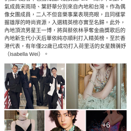
氣成員宋雨琦、葉舒華分別來自內地和台灣。作為偶
像女團成員，二人不但音樂事業表現亮眼，且同樣掌
握雄厚的時尚資源，入選精英榜亦實至名歸。此外，
內地頂流男星王一博，將與蔡依林爭奪金曲獎歌后的
內地新生代小天后單依純亦順利打入精英榜。至於香
港代表，有年僅22歲已成功打入荷里活的女星魏蒨妤
（Isabella Wei）。
+6