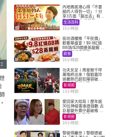
內地媽居港心得「不要
臉的人得到一切」！分
享3方面「豁出去」有著
數 網民：你好厲害
生活百科
15小時前
街坊酒樓推「平民價」
歎奢華盛宴！$9.8紅燒
BB鴿/$28開邊蒸龍蝦 3
大晚餐超值優惠
飲食
15小時前
F
u
功夫女足丨周星馳千呼
l
萬喚終出來！偕劉嘉玲
l
世
s
迪麗熱巴超狂陣容破天
c
荒現身香港謝票
r
影視圈
片
e
e
13小時前
n
師
愛回家大結局丨歷年逾
，
30位神級客串逐個數 古
巨基變外賣仔最破格 歐
陽震華情陷群姐
影視圈
10小時前
黎彼得離世丨黎樹德被