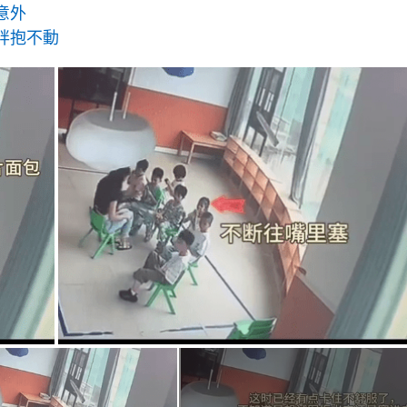
g
意外
T
胖抱不動
i
m
e