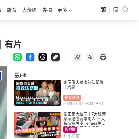
繁
简
育
體育
大灣區
專欄
更多
｜有片
最Hit
謝偉俊夫婦擬效法蔡瀾
｜周顯
投資理財
2026-08-07 06:00 HKT
愛回家大結局｜7大綠葉
身家過億背景驚人 三太
私伙鱷魚皮Hermès拍劇
蘇姐原來是半山樓后
影視圈
12小時前