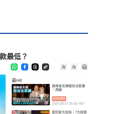
3款最低？
最Hit
謝偉俊夫婦擬效法蔡瀾
｜周顯
投資理財
2026-08-07 06:00 HKT
愛回家大結局｜7大綠葉