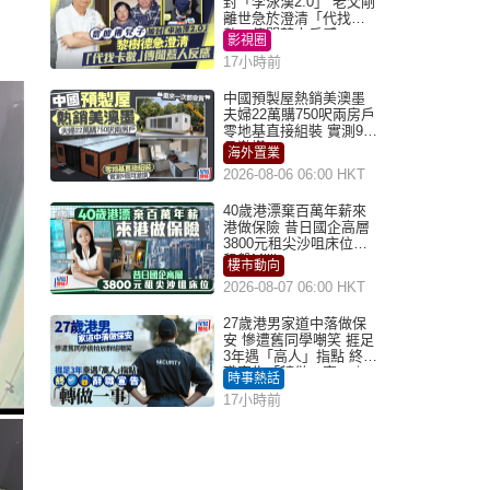
封「李泳漢2.0」 老父剛
離世急於澄清「代找卡
數」傳聞惹人反感
影視圈
17小時前
中國預製屋熱銷美澳墨
夫婦22萬購750呎兩房戶
零地基直接組裝 實測9個
月激讚
海外置業
2026-08-06 06:00 HKT
40歲港漂棄百萬年薪來
港做保險 昔日國企高層
3800元租尖沙咀床位｜
租盤Million
樓市動向
2026-08-07 06:00 HKT
27歲港男家道中落做保
安 慘遭舊同學嘲笑 捱足
3年遇「高人」指點 終辭
職宣告「轉做一事」｜
時事熱話
Juicy叮
17小時前