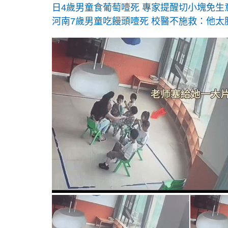
日4歲男童食葡萄噎死 專家提醒切小塊免生
河南7歲男童吃饅頭噎死 校醫不施救：他太