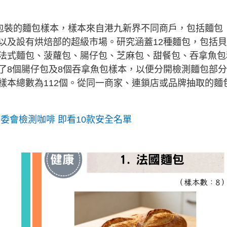
先包裝的麵包樣本，樣本來自港九新界不同商戶，包括麵包
以及設有烘焙部的超級市場。研究涵蓋12種麵包，包括貝
法式麵包、菠蘿包、腸仔包、芝麻包、甜餐包、吞拿魚包
了8個腸仔包及8個吞拿魚包樣本，以便分開檢測麵包部
樣本總數為112個。從同一商家、連鎖店或品牌抽取的麵
委會檢測咖啡 即看10款安全名單