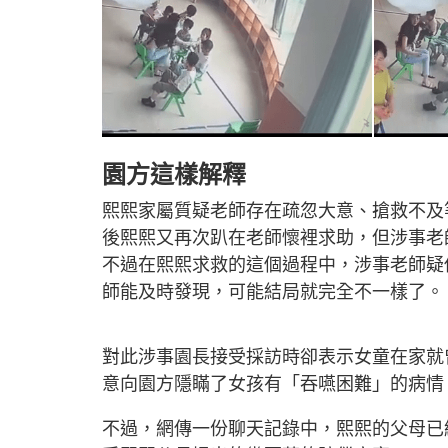
園方這樣解釋
熙熙家屬質疑老師存在疏忽大意、搶救不及
後熙熙又再次趴在老師懷裡求助，但涉事老
不過在熙熙求救的這個過程中，涉事老師疑
師能及時發現，可能結局就完全不一樣了。
對此涉事園長接受採訪時卻表示女童在家就
意向園方隱瞞了女孩有「吞嚥困難」的病情
不過，網傳一份聊天記錄中，熙熙的父母已