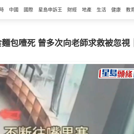
時
中國
國際
星島申訴王
財經
地產
生活
健康
教
食麵包噎死 曾多次向老師求救被忽視