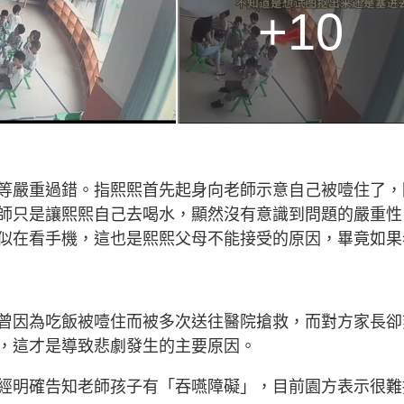
+10
等嚴重過錯。指熙熙首先起身向老師示意自己被噎住了，
師只是讓熙熙自己去喝水，顯然沒有意識到問題的嚴重性
似在看手機，這也是熙熙父母不能接受的原因，畢竟如果
曾因為吃飯被噎住而被多次送往醫院搶救，而對方家長卻
，這才是導致悲劇發生的主要原因。
經明確告知老師孩子有「吞嚥障礙」，目前園方表示很難