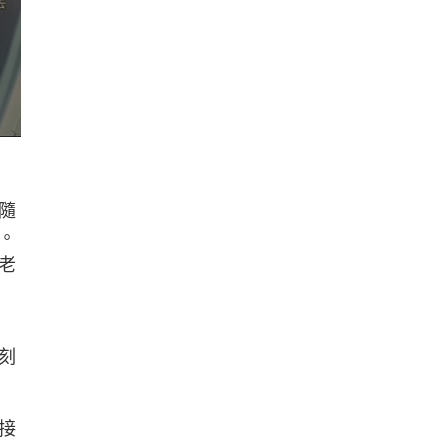
隨
。
老
刻
接