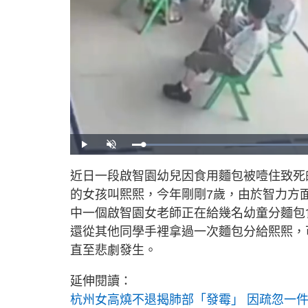
P
U
l
n
a
m
y
u
近日一段啟智園幼兒因食用麵包被噎住致死
t
e
的女孩叫熙熙，今年剛剛7歲，由於智力方
中一個啟智園女老師正在給幾名幼童分麵包
還從其他同學手裡拿過一次麵包分給熙熙，
直至悲劇發生。
延伸閱讀：
杭州女高燒不退揭肺部「發霉」 因疏忽一