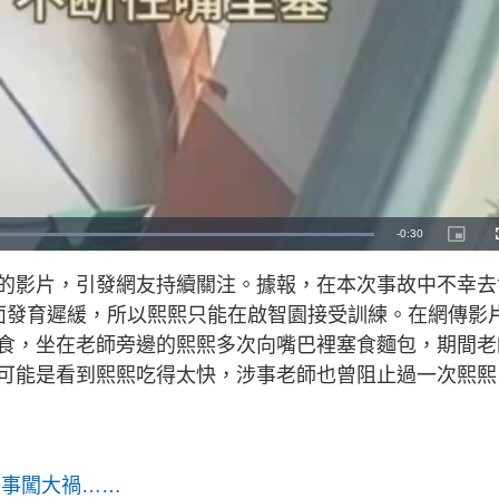
R
-
0:30
L
P
o
i
a
c
e
d
t
的影片，引發網友持續關注。據報，在本次事故中不幸去
e
u
d
r
m
:
e
面發育遲緩，所以熙熙只能在啟智園接受訓練。在網傳影
1
-
0
i
a
0
n
食，坐在老師旁邊的熙熙多次向嘴巴裡塞食麵包，期間老
.
-
0
P
i
可能是看到熙熙吃得太快，涉事老師也曾阻止過一次熙熙
0
i
%
c
t
n
u
r
e
i
n
件事闖大禍……