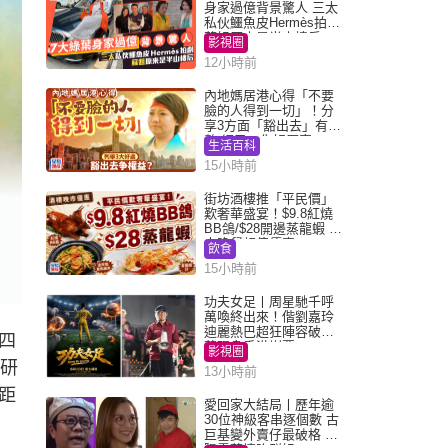
身家過億背景驚人 三太
私伙鱷魚皮Hermès拍劇
蘇姐原來是半山樓后
影視圈
12小時前
內地媽居港心得「不要
臉的人得到一切」！分
享3方面「豁出去」有著
數 網民：你好厲害
生活百科
15小時前
街坊酒樓推「平民價」
歎奢華盛宴！$9.8紅燒
BB鴿/$28開邊蒸龍蝦 3
大晚餐超值優惠
飲食
15小時前
功夫女足丨周星馳千呼
萬喚終出來！偕劉嘉玲
迪麗熱巴超狂陣容破天
四
荒現身香港謝票
影視圈
估研
13小時前
距
愛回家大結局丨歷年逾
30位神級客串逐個數 古
巨基變外賣仔最破格 歐