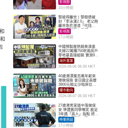
陽震華情陷群姐
影視圈
10小時前
黎彼得離世丨黎樹德被
封「李泳漢2.0」 老父剛
離世急於澄清「代找卡
數」傳聞惹人反感
和
影視圈
17小時前
分和
包
中國預製屋熱銷美澳墨
夫婦22萬購750呎兩房戶
零地基直接組裝 實測9個
月激讚
海外置業
2026-08-06 06:00 HKT
40歲港漂棄百萬年薪來
港做保險 昔日國企高層
3800元租尖沙咀床位｜
租盤Million
樓市動向
2026-08-07 06:00 HKT
27歲港男家道中落做保
安 慘遭舊同學嘲笑 捱足
3年遇「高人」指點 終辭
職宣告「轉做一事」｜
時事熱話
Juicy叮
17小時前