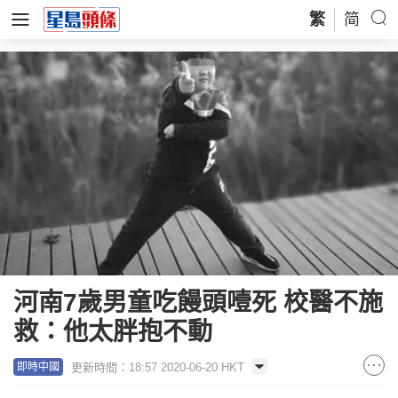
繁
简
河南7歲男童吃饅頭噎死 校醫不施
救：他太胖抱不動
更新時間：18:57 2020-06-20 HKT
即時中國