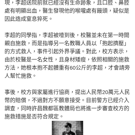
現，李超送院前就已經沒有生命跡象，且口腔、鼻腔
處有明顯出血，醫生發現他的喉嚨處有饅頭，疑似是
因此造成窒息猝死。
李超的同學指，李超被噎到後，校醫並未在第一時間
親自施救，而是指導另一名教職人員以「抱起擠壓」
的方式救人，事件引起外界爭議。對此，校方表示，
由於校醫是一名女性，且身材矮瘦，依照相關的施救
方法，她根本抱不起體重有60公斤的李超，才會請旁
人幫忙施救。
事後，校方與家屬進行協商，提出人民幣20萬元人民
幣的賠償，不過對方不願意接受。目前警方已經介入
調查，同時許昌魏都區教體局也將進一步審查校方的
施救措施是否符合規定。