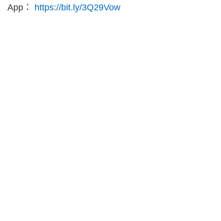
App：
https://bit.ly/3Q29Vow