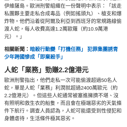
伊維薩島。歐洲刑警組織在一份聲明中表示：「該走
私團夥主要走私合成毒品（例如搖頭丸）、槍支和爆
炸物。他們沿着從阿爾及利亞到西班牙的常規路線偷
渡人蛇，每人收費高達1.2萬歐羅（約10.9萬港
元）。」
相關新聞：
暗殺行動變「打機任務」 犯罪集團誘青
少年跨國慘成「即棄殺手」
人蛇「業務」勁賺2.2億港元
歐洲刑警指出，他們走私一次可能偷渡超過50名人
蛇，單是人蛇「業務」利潤就超過2400萬歐元（約
2.2億港元）。但這些人蛇通常被塞進擁擠不堪、沒
有照明和救生衣的船隻，而且會在極端惡劣的天氣條
件下航行。調查人員認為，人蛇可能還受到性侵犯和
身體虐待，生活條件極其惡劣。