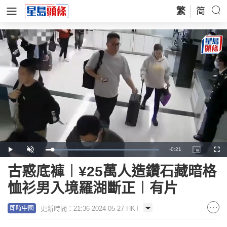
繁
简
Remaining
-
0:21
Loaded
:
Play
Unmute
Picture-
Full
100.00%
in-
Picture
Time
古惑底褲︱¥25萬人造鑽石藏暗格
恤衫男入境羅湖斷正︱有片
更新時間：21:36 2024-05-27 HKT
即時中國