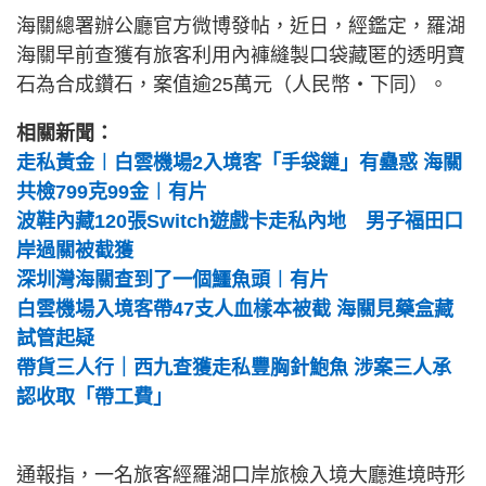
海關總署辦公廳官方微博發帖，近日，經鑑定，羅湖
海關早前查獲有旅客利用內褲縫製口袋藏匿的透明寶
石為合成鑽石，案值逾25萬元（人民幣‧下同）。
相關新聞：
走私黃金︱白雲機場2入境客「手袋鏈」有蠱惑 海關
共檢799克99金︱有片
波鞋內藏120張Switch遊戲卡走私內地 男子福田口
岸過關被截獲
深圳灣海關查到了一個鱷魚頭︱有片
白雲機場入境客帶47支人血樣本被截 海關見藥盒藏
試管起疑
帶貨三人行｜西九查獲走私豐胸針鮑魚 涉案三人承
認收取「帶工費」
通報指，一名旅客經羅湖口岸旅檢入境大廳進境時形