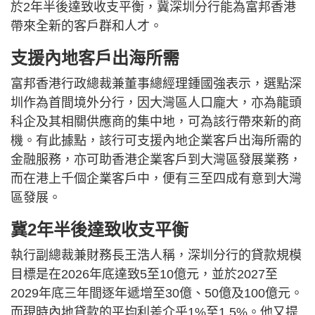
於2年半後達致收支平衡，冀深圳分行能為富邦香港
帶來全新的客戶群和人才。
支援內地客戶出海所需
富邦香港行政總裁兼董事總經理鍾國強表示，選點深
圳作為首間境外分行，因大灣區人口龐大，亦為龍頭
科企及其相關供應商的集中地，可為該行帶來新的商
機。有此據點，該行可支援內地企業客戶出海所需的
金融服務，亦可助香港企業客戶到大灣區發展業務，
而在港上千個企業客戶中，便有三至四成有意到大灣
區發展。
冀2年半後達致收支平衡
執行副總裁兼財務長王浩人稱，深圳分行的貸款規模
目標是在2026年底達致5至10億元，並於2027至
2029年底三年間逐年遞增至30億、50億及100億元。
而現時內地貸款的平均利差介乎1%至1.5%。他又提