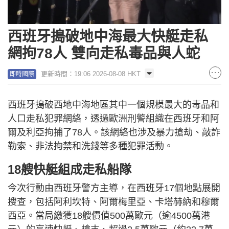
西班牙搗破地中海最大快艇走私
網拘78人 雙向走私毒品與人蛇
更新時間：19:06 2026-08-08 HKT
即時國際
西班牙搗破西地中海地區其中一個規模最大的毒品和
人口走私犯罪網絡，透過歐洲刑警組織在西班牙和阿
爾及利亞拘捕了78人。該網絡也涉及暴力搶劫、敲詐
勒索、非法拘禁和洗錢等多種犯罪活動。
18艘快艇組成走私船隊
今次行動由西班牙警方主導，在西班牙17個地點展開
搜查，包括阿利坎特、阿爾梅里亞、卡塔赫納和穆爾
西亞。當局繳獲18艘價值500萬歐元（逾4500萬港