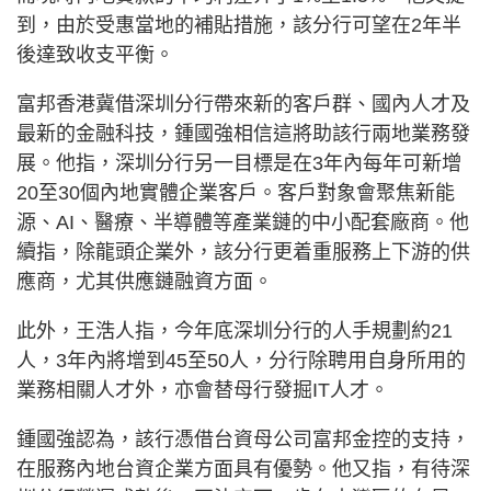
到，由於受惠當地的補貼措施，該分行可望在2年半
後達致收支平衡。
富邦香港冀借深圳分行帶來新的客戶群、國內人才及
最新的金融科技，鍾國強相信這將助該行兩地業務發
展。他指，深圳分行另一目標是在3年內每年可新增
20至30個內地實體企業客戶。客戶對象會聚焦新能
源、AI、醫療、半導體等產業鏈的中小配套廠商。他
續指，除龍頭企業外，該分行更着重服務上下游的供
應商，尤其供應鏈融資方面。
此外，王浩人指，今年底深圳分行的人手規劃約21
人，3年內將增到45至50人，分行除聘用自身所用的
業務相關人才外，亦會替母行發掘IT人才。
鍾國強認為，該行憑借台資母公司富邦金控的支持，
在服務內地台資企業方面具有優勢。他又指，有待深