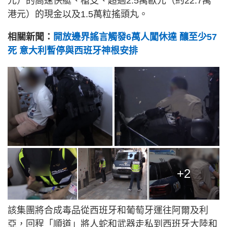
元）的高速快艇、槍支、超過2.5萬歐元（約22.7萬
港元）的現金以及1.5萬粒搖頭丸。
相關新聞：
開放邊界謠言觸發6萬人闖休達 釀至少57
死 意大利暫停與西班牙神根安排
+2
該集團將合成毒品從西班牙和葡萄牙運往阿爾及利
亞，回程「順道」將人蛇和武器走私到西班牙大陸和