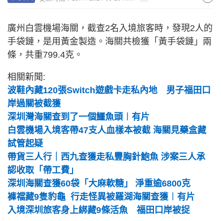
廣州白雲機場海關，截查2名入境旅客時，發現2人的
手袋鏈，是用黃金製造。海關共檢獲「黃手袋鏈」兩
條，共重799.4克。
相關新聞:
波鞋內藏120張Switch遊戲卡走私內地 男子福田口
岸過關被截獲
深圳灣海關查到了一個鱷魚頭︱有片
白雲機場入境客帶47支人血樣本被截 海關見藥盒藏
試管起疑
帶貨三人行｜西九查獲走私豐胸針鮑魚 涉案三人承
認收取「帶工費」
深圳海關查獲60袋「大麻軟糖」 淨重逾6800克
褲襠藏9隻豹龜 行走怪異被羅湖海關查獲︱有片
入境深圳旅客身上綁藏9條活魚 福田口岸被捉