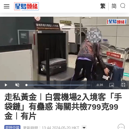
繁
简
Remaining
-
0:36
Loaded
:
Play
Unmute
Picture-
Full
89.34%
in-
Picture
Time
走私黃金︱白雲機場2入境客「手
袋鏈」有蠱惑 海關共檢799克99
金︱有片
更新時間：13:44 2024-05-20 HKT
即時中國