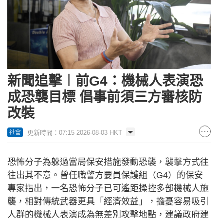
新聞追擊︱前G4：機械人表演恐
成恐襲目標 倡事前須三方審核防
改裝
更新時間：07:15 2026-08-03 HKT
社會
恐怖分子為躲過當局保安措施發動恐襲，襲擊方式往
往出其不意。曾任職警方要員保護組（G4）的保安
專家指出，一名恐怖分子已可遙距操控多部機械人施
襲，相對傳統武器更具「經濟效益」，擔憂容易吸引
人群的機械人表演成為無差別攻擊地點，建議政府建