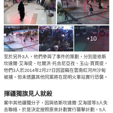
+10
至於另外3人，他們參與了事件的策劃，分別是依斯
坎達爾·艾海提、吐爾洪·托合尼亞孜、玉山·買買提，
他們3人於2014年2月27日因盜竊在雲南紅河州沙甸
被捕，但未透露其他同黨將在昆明火車站實行恐襲。
揮疆獨旗見人就殺
案中其他疆獨分子，因與依斯坎達爾·艾海提等3人失
去聯絡，於是決定按照原來計劃實行襲擊計劃，5人