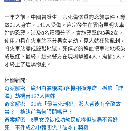
十年之前，中國曾發生一宗死傷慘重的恐襲事件，導
致31人身亡，141人受傷。這宗發生在雲南昆明火車
站的恐襲，涉及8名疆獨分子，實施襲擊的3男2女，
使用刀具在火車站不分男女老幼，見人就狂砍亂刺，
將火車站變成殺戮地獄，死傷者的鮮血把車站地板染
成殷紅。最終，趕來警方在現場擊殺4人，拘捕1人，
才終止了這場慘劇。
相關新聞:
奇案解密｜廣州白雲機場3客機相撞爆炸 孤狼「詐
彈」劫機害127人陪葬
奇案解密｜21歲「最美死刑犯」殺人背後有辛酸故
事？ 槍決前為何張開嘴巴？
奇案解密｜6男女兇徒成功劫民航機但結局不得好
死 事件成為中韓關係「破冰」契機