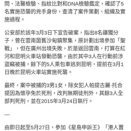
問、法醫檢驗、指紋比對和DNA檢驗鑑定，確認了5
名實施恐襲的兇手身份，查清了案件策劃、組織及實
施過程。
公安部於該年3月3日下宣告破案，指出8名疆獨分
子，曾在雲南箇舊沙甸鎮聚集，原計劃出境參加「聖
戰」，但在廣州出境失敗，於是返回雲南，打算在紅
河和昆明火車站發動恐襲，由於其中3人在行動前涉
盜竊被捕，餘下的5人乘包車逃到昆明，提前在3月1
日晚於昆明火車站實施死襲。
最終，案中被捕的3男1女，除女犯人帕提古麗·托合
提因為懷孕免於死刑，改判無期徒刑外，其餘3人全
部判死刑，並在2015年3月24日執行。
—
由即日起至5月27日，參加《星島申訴王》「港人置