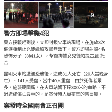
+9
警方即場擊斃4犯
警方接報趕到後，立即封鎖火車站現場，在施放3次
催淚彈制止兇徒繼續攻擊無效下，警方即場射殺4名
恐怖分子（3男1女），擊傷拘捕女兇徒帕提古麗·托
合。
昆明火車站遭遇恐襲後，造成31人死亡（29人當晚身
亡）、141人受傷，當中40人重傷。由於死傷者眾
多，施襲範圍廣，在火車站留下達300米的血路，不
過造成傷亡最重的，是案發時人員密集的售票廳。
案發時全國兩會正召開