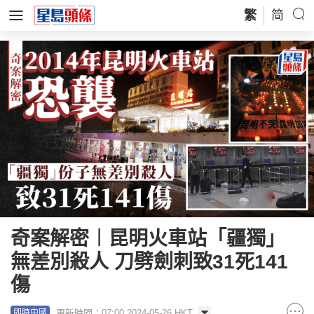
繁
简
奇案解密︱昆明火車站「疆獨」
無差別殺人 刀劈劍刺致31死141
傷
更新時間：07:00 2024-05-26 HKT
即時中國