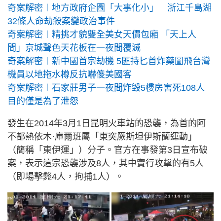
奇案解密︱地方政府企圖「大事化小」 浙江千島湖
32條人命劫殺案變政治事件
奇案解密︱精挑才貌雙全美女天價包廂 「天上人
間」京城聲色天花板在一夜間覆滅
奇案解密︱新中國首宗劫機 5匪持匕首炸藥圖飛台灣
機員以地拖水樽反抗嚇傻美國客
奇案解密︱石家莊男子一夜間炸毀5樓房害死108人
目的僅是為了泄怨
發生在2014年3月1日昆明火車站的恐襲，為首的阿
不都熱依木·庫爾班屬「東突厥斯坦伊斯蘭運動」
（簡稱「東伊運」）分子。官方在事發第3日宣布破
案，表示這宗恐襲涉及8人，其中實行攻擊的有5人
（即場擊斃4人，拘捕1人）。