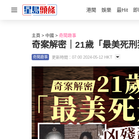
港聞
娛樂
最Hit
即
主頁
中國
奇聞趣事
奇案解密｜21歲「最美死
更新時間：07:00 2024-05-12 HKT
奇聞趣事