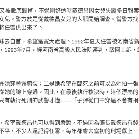
臉又被徹底毀掉，不過剛好這時戴德昌因女兒失蹤多日報
女兒。警方於是從戴德昌女兒的人脈開始調查。當警方找
將任雪供出來了。
妹去自首，希望獲寬大處理。1992年夏天任雪被河南省
1993年7月，經河南省高級人民法院審判，駁回上訴，
許她穿著露臍裝；二是她希望在臨死之前可以為她拍一張
從她的臉上穿過。因此，在最後執行槍決時，這個漂亮的
只有執行死刑的武警才懂——「子彈從口中穿過不會有損
，希望戴德昌也可以得到嚴懲，不過因為礦長戴德昌有錢
不平，不少人還記得任雪，每年都會去當初的刑場獻上一