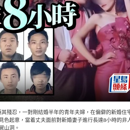
段極其殘忍，一對剛結婚半年的青年夫婦，在偏僻的新婚住
見色起意，當着丈夫面前對新婚妻子進行長達8小時的非
屍山洞。