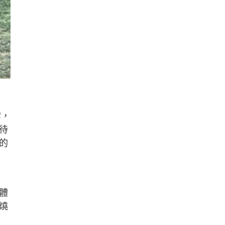
雪，
待
的
體
燒