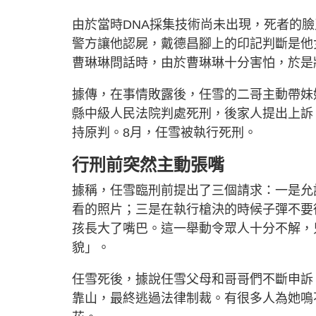
由於當時DNA採集技術尚未出現，死者的
警方讓他認屍，戴德昌腳上的印記判斷是他
曹琳琳問話時，由於曹琳琳十分害怕，於是
據傳，在事情敗露後，任雪的二哥主動帶妹
縣中級人民法院判處死刑，後家人提出上訴，
持原判。8月，任雪被執行死刑。
行刑前突然主動張嘴
據稱，任雪臨刑前提出了三個請求：一是允
看的照片；三是在執行槍決的時候子彈不要
孩長大了嘴巴。這一舉動令眾人十分不解，
貌」。
任雪死後，據說任雪父母和哥哥們不斷申訴
靠山，最終逃過法律制裁。有很多人為她鳴