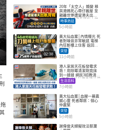
20年「太空人」婚變 移
英港媽死心帶仔搬屋 至
親離世慘遭留港夫出軌
背叛 苦嘆終看透對方留
時事熱話
港「真相」｜Juicy叮
5小時前
黃大仙血案│內情曝光 死
者對噪音非常敏感 電梯
內狂斬樓上住客 返回住
所墮樓亡
突發
02:38
11小時前
港人家居天花板發霉求
救！用除霉清潔劑竟抹
到一撻撻 網民3招教清潔
生
+保養 本地油漆品牌曾提
生活百科
刑
醒勿用1物防變色
7小時前
黃大仙血案│血腥一幕震
撼心靈 死者鄰居：個心
後拖
仲震緊
突發
其
5小時前
謝偉俊夫婦擬效法蔡瀾