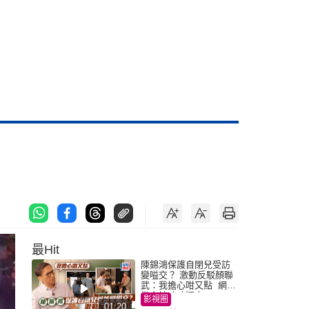
最Hit
陳錦鴻保護自閉兒受訪
變嗌交？ 激動反駁顏聯
武：我擔心咁又點 網民
批主持咄咄逼人
影視圈
01:20