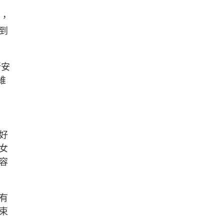
案，
到
新安
維
好
女
容
有
束