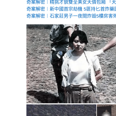
奇案解密︱精挑才貌雙全美女天價包廂 「
奇案解密︱新中國首宗劫機 5匪持匕首炸藥
奇案解密︱石家莊男子一夜間炸毀5樓房害死