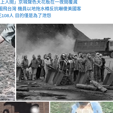
天上人間」京城聲色天花板在一夜間覆滅
圖飛台灣 機員以地拖水樽反抗嚇傻美國客
108人 目的僅是為了泄怨