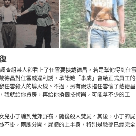
復
稅，調查組某人卻看上了任雪要挾戴德昌，若是幫他得到任
戴德昌對任雪威逼利誘，承諾她「事成」會給正式員工的
發任雪殺人的導火線。不過，另有說法指任雪懷了戴德昌
，我就給你買房，再給你換個技術崗，可能拿不少的工
女兒小丁騙到荒郊野嶺，隨後殺人焚屍。其後，小丁的屍
絲不掛，兩腿分開。屍體的上半身，特別是臉部已經完全