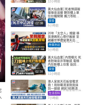
12小時前
黃大仙血案│死者預謀報
復噪音滋擾 聽到樓上單
位拉鐵閘聲 攜刀等𨋢伏
擊傷者
突發
02:38
6小時前
20年「太空人」婚變 移
英港媽死心帶仔搬屋 至
親離世慘遭留港夫出軌
背叛 苦嘆終看透對方留
時事熱話
港「真相」｜Juicy叮
5小時前
黃大仙血案│內情曝光 死
者對噪音非常敏感 電梯
內狂斬樓上住客 返回住
所墮樓亡
突發
02:38
11小時前
港人家居天花板發霉求
救！用除霉清潔劑竟抹
到一撻撻 網民3招教清潔
宅
+保養 本地油漆品牌曾提
生活百科
醒勿用1物防變色
人
7小時前