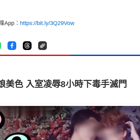
App：
https://bit.ly/3Q29Vow
娘美色 入室凌辱8小時下毒手滅門