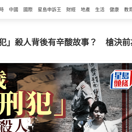
時
中國
國際
星島申訴王
財經
地產
生活
健康
教
刑犯」殺人背後有辛酸故事？ 槍決前