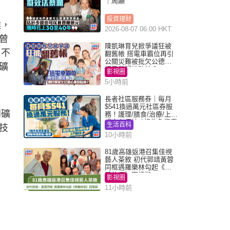
｜周顯
投資理財
候，
2026-08-07 06:00 HKT
曾
陳凱琳育兒掀爭議狂被
。不
翻舊帳 搭電車霸位再引
公關災難被批欠公德心
礦
網民質疑扮貼地？
影視圈
5小時前
長者社區服務券｜每月
$541換過萬元社區券服
到礦
務！護理/膳食/治療/上門
或中心任揀 1條件免資產
生活百科
技
審查（附申請資格及教
10小時前
學）
81歲高雄返港召集佳視
藝人茶敘 初代郭靖黃蓉
同框遇羅樂林勾起《神
鵰俠侶》回憶殺
影視圈
11小時前