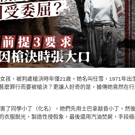
女孩，被判處槍決時年僅21歲。她名叫任雪，1971年出
甚麼罪行而要被槍決？更讓人好奇的是，據傳她竟然在行
友殺害了同學小丁（化名），她們先用士巴拿敲昏小丁，然
的衣服脫光，製造性侵假象，最後還用汽油焚屍，手段極