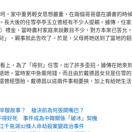
生坎坷，家中重男輕女思想嚴重，在兩個哥哥還在讀書的時
。長大後的任雪亭亭玉立曾經有不少人提親。據傳，任家
下同）禮金，當時農村家庭來說數目不少，對方本來已答允
兒」，親事就此告吹了。於是，父母將她送到了當地的鋁
德昌看上，為了「得到」任雪，出了許多歪招，據傳在她來
退她。當時家中急需用錢，而且由於戴德昌女兒是任雪的
還曾經墮胎。戴德昌以這兩件事相要挾，加上有給她生活
有辛酸故事？ 槍決前為何張開嘴巴？
不得好死 事件成為中韓關係「破冰」契機
江千島湖32條人命劫殺案變政治事件