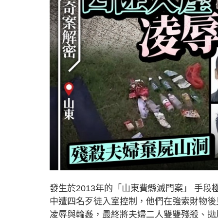
發生於2013年的「山東費縣滅門案」 手
中遭四名歹徒入室控制，他們在強索財物後
凌辱與輪姦，最終將夫婦二人雙雙殘殺、拋