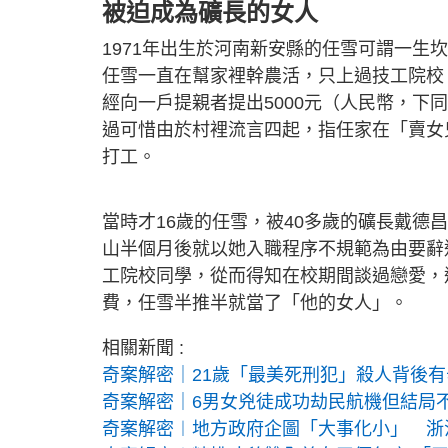
被迫成為礦長的女人
1971年出生於河南新安縣的任雪可謂一
任雪一直在幫家裡幹農活，只上過技工院校
經向一戶提親者提出5000元（人民幣，
過可惜由於村裡流言四起，指任家在「賣女
打工。
當時才16歲的任雪，被40多歲的礦長戴
山半個月後就以她入職程序不規範為由要辭
工院校同學，從而得知在校期間談過戀愛，
費，任雪半推半就當了「他的女人」。
相關新聞 :
奇案解密｜21歲「最美死刑犯」殺人背後
奇案解密｜6男女兇徒成功劫民航機但結局
奇案解密︱地方政府企圖「大事化小」 浙