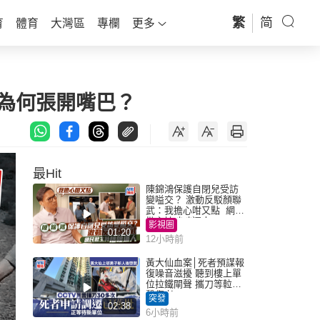
繁
简
育
體育
大灣區
專欄
更多
為何張開嘴巴？
最Hit
陳錦鴻保護自閉兒受訪
變嗌交？ 激動反駁顏聯
武：我擔心咁又點 網民
批主持咄咄逼人
影視圈
01:20
12小時前
黃大仙血案│死者預謀報
復噪音滋擾 聽到樓上單
位拉鐵閘聲 攜刀等𨋢伏
擊傷者
突發
02:38
6小時前