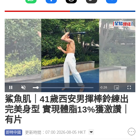
Remaining
-
0:25
Loaded
:
Pause
Unmute
Picture-
Fullscr
100.00%
in-
Picture
鯊魚肌｜41歲西安男揮棒鈴練出
Time
完美身型 實現體脂13%獲激讚｜
有片
更新時間：07:00 2026-08-05 HKT
即時中國