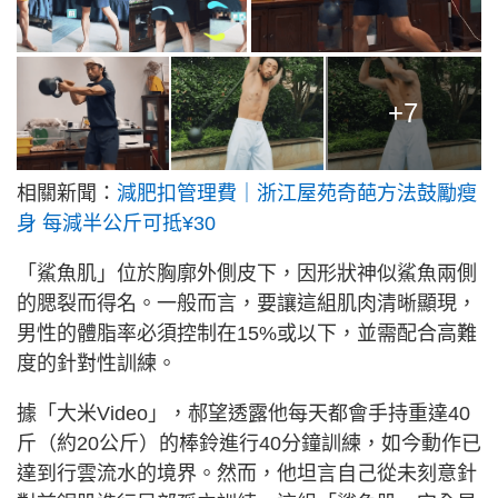
+7
相關新聞：
減肥扣管理費｜浙江屋苑奇葩方法鼓勵瘦
身 每減半公斤可抵¥30
「鯊魚肌」位於胸廓外側皮下，因形狀神似鯊魚兩側
的腮裂而得名。一般而言，要讓這組肌肉清晰顯現，
男性的體脂率必須控制在15%或以下，並需配合高難
度的針對性訓練。
據「大米Video」，郝望透露他每天都會手持重達40
斤（約20公斤）的棒鈴進行40分鐘訓練，如今動作已
達到行雲流水的境界。然而，他坦言自己從未刻意針