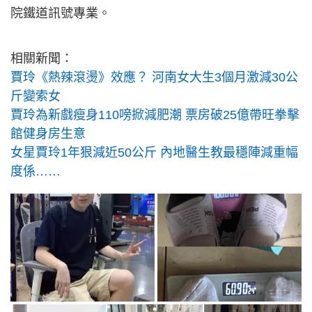
院鐵道訊號專業。
相關新聞：
賈玲《熱辣滾燙》效應？ 河南女大生3個月激減30公
斤變索女
賈玲為新戲瘦身110嗙掀減肥潮 票房破25億帶旺拳擊
館健身房生意
女星賈玲1年狠減近50公斤 內地醫生教最穩陣減重幅
度係……