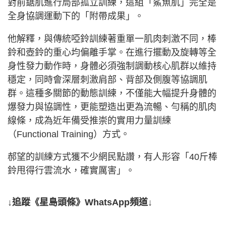
對前鋸肌進行局部孤立訓練，這組「鯊魚肌」完全是
全身協調運動下的「附帶成果」。
他解釋，與傳統啞鈴訓練著重單一肌肉刺激不同，棒
鈴和壺鈴的重心均偏離手掌。在進行擺動及旋轉等全
身性發力動作時，身體必須強制調動核心肌群以維持
穩定，同時會深層刺激肩部、背部及側腹等協調肌
群。這種多關節的動態訓練，不僅能大幅提升身體的
爆發力與協調性，更能塑造出更為流暢、勻稱的肌肉
線條，成為近年備受推崇的實用力量訓練
（Functional Training）方式。
郝望的訓練方式獲不少網民點讚，有人形容「40斤棒
鈴甩得行雲流水，確實厲害」。
↓追蹤《星島頭條》WhatsApp頻道↓