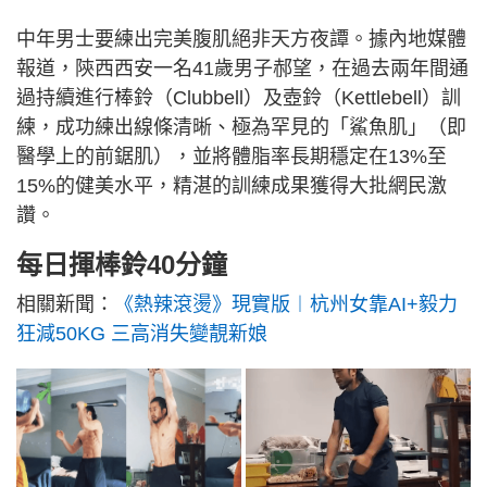
中年男士要練出完美腹肌絕非天方夜譚。據內地媒體
報道，陝西西安一名41歲男子郝望，在過去兩年間通
過持續進行棒鈴（Clubbell）及壺鈴（Kettlebell）訓
練，成功練出線條清晰、極為罕見的「鯊魚肌」（即
醫學上的前鋸肌），並將體脂率長期穩定在13%至
15%的健美水平，精湛的訓練成果獲得大批網民激
讚。
每日揮棒鈴40分鐘
相關新聞：
《熱辣滾燙》現實版︱杭州女靠AI+毅力
狂減50KG 三高消失變靚新娘