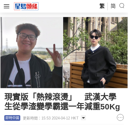
繁
简
現實版「熱辣滾燙」 武漢大學
生從學渣變學霸還一年減重50Kg
更新時間：15:53 2024-04-12 HKT
即時中國