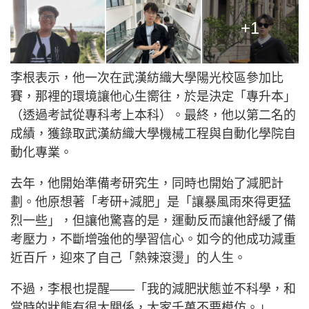
+1
李根表示，他一次在武漢紡織大學陽光校區參加比
賽，那裡的環境讓他心生嚮往，於是決定「專升本」
（透過考試從專科考上本科）。最終，他以第二名的
成績，獲錄取武漢紡織大學機械工程與自動化學院自
動化專業。
去年，他開始準備考研究生，同時也開始了減肥計
劃。他原想著「考研+減肥」是「讓暴風雨來得更猛
烈一些」，但讓他驚喜的是，運動反而讓他舒緩了備
考壓力，不斷增強他的學習信心。如今的他成功減重
近百斤，迎來了自己「熱辣滾燙」的人生。
不過，李根也提醒——「我的減肥狀態並不科學，和
當時的狀態有很大關係，大家千萬不要模仿。」