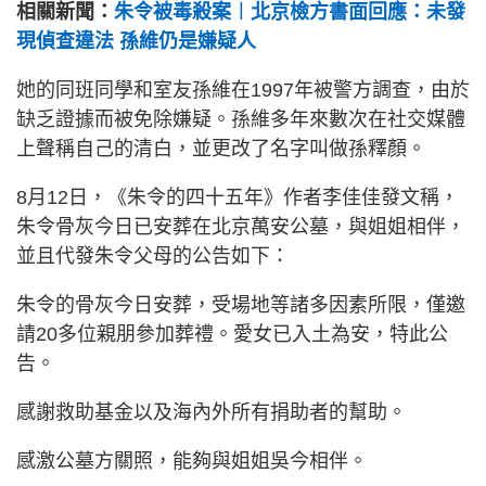
相關新聞：
朱令被毒殺案︱北京檢方書面回應：未發
現偵查違法 孫維仍是嫌疑人
她的同班同學和室友孫維在1997年被警方調查，由於
缺乏證據而被免除嫌疑。孫維多年來數次在社交媒體
上聲稱自己的清白，並更改了名字叫做孫釋顏。
8月12日，《朱令的四十五年》作者李佳佳發文稱，
朱令骨灰今日已安葬在北京萬安公墓，與姐姐相伴，
並且代發朱令父母的公告如下：
朱令的骨灰今日安葬，受場地等諸多因素所限，僅邀
請20多位親朋參加葬禮。愛女已入土為安，特此公
告。
感謝救助基金以及海內外所有捐助者的幫助。
感激公墓方關照，能夠與姐姐吳今相伴。