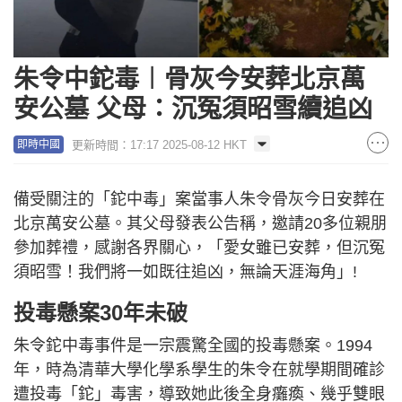
朱令中鉈毒︱骨灰今安葬北京萬
安公墓 父母：沉冤須昭雪續追凶
更新時間：17:17 2025-08-12 HKT
即時中國
備受關注的「鉈中毒」案當事人朱令骨灰今日安葬在
北京萬安公墓。其父母發表公告稱，邀請20多位親朋
參加葬禮，感謝各界關心，「愛女雖已安葬，但沉冤
須昭雪！我們將一如既往追凶，無論天涯海角」!
投毒懸案
30年未破
朱令鉈中毒事件是一宗震驚全國的投毒懸案。1994
年，時為清華大學化學系學生的朱令在就學期間確診
遭投毒「鉈」毒害，導致她此後全身癱瘓、幾乎雙眼