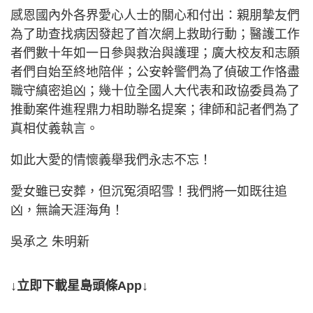
感恩國內外各界愛心人士的關心和付出：親朋摯友們
為了助查找病因發起了首次網上救助行動；醫護工作
者們數十年如一日參與救治與護理；廣大校友和志願
者們自始至終地陪伴；公安幹警們為了偵破工作恪盡
職守縝密追凶；幾十位全國人大代表和政協委員為了
推動案件進程鼎力相助聯名提案；律師和記者們為了
真相仗義執言。
如此大愛的情懷義舉我們永志不忘！
愛女雖已安葬，但沉冤須昭雪！我們將一如既往追
凶，無論天涯海角！
吳承之 朱明新
↓立即下載星島頭條App↓