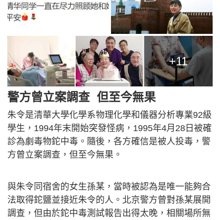
+11
警方曾立案調查 但至今無果
朱令是清華大學化學系物理化學和儀器分析專業92級
學生，1994年末開始突發怪病，1995年4月28日被確
診為劇毒物鉈中毒。隨後，各方確信是被人投毒，警
方曾立案調查，但至今無果。
與朱令同宿舍的女生孫某，當時被認為是唯一能夠合
法取得鉈鹽並接近朱令的人。北京警方曾對孫某展開
調查，但由於鉈中毒測試報告出得太晚，相關場所無