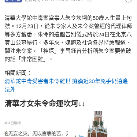
清華大學鉈中毒案當事人朱令坎坷的50歲人生畫上句
號。12月23日，從朱令家人及朱令案曾經的代理律師
等多方獲悉，朱令的遺體告別儀式將於24日在北京八
寶山公墓舉行。多年來，媒體及社會各界持續報道、
關注朱令案，「神探」李昌鈺曾分析稱朱令案要偵破
的話「非常困難」。
相關新聞：
清華鉈中毒受害者朱令離世 癱瘓近30年兇手仍逍遙
法外
清華才女朱令命運坎坷↓↓