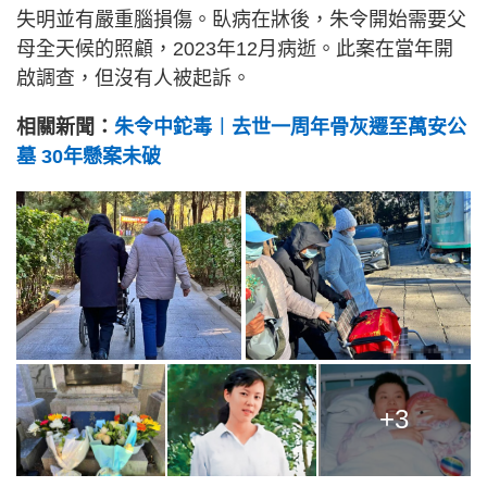
失明並有嚴重腦損傷。臥病在牀後，朱令開始需要父
母全天候的照顧，2023年12月病逝。此案在當年開
啟調查，但沒有人被起訴。
相關新聞：
朱令中鉈毒︱去世一周年骨灰遷至萬安公
墓 30年懸案未破
+3