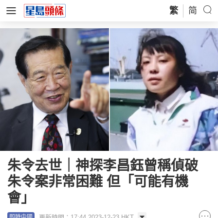
繁
简
朱令去世｜神探李昌鈺曾稱偵破
朱令案非常困難 但「可能有機
會」
更新時間：17:44 2023-12-23 HKT
即時中國