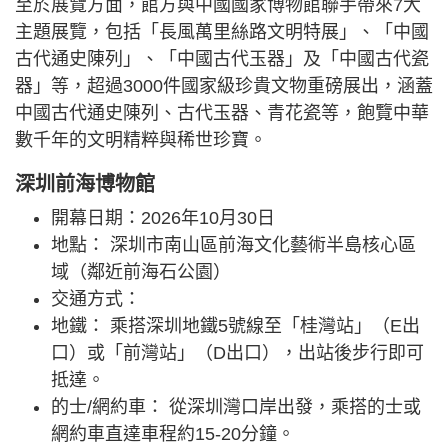
至於展覽方面，館方與中國國家博物館聯手帶來7大
主題展覽，包括「長風萬里絲路文明特展」、「中國
古代通史陳列」、「中國古代玉器」及「中國古代瓷
器」等，超過3000件國家級珍貴文物重磅展出，涵蓋
中國古代通史陳列、古代玉器、青花瓷等，飽覽中華
數千年的文明精粹與稀世珍寶。
深圳前海博物館
開幕日期：2026年10月30日
地點： 深圳市南山區前海文化藝術半島核心區
域（鄰近前海石公園）
交通方式：
地鐵： 乘搭深圳地鐵5號線至「桂灣站」（E出
口）或「前灣站」（D出口），出站後步行即可
抵達。
的士/網約車： 從深圳灣口岸出發，乘搭的士或
網約車直達車程約15-20分鐘。