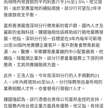
而現時內地貸款的平均利差介乎1%至1.5%。他又提
到，由於受惠當地的補貼措施，該分行可望在2年半
後達致收支平衡。
富邦香港冀借深圳分行帶來新的客戶群、國內人才及
最新的金融科技，鍾國強相信這將助該行兩地業務發
展。他指，深圳分行另一目標是在3年內每年可新增
20至30個內地實體企業客戶。客戶對象會聚焦新能
源、AI、醫療、半導體等產業鏈的中小配套廠商。他
續指，除龍頭企業外，該分行更着重服務上下游的供
應商，尤其供應鏈融資方面。
此外，王浩人指，今年底深圳分行的人手規劃約21
人，3年內將增到45至50人，分行除聘用自身所用的
業務相關人才外，亦會替母行發掘IT人才。
鍾國強認為，該行憑借台資母公司富邦金控的支持，
在服務內地台資企業方面具有優勢。他又指，有待深