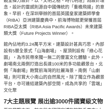
鏡堂操刀設計，以「文明之樹、時代明燈」為設計理
念，設計的靈感則源自中國傳統的「重檐飛揚」的意
象。早前，在深圳舉辦的首屆英國皇家建築師學會
（RIBA）亞洲建築慶典中，前海博物館更榮獲首屆
RIBA亞太獎（RIBA Asia Pacific Awards）未來建築
類大獎（Future Projects Winner）。
館內佔地約3.24萬平方米，建築設計甚具巧思，內部
設有5層全景式「山海劇場」、屋頂則設有「綠心花
園」，為市民帶來獨一無二的豐富文化體驗。此外，
劇場南北兩側打造出長達100米的多功能觀景台，北
側「海劇場」飽覽前海灣的壯麗海景，南側「山劇
場」則可賞大小南山的自然風光。除了獨立作為觀景
平台，亦可連結建築內部空間，成為共享的「雲端」
文化聚
7大主題展覽 展出逾3000件國寶級文物