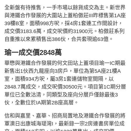
全新盤有待推售，一手市場以餘貨成交為主。新世界
與港鐵合作發展的大圍站上蓋柏傲莊III昨標售第1A座
39樓B室，面積998方呎，採4房1套連工作間設計，
成交價3183.6萬，成交呎價約31900元。柏傲莊系列
自重推以來累積售出386伙，合共套現逾63億。
瑜一成交價2848萬
華懋與港鐵合作發展的何文田站上蓋項目瑜一IC期最
新售出1伙西九龍座向3房戶，單位為第5A座21樓A
室，面積934方呎，屬3房1套連儲物室間隔，以
2848.7萬成交，成交呎價30500元。項目第1C期分層
單位已全數沽清，同類型及座向分層戶僅餘最後3
伙，全數位於IA期第2B座高層。
信和與嘉里、嘉華、招商局置地及港鐵合作發展的將
軍澳日出康城海瑅灣I，最新錄一宗2房連書房單位成