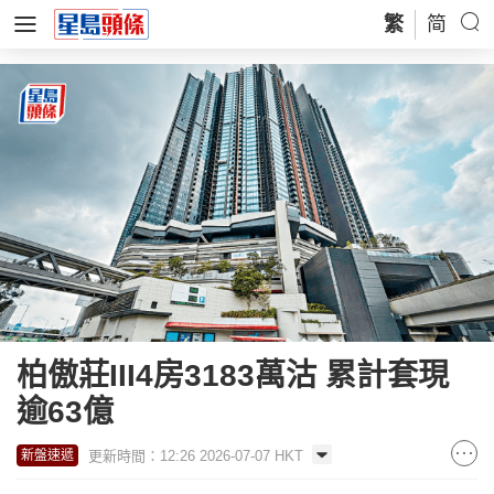
繁
简
柏傲莊III4房3183萬沽 累計套現
逾63億
更新時間：12:26 2026-07-07 HKT
新盤速遞