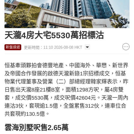
天瀧4房大宅5530萬招標沽
更新時間：11:10 2026-08-08 HKT
新盤速遞
恒基牽頭夥拍會德豐地產、中國海外、華懋、新世界
及帝國合作發展的啟德天瀧新錄1宗招標成交，恒基
物業代理董事及營業（二）部總經理韓家輝表示，昨
日售出天瀧8座21樓B室，面積1298方呎，屬4房雙
套，成交價5530萬，成交呎價42604元。天瀧一周內
連沽3伙，套現逾1.5億，全盤累售312伙，連車位合
共套現約130.5億。
雲海別墅呎售2.65萬