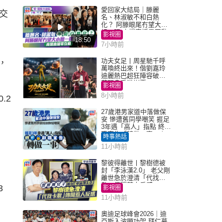
愛回家大結局｜滕麗
成交
名、林淑敏不和白熱
化？ 阿滕眼尾冇望大小
姐一眼 商場直播零互動
影視圈
18:50
7小時前
功夫女足丨周星馳千呼
外，
萬喚終出來！偕劉嘉玲
迪麗熱巴超狂陣容破天
荒現身香港謝票
影視圈
8小時前
.2
27歲港男家道中落做保
安 慘遭舊同學嘲笑 捱足
3年遇「高人」指點 終辭
，
職宣告「轉做一事」｜
時事熱話
Juicy叮
11小時前
黎彼得離世丨黎樹德被
封「李泳漢2.0」 老父剛
離世急於澄清「代找卡
數」傳聞惹人反感
3
影視圈
11小時前
奧迪足球峰會2026｜迪
亞斯入波顯功架 拜仁慕