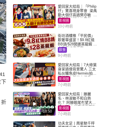
愛回家大結局｜「Philip
仔」驚喜現身聚會 梁禹
勤大個仔高過樊亦敏 超
乖黐實林淑敏許家傑
影視圈
10小時前
街坊酒樓推「平民價」
歎奢華盛宴！$9.8紅燒
BB鴿/$28開邊蒸龍蝦 3
大晚餐超值優惠
飲食
9小時前
愛回家大結局｜7大綠葉
身家過億背景驚人 三太
私伙鱷魚皮Hermès拍劇
41
蘇姐原來是半山樓后
影視圈
於下
7小時前
愛回家大結局｜滕麗
名、林淑敏不和白熱
，折
化？ 阿滕眼尾冇望大小
姐一眼 商場直播零互動
影視圈
18:50
7小時前
功夫女足丨周星馳千呼