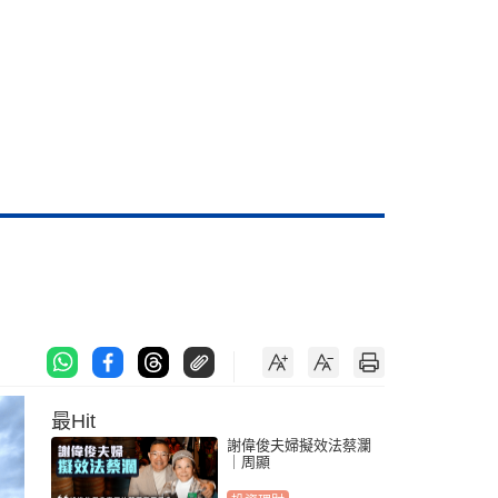
最Hit
謝偉俊夫婦擬效法蔡瀾
｜周顯