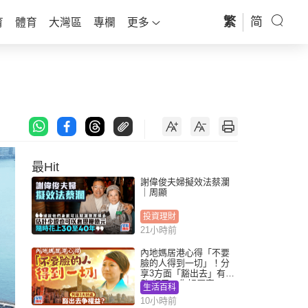
繁
简
育
體育
大灣區
專欄
更多
最Hit
謝偉俊夫婦擬效法蔡瀾
｜周顯
投資理財
21小時前
內地媽居港心得「不要
臉的人得到一切」！分
享3方面「豁出去」有著
數 網民：你好厲害
生活百科
10小時前