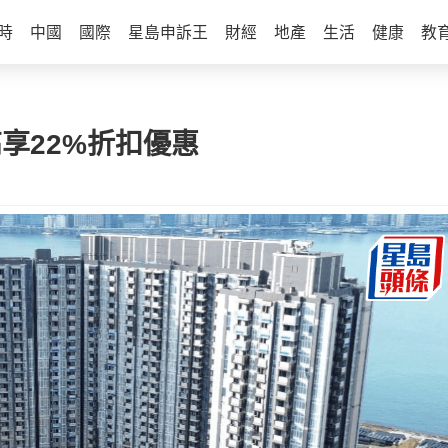
時
中國
國際
星島申訴王
財經
地產
生活
健康
教
高享22%折扣優惠