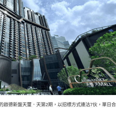
的啟德新盤天璽．天第2期，以招標方式連沽7伙，單日