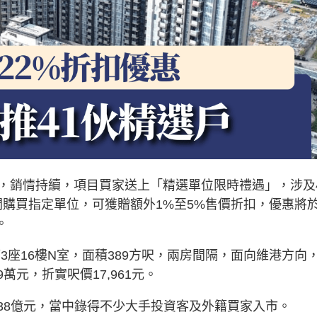
，銷情持續，項目買家送上「精選單位限時禮遇」，涉及
期間購買指定單位，可獲贈額外1%至5%售價折扣，優惠將
。
T 第3座16樓N室，面積389方呎，兩房間隔，面向維港方向
萬元，折實呎價17,961元。
逾38億元，當中錄得不少大手投資客及外籍買家入市。