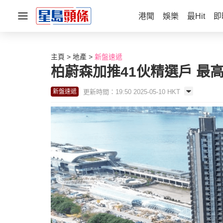
港聞
娛樂
最Hit
即
主頁
地產
新盤速遞
柏蔚森加推41伙精選戶 最
更新時間：19:50 2025-05-10 HKT
新盤速遞