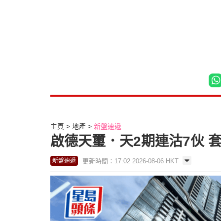
主頁
地產
新盤速遞
啟德天璽．天2期連沽7伙 套現
更新時間：17:02 2026-08-06 HKT
新盤速遞