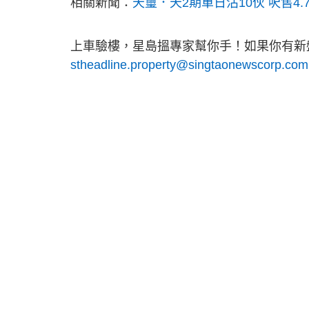
相關新聞：
天璽．天2期單日沽10伙 呎售4.
上車驗樓，星島搵專家幫你手！如果你有新盤
stheadline.property@singtaonewscorp.com