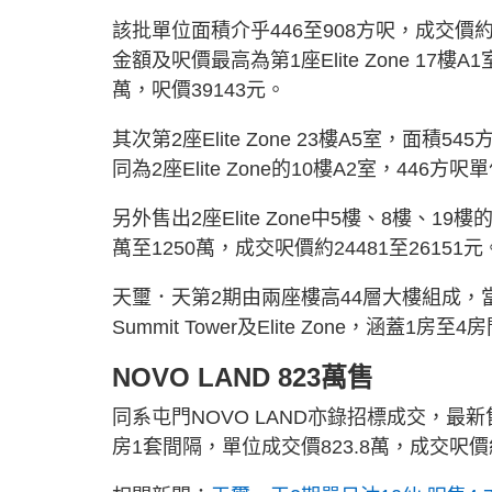
該批單位面積介乎446至908方呎，成交價約11
金額及呎價最高為第1座Elite Zone 17
萬，呎價39143元。
其次第2座Elite Zone 23樓A5室，面積
同為2座Elite Zone的10樓A2室，446
另外售出2座Elite Zone中5樓、8樓、19
萬至1250萬，成交呎價約24481至26151元
天璽．天第2期由兩座樓高44層大樓組成，當中
Summit Tower及Elite Zone，涵蓋
NOVO LAND 823萬售
同系屯門NOVO LAND亦錄招標成交，最新售出
房1套間隔，單位成交價823.8萬，成交呎價約