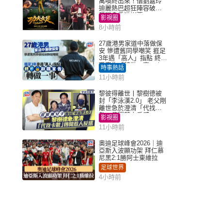
萬喚終出來！偕劉嘉玲
迪麗熱巴超狂陣容破天
荒現身香港謝票
影視圈
8小時前
27歲港男家道中落做保
安 慘遭舊同學嘲笑 捱足
3年遇「高人」指點 終辭
職宣告「轉做一事」｜
時事熱話
Juicy叮
11小時前
黎彼得離世丨黎樹德被
封「李泳漢2.0」 老父剛
離世急於澄清「代找卡
數」傳聞惹人反感
影視圈
11小時前
奧迪足球峰會2026｜迪
亞斯入波顯功架 拜仁慕
尼黑2:1勝阿士東維拉
足球世界
4小時前