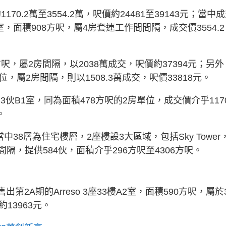
70.2萬至3554.2萬，呎價約24481至39143元；當中
樓A1室，面積908方呎，屬4房套連工作間間隔，成交價3554.2
545方呎，屬2房間隔，以2038萬成交，呎價約37394元；另
方呎單位，屬2房間隔，則以1508.3萬成交，呎價33818元。
樓的3伙B1室，同為面積478方呎的2房單位，成交價介乎1170
。
38層為住宅樓層，2座樓設3大區域，包括Sky Tower
1房至4房間隔，提供584伙，面積介乎296方呎至4306方呎。
第2A期的Arreso 3座33樓A2室，面積590方呎，屬於
13963元。