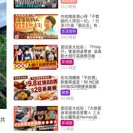
投資理財
21小時前
內地媽居港心得「不要
臉的人得到一切」！分
享3方面「豁出去」有著
數 網民：你好厲害
生活百科
10小時前
愛回家大結局｜「Philip
仔」驚喜現身聚會 梁禹
勤大個仔高過樊亦敏 超
乖黐實林淑敏許家傑
影視圈
10小時前
街坊酒樓推「平民價」
歎奢華盛宴！$9.8紅燒
BB鴿/$28開邊蒸龍蝦 3
大晚餐超值優惠
飲食
9小時前
愛回家大結局｜7大綠葉
身家過億背景驚人 三太
私伙鱷魚皮Hermès拍劇
合共
蘇姐原來是半山樓后
影視圈
7小時前