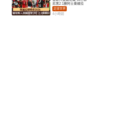
尼黑2:1勝阿士東維拉
足球世界
4小時前