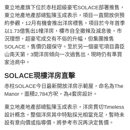
東立地產旗下位於赤柱超級豪宅SOLACE部署推售，
東立地產地產部總監陳玉成表示，項目一直開放供預
約參觀，12月有機會推出洋房標售，項目於今年首季
以1.73億售出1幢洋房，樓市自全撤辣及減息後，市
況理想，超豪宅成交有不俗的升幅，但集團推售
SOLACE，售價仍趨保守。至於另一個豪宅項目壽臣
山南天第，3間洋房傾向一次過售出，現時仍有準買
家洽商中。
SOLACE現樓洋房直擊
赤柱SOLACE今日最新開放洋房示範屋，命名為The
Manor，面積2,784方呎，為4套房設計。
東立地產地產部總監陳玉成表示，洋房貫切Timeless
設計概念，整個洋房其中特點採光相當充足，暫時未
設有意向價或指導價，將參考市況再決定售價。