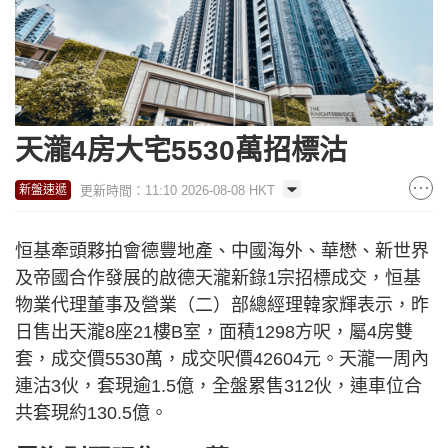
天瀧4房大宅5530萬招標沽
更新時間：11:10 2026-08-08 HKT
新盤速遞
恒基牽頭夥拍會德豐地產、中國海外、華懋、新世界
及帝國合作發展的啟德天瀧新錄1宗招標成交，恒基
物業代理董事及營業（二）部總經理韓家輝表示，昨
日售出天瀧8座21樓B室，面積1298方呎，屬4房雙
套，成交價5530萬，成交呎價42604元。天瀧一周內
連沽3伙，套現逾1.5億，全盤累售312伙，連車位合
共套現約130.5億。