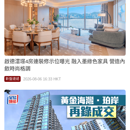
啟德澐璟4房連裝修示位曝光 融入墨綠色家具 營造內
斂時尚格調
2026-08-06 16:33 HKT
新盤速遞