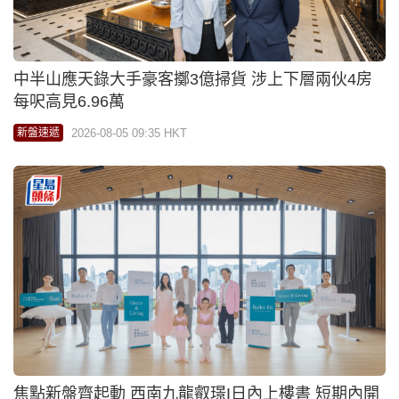
中半山應天錄大手豪客擲3億掃貨 涉上下層兩伙4房
每呎高見6.96萬
2026-08-05 09:35 HKT
新盤速遞
焦點新盤齊起動 西南九龍叡璟I日內上樓書 短期內開