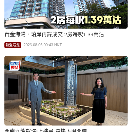
黃金海灣．珀岸再錄成交 2房每呎1.39萬沽
2026-08-06 09:43 HKT
新盤速遞
西南九龍叡璟I上樓書 最快下周開價