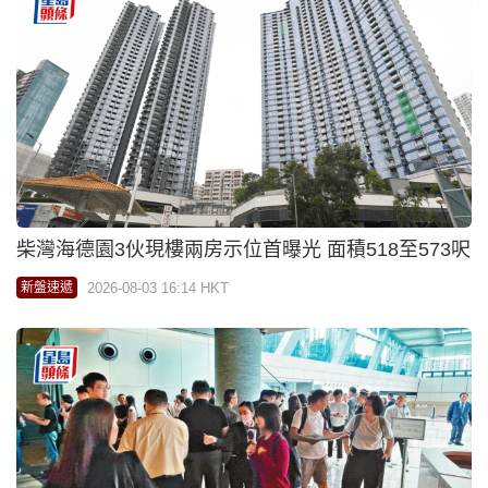
柴灣海德園3伙現樓兩房示位首曝光 面積518至573呎
2026-08-03 16:14 HKT
新盤速遞