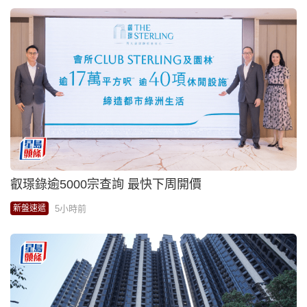
叡璟錄逾5000宗查詢 最快下周開價
5小時前
新盤速遞