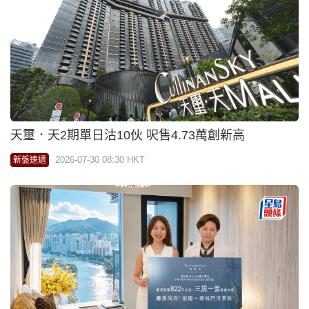
天璽．天2期單日沽10伙 呎售4.73萬創新高
2026-07-30 08:30 HKT
新盤速遞