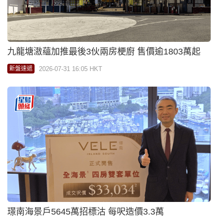
九龍塘滶蘊加推最後3伙兩房梗廚 售價逾1803萬起
2026-07-31 16:05 HKT
新盤速遞
璟南海景戶5645萬招標沽 每呎造價3.3萬