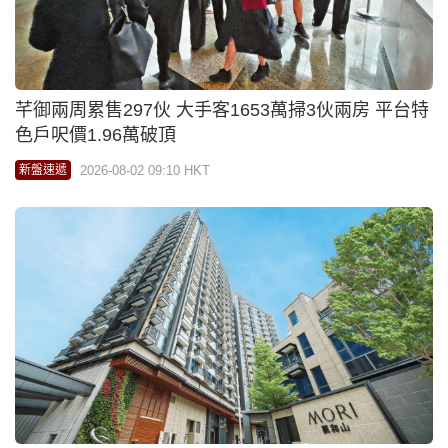
芊御兩周累售297伙 大手客1653萬掃3伙兩房 平台特
色戶呎價1.96萬破頂
2026-08-02 09:10 HKT
新盤速遞