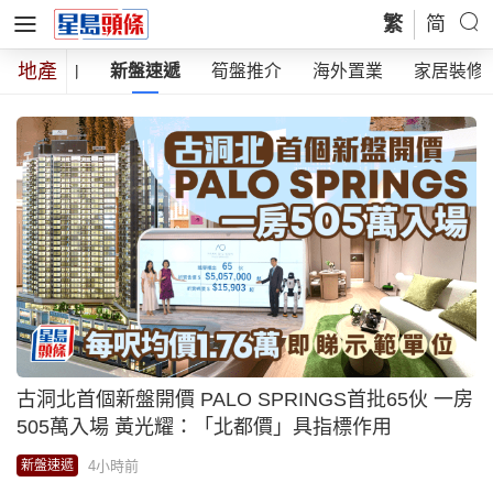
繁
简
地產
樓市動向
新盤速遞
筍盤推介
海外置業
家居裝修
古洞北首個新盤開價 PALO SPRINGS首批65伙 一房
505萬入場 黃光耀：「北都價」具指標作用
4小時前
新盤速遞