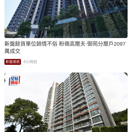
新盤餘貨單位銷情不俗 粉嶺高爾夫·御苑分層戶2097
萬成交
8小時前
新盤速遞