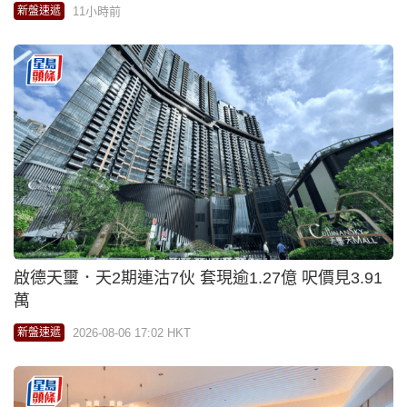
11小時前
新盤速遞
啟德天璽．天2期連沽7伙 套現逾1.27億 呎價見3.91
萬
2026-08-06 17:02 HKT
新盤速遞