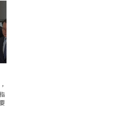
費，
指
要