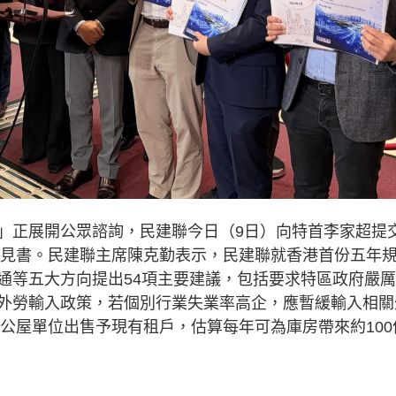
」正展開公眾諮詢，民建聯今日（9日）向特首李家超提
劃意見書。民建聯主席陳克勤表示，民建聯就香港首份五年
通等五大方向提出54項主要建議，包括要求特區政府嚴
外勞輸入政策，若個別行業失業率高企，應暫緩輸入相關
的公屋單位出售予現有租戶，估算每年可為庫房帶來約100