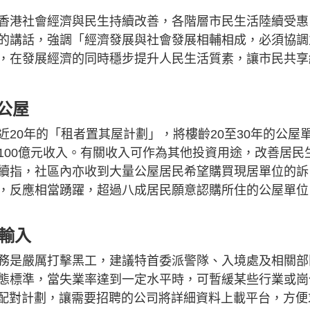
香港社會經濟與民生持續改善，各階層市民生活陸續受惠
的講話，強調「經濟發展與社會發展相輔相成，必須協調
，在發展經濟的同時穩步提升人民生活質素，讓市民共享
齡公屋
20年的「租者置其屋計劃」，將樓齡20至30年的公屋
100億元收入。有關收入可作為其他投資用途，改善居民
續指，社區內亦收到大量公屋居民希望購買現居單位的訴
，反應相當踴躍，超過八成居民願意認購所住的公屋單位
輸入
務是嚴厲打擊黑工，建議特首委派警隊、入境處及相關部
態標準，當失業率達到一定水平時，可暫緩某些行業或崗
台配對計劃，讓需要招聘的公司將詳細資料上載平台，方便