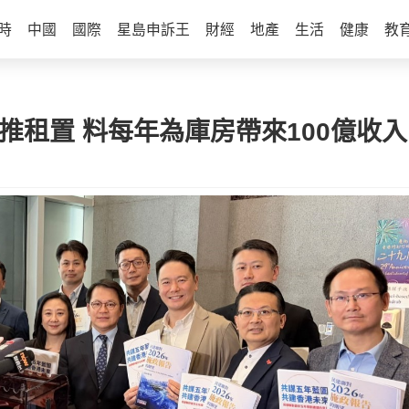
時
中國
國際
星島申訴王
財經
地產
生活
健康
教
重推租置 料每年為庫房帶來100億收