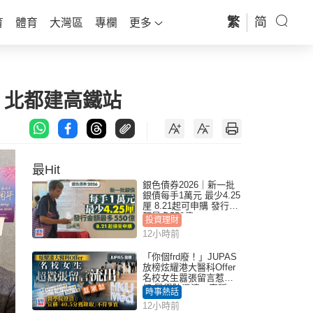
繁
简
育
體育
大灣區
專欄
更多
入 北都建高鐵站
最Hit
銀色債券2026｜新一批
銀債每手1萬元 最少4.25
厘 8.21起可申購 發行金
額最多550億
投資理財
12小時前
「你個frd廢！」JUPAS
放榜炫耀港大醫科Offer
名校女生囂張留言惹眾
怒 醫學院澄清：宣稱
時事熱話
「40.5分獲錄取」不符事
12小時前
實｜Juicy叮