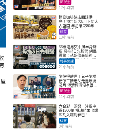
網民驚呼：企側邊唔
影視圈
得？
12小時前
檀島咖啡餅店回歸港
島！預告新店8月下旬太
古重開 年初結束80年歷
史灣仔總店
飲食
13小時前
33歲港男突中風半身癱
瘓 母拖3日先報警 網民
震驚：執返條命係神蹟
收
自爆2個惡習｜Juicy叮
時事熱話
眾
21小時前
黎彼得離世丨兒子黎樹
房屋
德停工陪老父走過最後
歲月 澄清經濟沒有困
難：傳聞有誇張成份
影視圈
02:44
11小時前
六合彩︱頭獎一注獨中
得1900萬 攪珠結果出爐
即刻入嚟對冧巴！
社會
8小時前