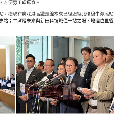
，方便勞工處巡查。
站，指現有廣深港高鐵走線本來已經途經北環線牛潭尾站
靠站；牛潭尾未來與新田科技城僅一站之隔，地理位置極