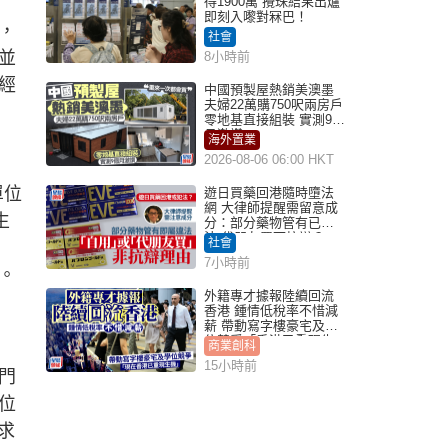
得1900萬 攪珠結果出爐
即刻入嚟對冧巴！
，
社會
並
8小時前
經
中國預製屋熱銷美澳墨
夫婦22萬購750呎兩房戶
零地基直接組裝 實測9個
月激讚
海外置業
2026-08-06 06:00 HKT
單位
遊日買藥回港隨時墮法
網 大律師提醒需留意成
生
分：部分藥物管有已違
法 代朋友買可抗辯？
社會
7小時前
。
外籍專才據報陸續回流
香港 鍾情低稅率不惜減
薪 帶動寫字樓豪宅及學
位競爭「香港已重現生
商業創科
機」
15小時前
門
位
求