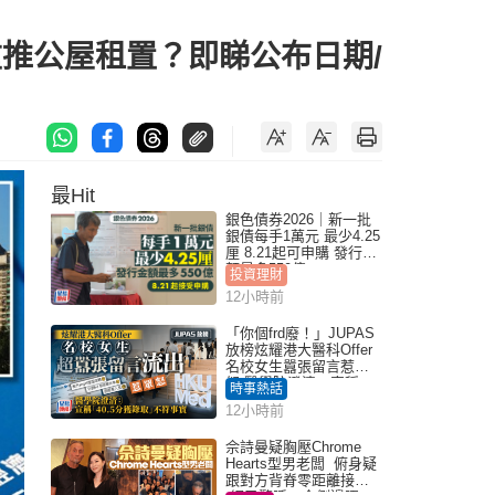
重推公屋租置？即睇公布日期/
最Hit
銀色債券2026｜新一批
銀債每手1萬元 最少4.25
厘 8.21起可申購 發行金
額最多550億
投資理財
12小時前
「你個frd廢！」JUPAS
放榜炫耀港大醫科Offer
名校女生囂張留言惹眾
怒 醫學院澄清：宣稱
時事熱話
「40.5分獲錄取」不符事
12小時前
實｜Juicy叮
佘詩曼疑胸壓Chrome
Hearts型男老闆 俯身疑
跟對方背脊零距離接觸