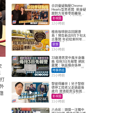
佘詩曼疑胸壓Chrome
Hearts型男老闆 俯身疑
跟對方背脊零距離接觸
網民驚呼：企側邊唔
影視圈
得？
12小時前
檀島咖啡餅店回歸港
島！預告新店8月下旬太
古重開 年初結束80年歷
史灣仔總店
飲食
13小時前
33歲港男突中風半身癱
瘓 母拖3日先報警 網民
震驚：執返條命係神蹟
交
自爆2個惡習｜Juicy叮
時事熱話
規
21小時前
厲打
黎彼得離世丨兒子黎樹
外
德停工陪老父走過最後
歲月 澄清經濟沒有困
億
難：傳聞有誇張成份
影視圈
02:44
11小時前
六合彩︱頭獎一注獨中