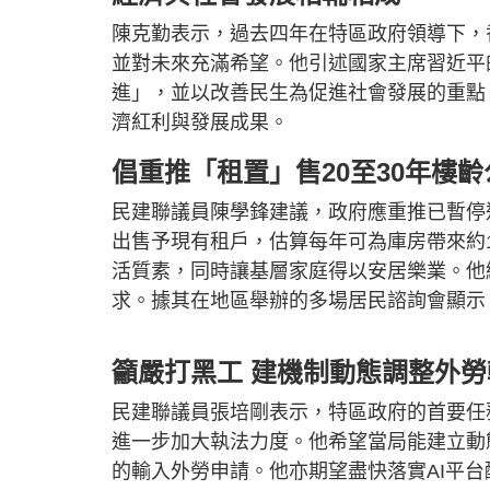
陳克勤表示，過去四年在特區政府領導下，
並對未來充滿希望。他引述國家主席習近平
進」，並以改善民生為促進社會發展的重點
濟紅利與發展成果。
倡重推「租置」售20至30年樓
民建聯議員陳學鋒建議，政府應重推已暫停近
出售予現有租戶，估算每年可為庫房帶來約
活質素，同時讓基層家庭得以安居樂業。他
求。據其在地區舉辦的多場居民諮詢會顯示
籲嚴打黑工 建機制動態調整外勞
民建聯議員張培剛表示，特區政府的首要任
進一步加大執法力度。他希望當局能建立動
的輸入外勞申請。他亦期望盡快落實AI平