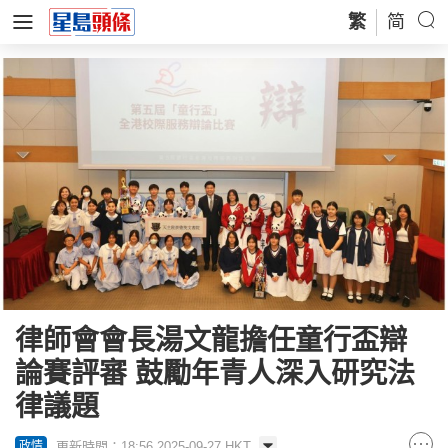
繁
简
律師會會長湯文龍擔任童行盃辯
論賽評審 鼓勵年青人深入研究法
律議題
更新時間：18:56 2025-09-27 HKT
政情