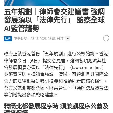
五年規劃｜律師會交建議書 強調
發展須以「法律先行」 監察全球
AI監管趨勢
更新時間：23:15 2026-08-06 HKT
社會
政府正就香港首份「五年規劃」進行公眾諮詢。香港
律師會今日（6日）提交意見書，強調各項經濟與社
會發展願景必須以「法律先行」（law comes first）
為落實原則。律師會強調，清晰、可預測且具國際公
信力的法律框架是吸引投資和推動創新的核心條件，
會方又就北部都會區、財富管理、爭議解決及體育法
等領域提出多項戰略建議。
精簡北都發展程序時 須兼顧程序公義及