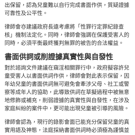
出保留，認為兒童難以自行完成書面作供，質疑證據
可靠性及公平性。
律師會亦建議政府長遠考慮將「性罪行定罪紀錄查
核」機制法定化。同時，律師會強調在保護受害人的
同時，必須平衡最終獲判無罪的被告的合法權益。
書面供詞或削證據真實性與自發性
對於諮詢文件建議在窺淫相關罪行中，政府擬容許兒
童受害人以書面供詞作供，律師會對此表示保留，因
年幼兒童的書面供詞無可避免會牽涉父母、社工或警
察等成年人的協助，此導致供詞在草擬過程中被無意
地修飾或補充，削弱證據的真實性與自發性，在涉及
家庭糾紛的案件中，更可能出現兒童被引導的風險。
律師會認為，現行的錄影會面已能充分保留兒童的真
實用語及神態，法庭採納書面供詞時必須極為謹慎並