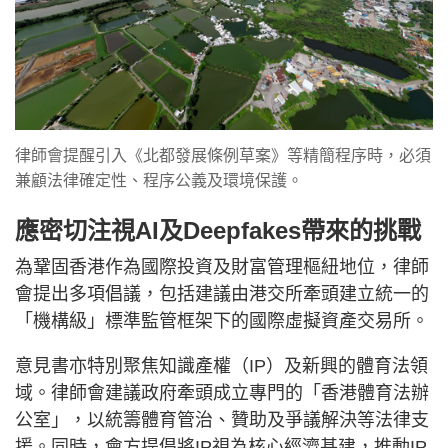
律師會提醒引入《北都發展條例草案》等精簡程序時，必須
兼顧法律確定性、程序公義及環境保護。
應密切注視AI及Deepfakes帶來的挑戰
為鞏固香港作為國際投資及財富管理樞紐地位，律師
會提出多項倡議，包括建議由港交所牽頭建立統一的
「機構級」標準監管框架下的國際虛擬資產交易所。
意見書亦特別聚焦知識產權（IP）及新興的體育法領
域。律師會建議政府牽頭成立專門的「香港體育法辦
公室」，以統籌體育管治、贊助及爭議解決等法律支
援。同時，會方提倡將IP視為核心經濟基建，推動IP