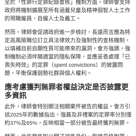
至於「性罪行定罪紀錄查核」機制方面，律師會支持
政府將機制擴展至所有涵蓋兒童及精神弱智人士工作
的現職僱員、自僱人士及義工。
然而，律師會促請政府進一步檢討，長遠而言應為特
定高風險職位訂立具法律效力及強制性的查核機制，
以填補目前自願性質可能帶來的漏洞。會方強調，強
制機制必須伴隨適當的隱私保障，並應妥善處理「已
喪失時效」的定罪（spent convictions）的披露問
題，平衡保護弱勢社群與個人權利。
應考慮獲判無罪者權益決定是否披露更
多資訊
此外，律師會特別關注相關案件被告的權益。會方引
述2025年的數據指出，強姦及非禮案的定罪率分別僅
約37%及65%，反映相當一部分被告最終獲判無罪。