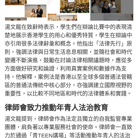
+1
湯文龍在致辭時表示，學生們在辯論比賽中的表現清
楚地展示香港學生的用心和優秀特質，學生在辯論中
亦引用很多法律辭𢑥和概念。他指出「法律先行」原
則，強調法律與日常生活息息相關，並隨社會和時代
變遷不斷演進，鼓勵在討論法律相關議題時，應從多
方面做好研究和論證，利用真實案例和數據作為支
持。他解釋，案例法是香港以至全球多個普通法管轄
區的普通法傳統中核心部分，亦
強調建立國際視野的
重要性，以比較不同地區和時代的法律體系和實踐。
律師會致力推動年青人法治教育
湯文龍提到，律師會作為法定且獨立的自我監管專業
團體，肩負著以專業服務社會的使命。律師會一直致
力於通過「青TEEN講場」等活動推動年青人的法治