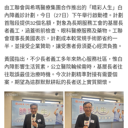
由工聯會與希瑪醫療集團合作推出的「睛彩人生」白
內障義診計劃，今日（27日）下午舉行啟動禮。計劃
首階段提供32個名額，對象為長期服務工會的基層長
者義工，涵蓋術前檢查、眼科醫療服務及藥物。工聯
會理事長黃國表示，計劃成本較常規手術節省約一
半，並接受企業贊助，讓受惠者毋須憂心經濟負擔。
黃國指出，不少長者義工多年來熱心服務社區，惟白
內障影響生活質素，公立醫院輪候需時，基層長者往
往耽誤最佳治療時機。今次計劃精準對接有需要個
案，期望為這群默默耕耘的長者送上實質關懷。