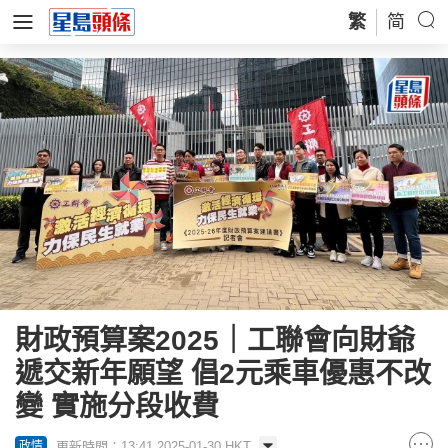
繁
简
財政預算案2025｜工聯會向財爺
遞交新年願望 倡2元乘車優惠不改
變 實施分段收費
更新時間：13:41 2025-01-30 HKT
政情