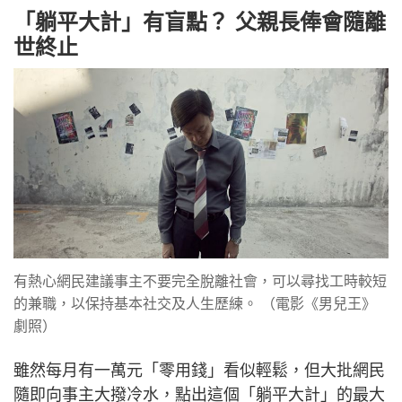
「躺平大計」有盲點？ 父親長俸會隨離
世終止
有熱心網民建議事主不要完全脫離社會，可以尋找工時較短
的兼職，以保持基本社交及人生歷練。 （電影《男兒王》
劇照）
雖然每月有一萬元「零用錢」看似輕鬆，但大批網民
隨即向事主大撥冷水，點出這個「躺平大計」的最大