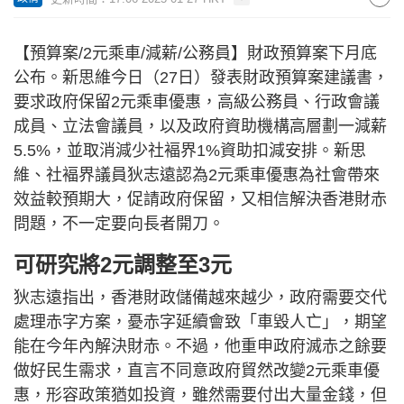
【預算案/2元乘車/減薪/公務員】財政預算案下月底
公布。新思維今日（27日）發表財政預算案建議書，
要求政府保留2元乘車優惠，高級公務員、行政會議
成員、立法會議員，以及政府資助機構高層劃一減薪
5.5%，並取消減少社褔界1%資助扣減安排。新思
維、社褔界議員狄志遠認為2元乘車優惠為社會帶來
效益較預期大，促請政府保留，又相信解決香港財赤
問題，不一定要向長者開刀。
可研究將2元調整至3元
狄志遠指出，香港財政儲備越來越少，政府需要交代
處理赤字方案，憂赤字延續會致「車毀人亡」，期望
能在今年內解決財赤。不過，他重申政府滅赤之餘要
做好民生需求，直言不同意政府貿然改變2元乘車優
惠，形容政策猶如投資，雖然需要付出大量金錢，但