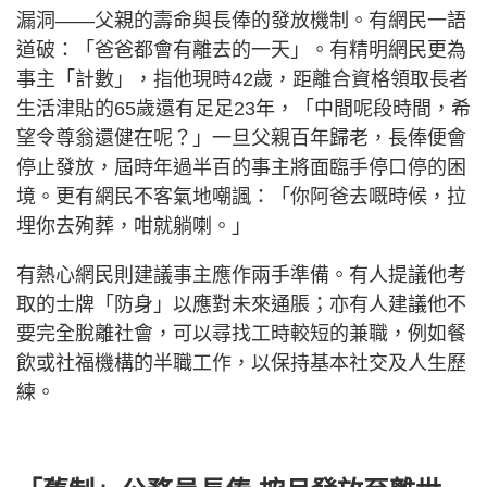
漏洞——父親的壽命與長俸的發放機制。有網民一語
道破：「爸爸都會有離去的一天」。有精明網民更為
事主「計數」，指他現時42歲，距離合資格領取長者
生活津貼的65歲還有足足23年，「中間呢段時間，希
望令尊翁還健在呢？」一旦父親百年歸老，長俸便會
停止發放，屆時年過半百的事主將面臨手停口停的困
境。更有網民不客氣地嘲諷：「你阿爸去嘅時候，拉
埋你去殉葬，咁就躺喇。」
有熱心網民則建議事主應作兩手準備。有人提議他考
取的士牌「防身」以應對未來通脹；亦有人建議他不
要完全脫離社會，可以尋找工時較短的兼職，例如餐
飲或社福機構的半職工作，以保持基本社交及人生歷
練。