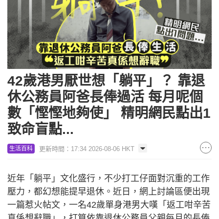
42歲港男厭世想「躺平」？ 靠退
休公務員阿爸長俸過活 每月呢個
數「慳慳地夠使」 精明網民點出1
致命盲點...
更新時間：17:34 2026-08-06 HKT
生活百科
近年「躺平」文化盛行，不少打工仔面對沉重的工作
壓力，都幻想能提早退休。近日，網上討論區便出現
一篇惹火帖文，一名42歲單身港男大嘆「返工咁辛苦
真係想辭職」，打算依靠退休公務員父親每月的長俸