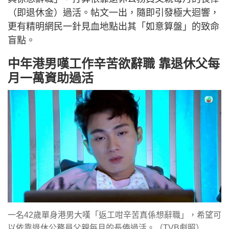
（即退休金）過活。帖文一出，隨即引發極大迴響，
更有精明網民一針見血地點出其「如意算盤」的致命
盲點。
中年港男嘆工作辛苦欲辭職 靠退休父每
月一萬資助過活
一名42歲單身港男大嘆「返工咁辛苦真係想辭職」，希望可
以依靠退休公務員父親每月的長俸過活。（TVB劇照）