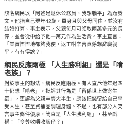
該名網民以「阿爸是退休公務員，我想躺平」為題發
文。他指自己現年42歲，單身且與父母同住，並沒有
結婚打算。事主表示，父親每月可領取兩萬多元的長
俸，並會從中給予他一萬元作為生活費。事主直言：
「其實慳慳地都夠我使，返工咁辛苦真係想辭職躺
平，有冇得諗？」
網民反應兩極 「人生勝利組」還是「啃
老族」？
對於事主的想法，網民反應兩極。有人直斥他年過四
十仍想「啃老」，批評其行為是「留係世上做寄生
蟲」，更認為父親辛勞大半生，應該把錢留給自己享
受人生，甚至買補品調理身體。不過，也有部分人笑
言事主條件優厚，簡直是「人生勝利組」，甚至戲
稱：「令尊收唔收契仔？」