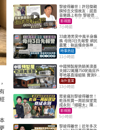
黎彼得離世丨許冠傑親
撰悼念文憶故友：感恩
音樂路上有你 黎彼德曾
直認唔夾合作7年終拆夥
影視圈
01:00
7小時前
33歲港男突中風半身癱
瘓 母拖3日先報警 網民
震驚：執返條命係神蹟
自爆2個惡習｜Juicy叮
時事熱話
11小時前
中國預製屋熱銷美澳墨
夫婦22萬購750呎兩房戶
零地基直接組裝 實測9個
月激讚
海外置業
，
13小時前
有
眾星痛別黎彼得離世！
經
乾孫熊寶一周前探望竟
成永別「細龍太」陳思
圻淚憶唉吔男朋友
影視圈
5小時前
本
黎彼得離世丨近年多次
更