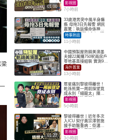
直認唔夾合作7年終拆夥
影視圈
01:00
7小時前
33歲港男突中風半身癱
瘓 母拖3日先報警 網民
震驚：執返條命係神蹟
自爆2個惡習｜Juicy叮
時事熱話
11小時前
中國預製屋熱銷美澳墨
夫婦22萬購750呎兩房戶
零地基直接組裝 實測9個
席梁
月激讚
海外置業
13小時前
眾星痛別黎彼得離世！
一
乾孫熊寶一周前探望竟
成永別「細龍太」陳思
圻淚憶唉吔男朋友
影視圈
5小時前
黎彼得離世丨近年多次
入ICU 契仔黃宗澤曾施
援手助醫重病：佢瀟灑
一生唔想大家唔開心
影視圈
01:23
3小時前