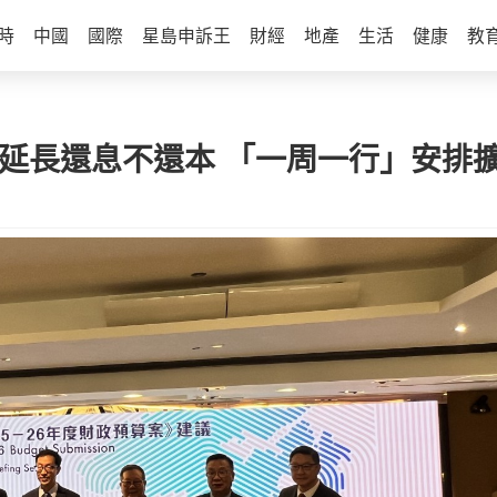
時
中國
國際
星島申訴王
財經
地產
生活
健康
教
倡延長還息不還本 「一周一行」安排