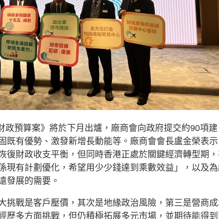
《財政預算案》將於下月出爐，廠商會向政府提交約90項建
固既有優勢、激發新增長動能等。廠商會會長盧金榮表示
恢復財政收支平衡，但同時香港正處於關鍵經濟轉型期，
係現有計劃優化，希望用少少錢達到乘數效益」，以及為
遠發展的需要。
大挑戰是客戶壓價，其次是地緣政治風險，第三是營商成
經歷多方面挑戰，但仍積極拓展多元市場，並期待能得到