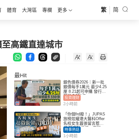
繁
简
育
體育
大灣區
專欄
更多
擴至高鐵直達城市
最Hit
銀色債券2026｜新一批
銀債每手1萬元 最少4.25
厘 8.21起可申購 發行金
額最多550億
投資理財
2小時前
「你個frd廢！」JUPAS
放榜炫耀港大醫科Offer
名校女生囂張留言惹眾
怒 醫學院澄清：宣稱
時事熱話
「40.5分獲錄取」不符事
1小時前
實｜Juicy叮