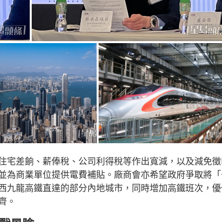
住宅差餉、薪俸稅、公司利得稅等作出寬減，以及減免徵
並為商業單位提供電費補貼。廠商會亦希望政府爭取將「
西九龍高鐵直達的部分內地城市，同時增加高鐵班次，優
齊。