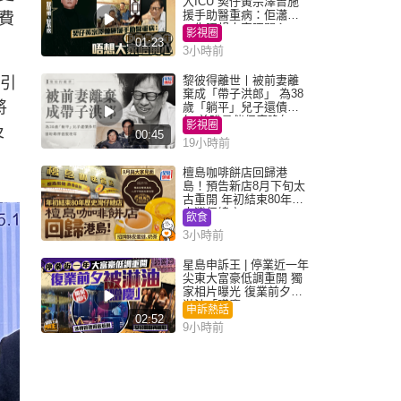
入ICU 契仔黃宗澤曾施
援手助醫重病：佢瀟灑
費
一生唔想大家唔開心
影視圈
01:23
3小時前
黎彼得離世丨被前妻離
或引
棄成「帶子洪郎」 為38
將
歲「躺平」兒子還債多
年 曾盼尋伴侶度晚年
影視圈
及
00:45
19小時前
檀島咖啡餅店回歸港
島！預告新店8月下旬太
古重開 年初結束80年歷
史灣仔總店
飲食
3小時前
星島申訴王 | 停業近一年
尖東大富豪低調重開 獨
家相片曝光 復業前夕被
淋油「贈慶」
申訴熱話
02:52
9小時前