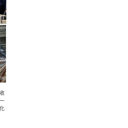
收
一
化