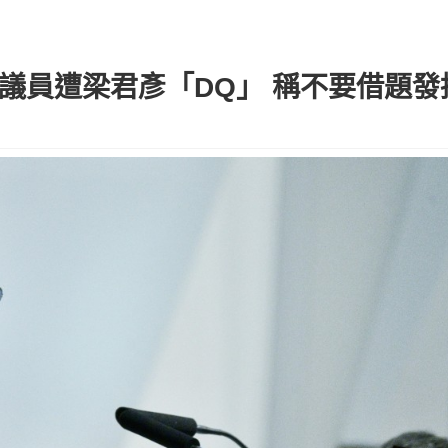
遭梁君彥「DQ」 稱不要借題發揮｜Ke