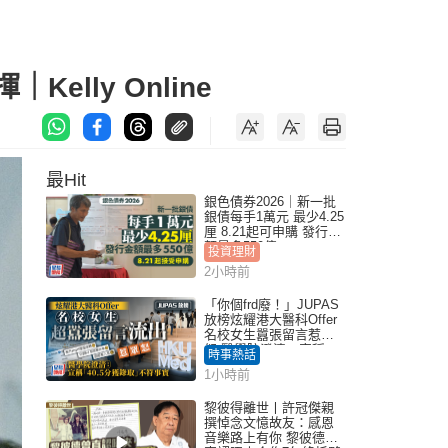
lly Online
最Hit
銀色債券2026｜新一批
銀債每手1萬元 最少4.25
厘 8.21起可申購 發行金
額最多550億
投資理財
2小時前
「你個frd廢！」JUPAS
放榜炫耀港大醫科Offer
名校女生囂張留言惹眾
怒 醫學院澄清：宣稱
時事熱話
「40.5分獲錄取」不符事
1小時前
實｜Juicy叮
黎彼得離世丨許冠傑親
撰悼念文憶故友：感恩
音樂路上有你 黎彼德曾