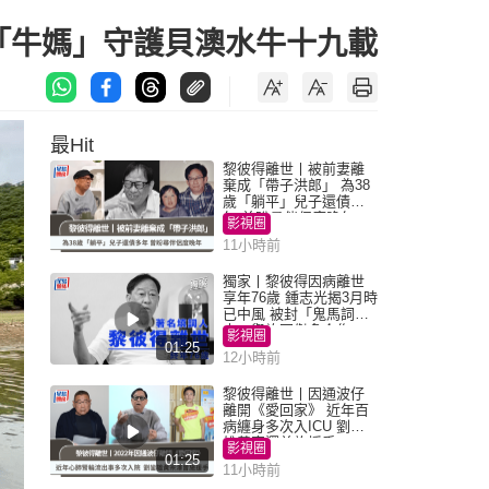
歲「牛媽」守護貝澳水牛十九載
最Hit
黎彼得離世丨被前妻離
棄成「帶子洪郎」 為38
歲「躺平」兒子還債多
年 曾盼尋伴侶度晚年
影視圈
11小時前
獨家丨黎彼得因病離世
享年76歲 鍾志光揭3月時
已中風 被封「鬼馬詞
人」與許冠傑多合作
影視圈
01:25
12小時前
黎彼得離世丨因通波仔
離開《愛回家》 近年百
病纏身多次入ICU 劉鑾
雄黃宗澤曾施援手
影視圈
01:25
11小時前