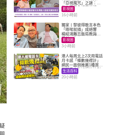
「亞視魔咒」之謎：有
信心鐵三角評審繼續
影視圈
16小時前
獨家丨黎彼得敢言本色
「唔啱就插」成絕響
楊紹鴻難忘飯局教誨：
受益一生
影視圈
3小時前
港人每周北上2次用電話
月卡感「條數幾襟計」
網民一面倒推薦1種買法
附消委會數據漫遊計劃
生活百科
消費提示
20小時前
疑
朋