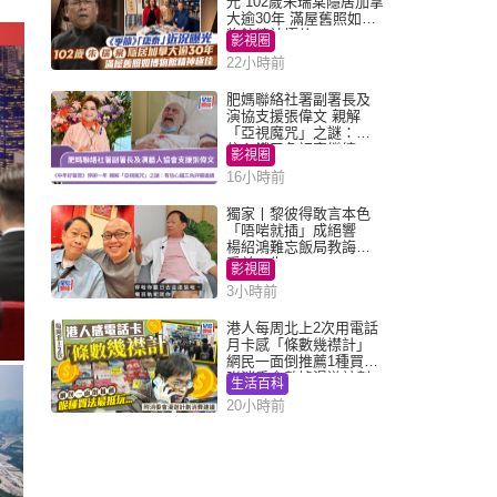
光 102歲朱瑞棠隱居加拿
大逾30年 滿屋舊照如博
物館精神極佳
影視圈
22小時前
肥媽聯絡社署副署長及
演協支援張偉文 親解
「亞視魔咒」之謎：有
信心鐵三角評審繼續
影視圈
16小時前
獨家丨黎彼得敢言本色
「唔啱就插」成絕響
楊紹鴻難忘飯局教誨：
受益一生
影視圈
3小時前
港人每周北上2次用電話
月卡感「條數幾襟計」
網民一面倒推薦1種買法
附消委會數據漫遊計劃
生活百科
消費提示
20小時前