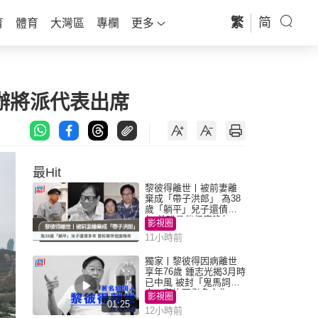
繁
简
育
體育
大灣區
專欄
更多
聯辦將派代表出席
最Hit
黎彼得離世丨被前妻離
棄成「帶子洪郎」 為38
歲「躺平」兒子還債多
年 曾盼尋伴侶度晚年
影視圈
11小時前
獨家丨黎彼得因病離世
享年76歲 鍾志光揭3月時
已中風 被封「鬼馬詞
人」與許冠傑多合作
影視圈
01:25
12小時前