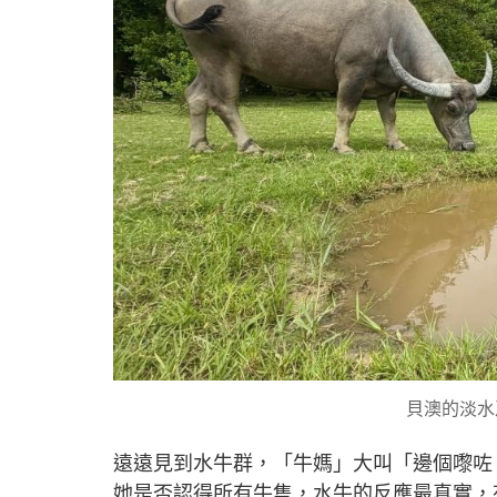
貝澳的淡水
遠遠見到水牛群，「牛媽」大叫「邊個嚟咗
她是否認得所有牛隻，水牛的反應最真實，