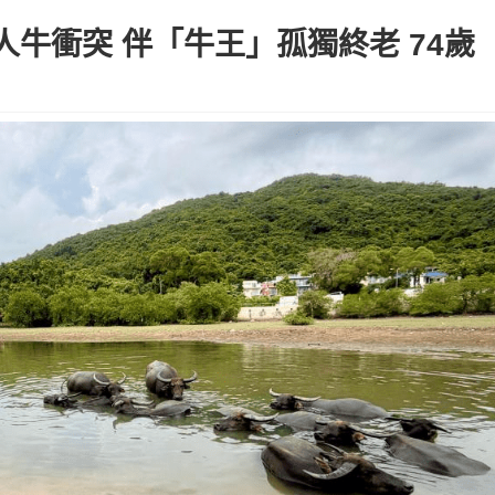
牛衝突 伴「牛王」孤獨終老 74