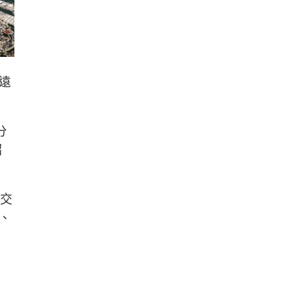
遠
分
招
作交
、