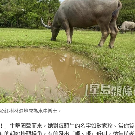
及紅樹林濕地成為水牛樂土。
！」牛群聞聲而來，她對每頭牛的名字如數家珍。當你質
有的朝她抬頭揚角，有的發出「唔、唔」低叫，彷彿與老