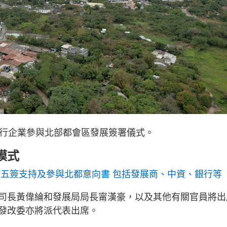
舉行企業參與北部都會區發展簽署儀式。
模式
周五簽支持及參與北都意向書 包括發展商、中資、銀行等
司長黃偉綸和發展局局長甯漢豪，以及其他有關官員將出
發改委亦將派代表出席。