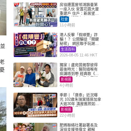
房協遷置屋邨鴻鵠臺第
一座入伙 安置花園大廈
重建戶 住戶：新居望見
獅子山好開心！
社會
11小時前
港人反擊「假順豐」詐
騙！？ 公開騙徒「關鍵
秘密」 網民聯手玩謝：
，並
練習緬甸語
生活百科
2026-08-05 11:46 HKT
老
獨家丨盧宛茵揭黎彼得
憂
最後時光：醫院插喉有
痰講唔到嘢 經典歌《浪
子心聲》金句源自廟街
影視圈
睇相佬
4小時前
季節丨「唐泰」近況曝
光 102歲朱瑞棠隱居加拿
大逾30年 滿屋舊照如博
物館精神極佳
影視圈
22小時前
肥媽聯絡社署副署長及
演協支援張偉文 親解