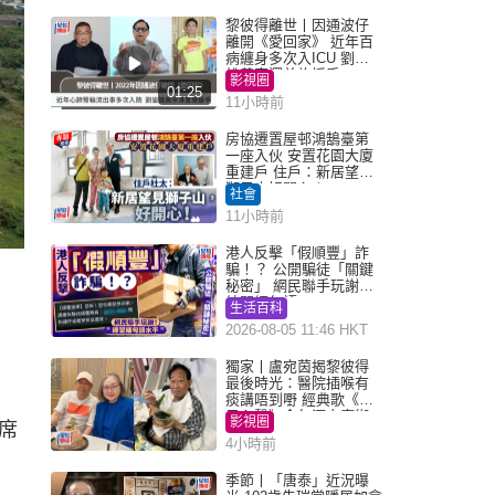
黎彼得離世丨因通波仔
離開《愛回家》 近年百
病纏身多次入ICU 劉鑾
雄黃宗澤曾施援手
影視圈
01:25
11小時前
房協遷置屋邨鴻鵠臺第
一座入伙 安置花園大廈
重建戶 住戶：新居望見
獅子山好開心！
社會
11小時前
港人反擊「假順豐」詐
騙！？ 公開騙徒「關鍵
秘密」 網民聯手玩謝：
練習緬甸語
生活百科
2026-08-05 11:46 HKT
獨家丨盧宛茵揭黎彼得
最後時光：醫院插喉有
痰講唔到嘢 經典歌《浪
子心聲》金句源自廟街
影視圈
席
睇相佬
4小時前
季節丨「唐泰」近況曝