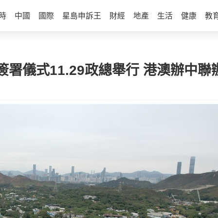
時
中國
國際
星島申訴王
財經
地產
生活
健康
教
署儀式11.29政總舉行 港澳辦中