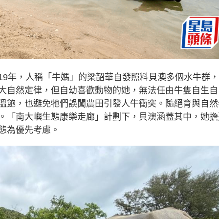
19年，人稱「牛媽」的梁韶華自發照料貝澳多個水牛群
大自然定律，但自幼喜歡動物的她，無法任由牛隻自生自
溫飽，也避免牠們誤闖農田引發人牛衝突。隨絕育與自然
。「南大嶼生態康樂走廊」計劃下，貝澳涵蓋其中，她擔
態為優先考慮。