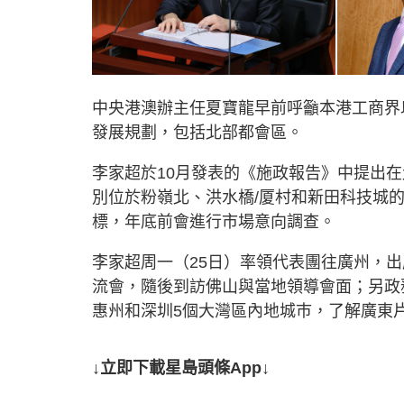
中央港澳辦主任夏寶龍早前呼籲本港工商界
發展規劃，包括北部都會區。
李家超於10月發表的《施政報告》中提出
別位於粉嶺北、洪水橋/厦村和新田科技城
標，年底前會進行市場意向調查。
李家超周一（25日）率領代表團往廣州，
流會，隨後到訪佛山與當地領導會面；另政
惠州和深圳5個大灣區內地城巿，了解廣東
↓立即下載星島頭條App↓