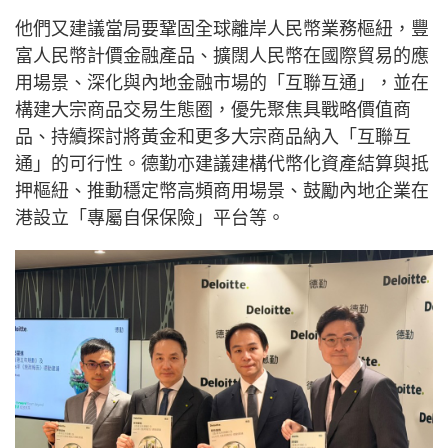
他們又建議當局要鞏固全球離岸人民幣業務樞紐，豐
富人民幣計價金融產品、擴闊人民幣在國際貿易的應
用場景、深化與內地金融市場的「互聯互通」，並在
構建大宗商品交易生態圈，優先聚焦具戰略價值商
品、持續探討將黃金和更多大宗商品納入「互聯互
通」的可行性。德勤亦建議建構代幣化資產結算與抵
押樞紐、推動穩定幣高頻商用場景、鼓勵內地企業在
港設立「專屬自保保險」平台等。