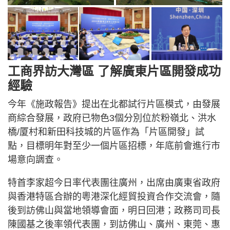
工商界訪大灣區 了解廣東片區開發成功
經驗
今年《施政報告》提出在北都試行片區模式，由發展
商綜合發展，政府已物色3個分別位於粉嶺北、洪水
橋/厦村和新田科技城的片區作為「片區開發」試
點，目標明年對至少一個片區招標，年底前會進行市
場意向調查。
特首李家超今日率代表團往廣州，出席由廣東省政府
與香港特區合辦的粵港深化經貿投資合作交流會，隨
後到訪佛山與當地領導會面，明日回港；政務司司長
陳國基之後率領代表團，到訪佛山、廣州、東莞、惠