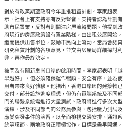
對於有政黨期望政府今年重推租置計劃。李家超表
示，社會上有支持亦有反對聲音，支持者認為計劃有
助市民置業，反對者則關注房屋流轉問題。他提到政
府現行的房屋政策設有置業階梯，由出租公屋開始，
繼而提供出售單位，鼓勵市民向上流動。當局會認真
研究租賃計劃的各項意見，並交由房屋局詳細探討利
弊，再作最終決定。
被問及有關新皇崗口岸的啟用時間。李家超表明「越
早越好」，但必須確保運作暢順、安全有序，並為使
用者帶來良好體驗。他指出，香港口岸區的建築物已
交付，部分設施進度理想，但仍有電腦系統及不同部
門的聯繫系統需進行大量測試。政府將進行多次大型
演練，涉及不同部門的公務員參與，包括壓力測試及
應變突發事件的演習，以全面檢視交通安排、通訊系
統等環節。兩地政府正積極協作，目標是盡早開通，