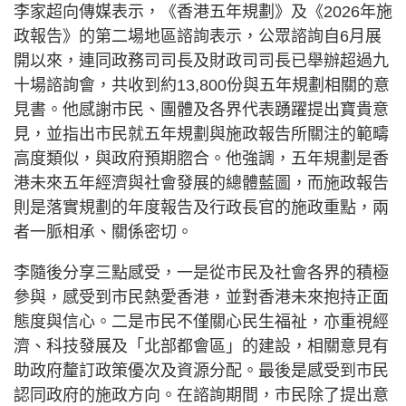
李家超向傳媒表示，《香港五年規劃》及《2026年施
政報告》的第二場地區諮詢表示，公眾諮詢自6月展
開以來，連同政務司司長及財政司司長已舉辦超過九
十場諮詢會，共收到約13,800份與五年規劃相關的意
見書。他感謝市民、團體及各界代表踴躍提出寶貴意
見，並指出市民就五年規劃與施政報告所關注的範疇
高度類似，與政府預期脗合。他強調，五年規劃是香
港未來五年經濟與社會發展的總體藍圖，而施政報告
則是落實規劃的年度報告及行政長官的施政重點，兩
者一脈相承、關係密切。
李隨後分享三點感受，一是從市民及社會各界的積極
參與，感受到市民熱愛香港，並對香港未來抱持正面
態度與信心。二是市民不僅關心民生福祉，亦重視經
濟、科技發展及「北部都會區」的建設，相關意見有
助政府釐訂政策優次及資源分配。最後是感受到市民
認同政府的施政方向。在諮詢期間，市民除了提出意