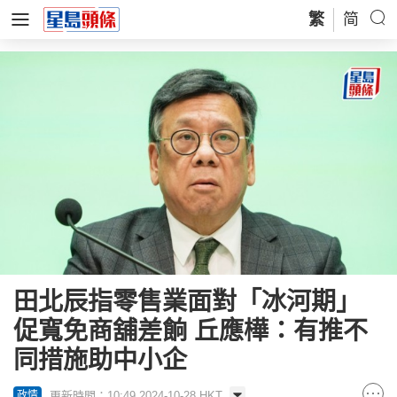
繁
简
田北辰指零售業面對「冰河期」
促寬免商舖差餉 丘應樺：有推不
同措施助中小企
更新時間：10:49 2024-10-28 HKT
政情