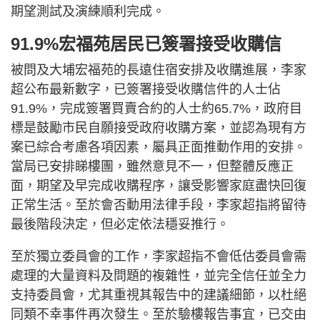
期望測試及演練順利完成。
91.9%宏福苑居民已簽署接受收購信
被問及大埔宏福苑的長遠住宿安排及收購進展，李家
超公布最新數字，已簽署接受收購信件的人士佔
91.9%，完成簽署買賣合約的人士約65.7%，政府目
標是鼓勵市民自願接受政府收購方案，並認為現有方
案已綜合考慮各項因素，屬具正面推動作用的安排。
當局已安排睇樓團，雖然意見不一，但整體反應正
面，期望及早完成收購程序，讓受影響家庭盡快回復
正常生活。至於會否動用法律手段，李家超指將留待
最後階段決定，但必定依法穩妥推行。
至於獨立委員會的工作，李家超指不會低估委員會需
處理的大量資料及問題的複雜性，並完全信任並全力
支持委員會，尤其重視其報告中的建議細節，以杜絕
同類不幸事件再次發生。至於驗樓報告事宜，已交由