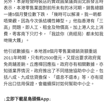
另外，本身經營時裝店的實政圓桌議員田北辰發言時
表示，本港零售業面對前所未有的冰河期，銷售總額
一連5個月雙位數下跌，「幾時可以解凍，我一啲都
唔樂觀，因為今次係結構性轉型。」他指香港有「三
高」問題，即人工、租金及物價高，加上港人北上消
費，粵客南下只打卡，「我諗你（商經局）都未知我
哋幾大鑊」。
他引述數據指，本地首8個月零售業總銷貨額重返
2011年時期，只有約2500億元，又提出要求政府寬
免商舖差餉。丘應樺回應指，政府亦有相關數據，亦
知道業界情況，政府推出了不同措施協助中小企，包
括八成、九成信貸擔保、「還息不還本」等，亦有提
升出口信用保證，會繼續探討如何幫助中小企。
↓立即下載星島頭條App↓