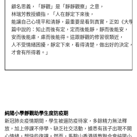
顧名思義，「靜觀」是「靜靜觀察」之意，
林瑞芳教授續指，「人在靜定下來後，
能讓自己心境平和清靜，最重要是看到真實，正如《大學
篇中說的：知止而後有定，定而後能靜，靜而後能安，
安而後能慮，慮而後能得。這跟靜觀的修習很類近，
人不受情緒困擾，靜定下來，看得清楚，做出好的決定，
才會有所得着。」
純陽小學靜觀助學生度防疫期
新冠肺炎疫情期間，學生被逼防疫待家，多餘精力無法釋
放，加上停課不停學、缺乏社交活動，據悉有孩子出現不開
心情緒，想快些復課。然而，馬鞍山香港道教聯合會純陽小