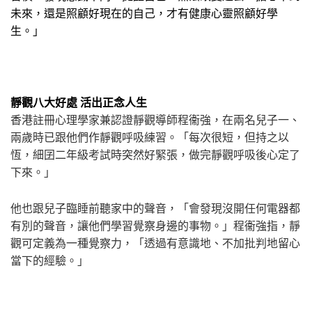
未來，還是照顧好現在的自己，才有健康心靈照顧好學
生。」
靜觀八大好處 活出正念人生
香港註冊心理學家兼認證靜觀導師程衞強，在兩名兒子一、
兩歲時已跟他們作靜觀呼吸練習。「每次很短，但持之以
恆，細囝二年級考試時突然好緊張，做完靜觀呼吸後心定了
下來。」
他也跟兒子臨睡前聽家中的聲音，「會發現沒開任何電器都
有別的聲音，讓他們學習覺察身邊的事物。」程衞強指，靜
觀可定義為一種覺察力，「透過有意識地、不加批判地留心
當下的經驗。」