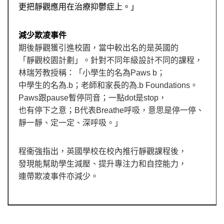
更把靜觀應用在治療抑鬱症上。」
減少欺凌事件
期後靜觀獲引進校園，當中較出名的是英國的
「靜觀校園計劃」。針對不同年級設計不同的課程，
林瑞芳教授稱：「小學生的名為
Paws b
；
中學生的名為
.b
；老師和家長的為
.b Foundations
。
Paws
跟
pause
暫停同音；一點
dot
是
stop
，
也有停下之意；
B
代表
Breathe
呼吸，意思是停一停、
靜一靜、定一定、深呼吸。」
程衞強指出，英國學校在校內推行靜觀課程後，
發現能幫助學生減壓、提升專注力和自控能力，
連帶欺凌事件亦減少。