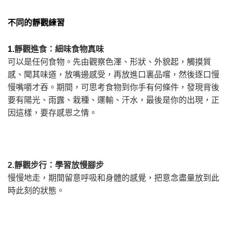
不同的靜觀練習
1.
靜觀進食：細味食物真味
可以是任何食物。先由觀察色澤、形狀、外貌起，觸摸質
感、聞其味道，放嘴邊感受，再放進口裏品嚐，然後逐口慢
慢嘴嚼才吞。期間，可思考食物到你手有何條件，發現背後
要有陽光、雨露、栽種、運輸、汗水，最後是你的出現，正
因這樣，要存感恩之情。
2.
靜觀步行：學習放慢腳步
慢慢地走，期間留意呼吸和身體的感覺，把意念盡量放到此
時此刻的狀態。