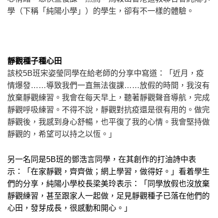
學（下稱「純陽小學」）的學生，卻有不一樣的體驗。
靜觀種子種心田
該校
5B
班宋姿瑩同學在給老師的分享中寫道：「近月，疫
情爆發……導致我們一直無法復課……放假的時間，我沒有
放棄靜觀練習。我會在每天早上，聽著靜觀聲音導航，完成
靜觀呼吸練習。不得不說，靜觀對抗疫還是很有用的。做完
靜觀後，我感到身心舒暢，也平復了我的心情。我會堅持做
靜觀的，希望可以持之以恆。」
另一名同是
5B
班的鄧浩言同學，在其創作的打油詩中表
示：「在家靜觀，齊齊做；網上學習，做得好。」看着學生
們的分享，純陽小學校長梁美玲表示：「同學放假也沒放棄
靜觀練習，甚至跟家人一起做，足見靜觀種子已落在他們的
心田，發芽成長，很感動和開心。」