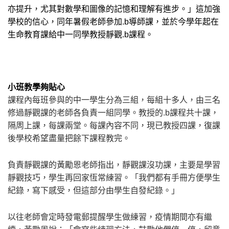
亦提升，尤其對數學和圖像的記憶和理解有進步。」這加強
學校的信心，同年暑假老師參加
.b
導師課，並於今學年起在
生命教育課給中一同學教授靜觀
.b
課程
。
小班教學夠貼心
課程內每班參與的中一學生分為三組，每組十多人，由三名
修過靜觀課的老師各負責一組同學。教授的
.b
課程共十課，
隔周上課，每課兩堂。每課內容不同，現已教授四課，復課
後學校希望盡量把餘下課程教完。
負責靜觀課的黃勵恩老師指出，靜觀課沒功課，主要是學習
靜觀技巧，學生再回家恆常練習。「我們都有手冊方便學生
紀錄，寫下感受，但這部分由學生自發紀錄。」
以往老師會定時發電郵提醒學生做練習，疫情期間亦有繼