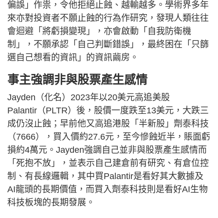
偏誤」作祟，令他拒絕止蝕、越輸越多。學術界多年
來亦對投資者不願止蝕的行為作研究，發現人類往往
會迴避「將虧損變現」，亦會啟動「自我防衛機
制」，不願承認「自己判斷錯誤」，最終困在「只篩
選自己想看的資訊」的資訊繭房。
事主強調非與股票產生感情
Jayden（化名）2023年以20美元高追美股
Palantir（PLTR）後，股價一度跌至13美元，大跌三
成仍沒止蝕；早前他又高追港股「半新股」劑泰科技
（7666），買入價約27.6元，至今慘蝕近半，賬面虧
損約4萬元。Jayden強調自己並非與股票產生感情而
「死抱不放」，並表示自己建倉前有研究、有倉位控
制、有長線邏輯，其中買Palantir是看好其大數據及
AI龍頭的長期價值，而買入劑泰科技則是看好AI生物
科技板塊的長期發展。