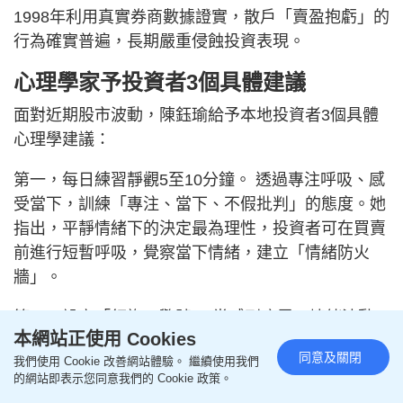
1998年利用真實券商數據證實，散戶「賣盈抱虧」的
行為確實普遍，長期嚴重侵蝕投資表現。
心理學家予投資者3個具體建議
面對近期股市波動，陳鈺瑜給予本地投資者3個具體
心理學建議：
第一，每日練習靜觀5至10分鐘。 透過專注呼吸、感
受當下，訓練「專注、當下、不假批判」的態度。她
指出，平靜情緒下的決定最為理性，投資者可在買賣
前進行短暫呼吸，覺察當下情緒，建立「情緒防火
牆」。
第二，設立「紅旗」警號。 當感到疲累、情緒波動
本網站正使用 Cookies
或出現「我應該要買科技股」等絕對化思維（Should
同意及關閉
我們使用 Cookie 改善網站體驗。 繼續使用我們
Statement）時，就是紅旗亮起，應立即停止交易決
的網站即表示您同意我們的 Cookie 政策。
定，待精神狀態恢復中性後再作判斷。