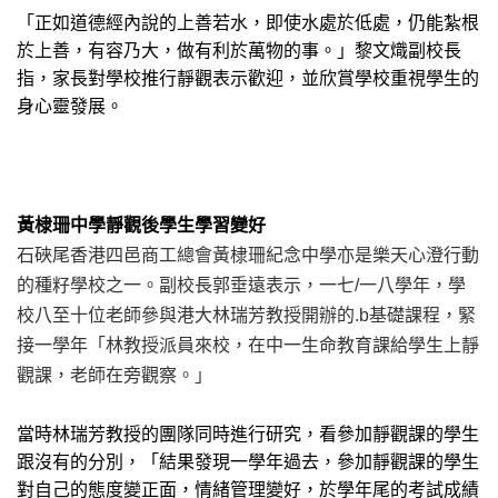
「正如道德經內說的上善若水，即使水處於低處，仍能紮根
於上善，有容乃大，做有利於萬物的事。」黎文熾副校長
指，家長對學校推行靜觀表示歡迎，並欣賞學校重視學生的
身心靈發展。
黃棣珊中學靜觀後學生學習變好
石硤尾香港四邑商工總會黃棣珊紀念中學亦是樂天心澄行動
的種籽學校之一。副校長郭垂遠表示，
一七/一八學年，學
校八至十位老師參與港大林瑞芳教授開辦的
.b
基礎課程，緊
接一學年「林教授派員來校，在中一生命教育課給學生上靜
觀課，老師在旁觀察。」
當時林瑞芳教授的團隊同時進行研究，看參加靜觀課的學生
跟沒有的分別，「結果發現一學年過去，參加靜觀課的學生
對自己的態度變正面，情緒管理變好，於學年尾的考試成績