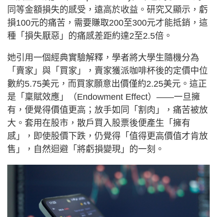
同等金額損失的感受，遠高於收益。研究又顯示，虧
損100元的痛苦，需要賺取200至300元才能抵銷，這
種「損失厭惡」的痛感差距約達2至2.5倍。
她引用一個經典實驗解釋，學者將大學生隨機分為
「賣家」與「買家」，賣家獲派咖啡杯後的定價中位
數約5.75美元，而買家願意出價僅約2.25美元。這正
是「稟賦效應」（Endowment Effect）——一旦擁
有，便覺得價值更高；放手如同「割肉」，痛苦被放
大。套用在股市，散戶買入股票後便產生「擁有
感」，即使股價下跌，仍覺得「值得更高價值才肯放
售」，自然迴避「將虧損變現」的一刻。