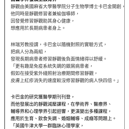
靜觀由美國麻省大學醫學院分子生物學博士卡巴金開創，
他同時是靜觀修習者兼瑜伽導師，
因發覺修習靜觀助其身心健康，
想應用於長期病患者身上。
林瑞芳教授謂，卡巴金以隨機對照的實驗方式，
把病人分為兩組，
發現長期病患者修習靜觀後負面情緒得以舒緩。
「更有趣是免疫系統失調的銀屑病患者，
假如在接受紫外綫照射治療期間修習靜觀，
皮膚上紅疹消失的速度較沒修習靜觀的病人快四倍。」
卡巴金的研究獲醫學期刊刊登，
而他發展出的靜觀減壓課程，在學術界、醫療界、
輔導界和心理學界引起迴響，更演變出多種課程，
應用於生育、飲食失調、婚姻輔導、成癮等問題上。
「英國牛津大學一群臨牀心理學家，