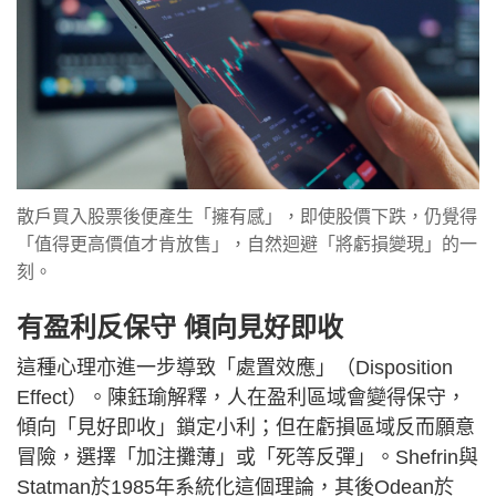
散戶買入股票後便產生「擁有感」，即使股價下跌，仍覺得
「值得更高價值才肯放售」，自然迴避「將虧損變現」的一
刻。
有盈利反保守 傾向見好即收
這種心理亦進一步導致「處置效應」（Disposition
Effect）。陳鈺瑜解釋，人在盈利區域會變得保守，
傾向「見好即收」鎖定小利；但在虧損區域反而願意
冒險，選擇「加注攤薄」或「死等反彈」。Shefrin與
Statman於1985年系統化這個理論，其後Odean於