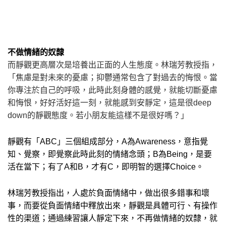
不做情緒的奴隸
而靜觀更高層次是培養出正面的人生態度。林瑞芳教授指，
「焦慮是對未來的憂慮；抑鬱通常包含了對過去的悔恨。當
你專注於自己的呼吸，此時此刻身體的感覺，就能切斷憂慮
和悔恨，好好活好這一刻，就能感到安靜定，這是很
deep
down
的靜觀態度。若小朋友能這樣不是很好嗎？」
靜觀有「
ABC
」三個組成部分，
A
為
Awareness
，意指覺
知、覺察，即覺察此時此刻的情緒念頭；
B
為
Being
，是要
活在當下；有了
A
和
B
，才有
C
，即明智的選擇
Choice
。
林瑞芳教授指出，人處於負面情緒中，做出很多錯事和壞
事，而要從負面情緒中釋放出來，靜觀是具體可行、有操作
性的渠道；通過練習讓人靜定下來，不再做情緒的奴隸，就