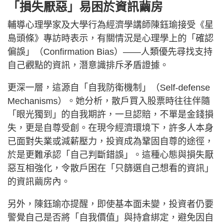
「損失厭惡」易困於資訊繭房
輔導心理學家及大學行為經濟學講師陳鈺瑜接受《星
島頭條》專訪時表示，有關情況是心理學上的「確認
偏誤」（Confirmation Bias）——人類優先尋找支持
自己觀點的資訊，潛意識排斥矛盾證據。
更深一層，這源自「自我防衛機制」（Self-defense
Mechanisms）。她分析，散戶買入股票時往往伴隨
「眼光獨到」的自我期許，一旦認賠，不單是金錢損
失，更是自尊受創。在現今經濟環境下，許多人本身
已面對失業或減薪壓力，投資成為鞏固自尊的途徑，
於是更難承認「自己判斷錯誤」。這種心態與損失厭
惡互相強化，令散戶困在「只篩選自己想看的資訊」
的資訊繭房內。
另外，陳鈺瑜亦提醒，即使基本面未變，投資者仍要
警覺自己是否將「自我價值」與持倉綁定，避免因自