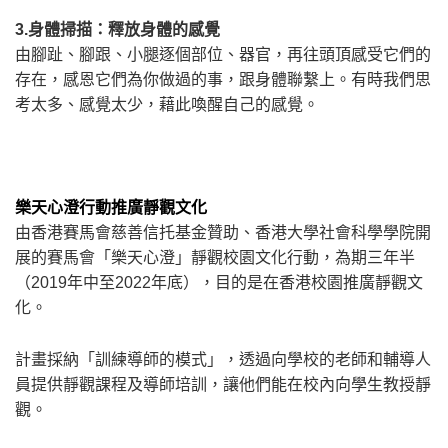
3.
身體掃描：釋放身體的感覺
由腳趾、腳跟、小腿逐個部位、器官，再往頭頂感受它們的
存在，感恩它們為你做過的事，跟身體聯繫上。有時我們思
考太多、感覺太少，藉此喚醒自己的感覺。
樂天心澄行動推廣靜觀文化
由香港賽馬會慈善信托基金贊助、香港大學社會科學學院開
展的賽馬會「樂天心澄」靜觀校園文化行動，為期三年半
（
2019
年中至
2022
年底），目的是在香港校園推廣靜觀文
化。
計畫採納「訓練導師的模式」，透過向學校的老師和輔導人
員提供靜觀課程及導師培訓，讓他們能在校內向學生教授靜
觀。