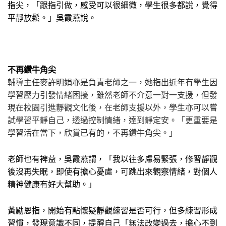
指尖，「跟指引做，感受可以很細微，學生很多都說，覺得
平靜放鬆。」吳霞燕說。
不再鑽牛角尖
輔導主任麥許明娟亦是負責老師之一，她指出近年有學生因
學習壓力引發情緒困擾，雖然老師不介意一對一支援，但發
現在校園引進靜觀文化後，在老師支援以外，學生亦可以嘗
試學習平靜自己，透過控制情緒，達到靜定安。「更重要是
學習活在當下，欣賞已有的，不再鑽牛角尖。」
老師也有裨益，吳霞燕謂，「我以往多慮易緊張，修習靜觀
後沒再失眠，即使有擔心憂慮，可跳出來觀察情緒，對個人
精神健康有好大幫助。」
黃勵恩指，開始有點懷疑靜觀練習是否可行，但多練習形成
習慣，發現意識不同，提醒自己「無法改變過去，擔心不到