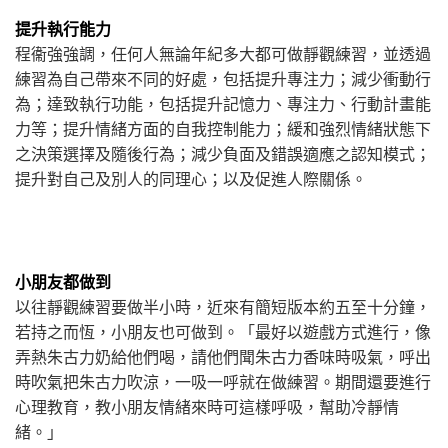
提升執行能力
程衞強強調，任何人無論年紀多大都可做靜觀練習，並透過
練習為自己帶來不同的好處，包括提升專注力；減少衝動行
為；達致執行功能，包括提升記憶力、專注力、行動計畫能
力等；提升情緒方面的自我控制能力；緩和強烈情緒狀態下
之決策選擇及隨後行為；減少負面及錯誤適應之認知模式；
提升對自己及別人的同理心；以及促進人際關係。
小朋友都做到
以往靜觀練習要做半小時，近來有簡短版本約五至十分鐘，
若持之而恆，小朋友也可做到。「最好以遊戲方式進行，像
弄熱朱古力奶給他們喝，請他們聞朱古力香味時吸氣，呼出
時吹氣把朱古力吹涼，一吸一呼就在做練習。期間還要進行
心理教育，教小朋友情緒來時可這樣呼吸，幫助冷靜情
緒。」