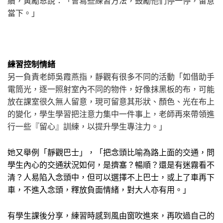
續，黃勵恩說：「會寫些練習方法，鼓勵他們停一停，留意
當下。」
練習控制情緒
另一負責老師吳霞燕指，靜觀有很多不同的活動「如借助手
電筒光，逐一照射室內不同的物件，好像抹黑板的布，可能
放在課室很久無人留意，現可留意其形狀、顏色、光在布上
的變化，學生學習把注意力集中一件事上，老師再來帶領進
行一些『留心』訓練，以提升學生專注力。」
她又舉例「靜觀巴士」，「把念頭比喻為路上面的交通，問
學生內心的交通狀況如何，是擠塞？暢順？還是有迷霧看不
清？人易陷入念頭中，但可以選擇不上巴士，或上了車再下
車，不進入念頭，釋放負面情緒，對大人亦有用。」
有學生課後分享，練習時感到風由窗吹進來，再吹過自己的