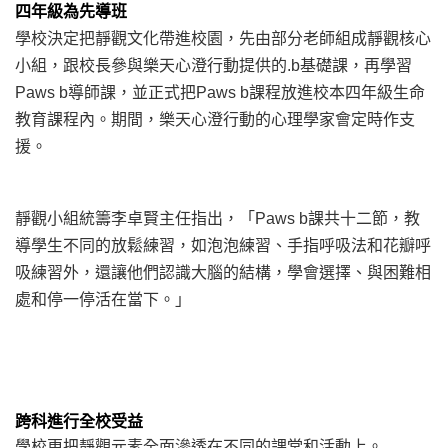
四年級為先導班
學校決定把靜觀文化帶進校園，先由部分老師組成靜觀核心
小組，跟校長參與樂天心澄行動提供的
.b
基礎課，再學習
Paws b
導師課，並正式把
Paws b
課程放進校本四年級生命
教育課程內。期間，樂天心澄行動的心理學家會定時作支
援。
靜觀小組統籌李卓賢主任指出，「
Paws b
課共十二節，教
導學生不同的放鬆練習，如泡泡練習、手指呼吸法和花瓣呼
吸練習外，還讓他們認識大腦的結構，學會選擇、與困難相
處和停一停活在當下。」
跨科進行全校受益
學校更把靜觀元素全面滲透在不同的課堂和活動上。