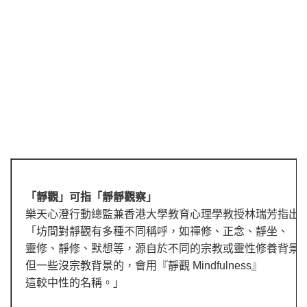
「靜觀」可指「靜靜觀察」
樂天心澄行動總監兼香港大學教育心理學教授林瑞芳指出
「坊間對靜觀有多種不同稱呼，如禪修、正念、靜坐、
靈修、靜修、默想等，源自於不同的宗教或靈性修養背景
但一些沒宗教背景的，會用『靜觀
Mindfulness
』
這較中性的名稱。」