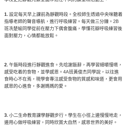
1.
設定每天早上課前為靜觀時段。全校師生透過中央咪聽着
指導老師的聲音導航，進行呼吸練習。每天做三分鐘。
2B
班冼楚瑜同學從前在壓力下偶會腹痛，學懂花瓣呼吸練習後
面對壓力，心情都能放鬆。
2.
午飯時段進行靜觀進食。先唸謝飯辭，再學習細嚼慢嚥，
感受吃着的食物，並學感恩。
4A
班黃俊杰同學說，以往進
食時心不在焉，現學會專注感受食物的質感和味道，更會用
感恩的心進食，多謝媽媽的愛。
3.
小二生命教育課學靜觀步行。學生在小徑上邊慢慢地走，
邊用心做呼吸練習，同時欣賞大自然，感恩世界的美好。