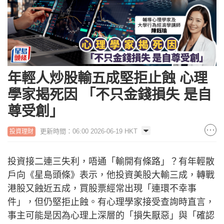
年輕人炒股輸五成堅拒止蝕 心理
學家揭死因 「不只金錢損失 是自
尊受創」
更新時間：06:00 2026-06-19 HKT
投資理財
投資接二連三失利，唔通「輸開有條路」？有年輕散
戶向《星島頭條》表示，他投資美股大輸三成，轉戰
港股又蝕近五成，買股票經常出現「連環不幸事
件」，但仍堅拒止蝕。有心理學家接受查詢時直言，
事主可能是因為心理上深層的「損失厭惡」與「確認