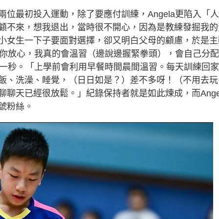
位最初投入運動，除了要應付訓練，Angela更陷入「
顧不來，想我退出，當時很不開心，因為是教練發掘我的
小女生一下子要面對選擇，卻又明白父母的顧慮，於是主
：「你放心，我真的會溫習（邊說邊握緊拳頭），會自己分
一分一秒。「上學前會利用早餐時間晨間溫習。每天訓練回
飯、洗澡、睡覺，（日日如是？）差不多呀！（不用去玩
聊天已經很放鬆。」紀錄保持者就是如此煉成，而Ange
號粉絲。