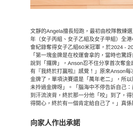
文靜的Angela擅長短跑，最初由校隊教
年（女子丙組、女子乙組及女子甲組）全港小學校
會紀錄奪得女子乙組60米冠軍，於2024 -
「第一塊金牌是在校運會拿的，當時也驚訝
說到「攞牌」，Anson忍不住分享首次奪
有『我終於打贏啦』感覺！」原來Anson
金牌了，單項決賽還是「萬年老二」，所以
未拎過金牌呀」。「腦海中不停告訴自己：最
到汗流浹背，終於那一分他「咬」到了，得
得開心，終於有一個肯定給自己了。」真係
向家人作出承諾