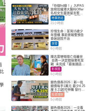
「你個frd廢！」JUPAS
放榜炫耀港大醫科Offer
名校女生囂張留言惹眾
怒 醫學院澄清：宣稱
時事熱話
「40.5分獲錄取」不符事
21小時前
實｜Juicy叮
珍惜生命｜荃灣15歲少
年墮樓 事前曾報警預告
昏迷送院不治
突發
6小時前
陳志雲哽咽憶亡母離世
自責一決定間接害死至
親 未完成「最後通話」
局
一生遺憾
影視圈
比
6小時前
銀色債券2026｜新一批
學
銀債每手1萬元 最少4.25
厘 8.21起可申購 發行金
額最多550億
投資理財
5小時前
銀色債券2026｜一文看