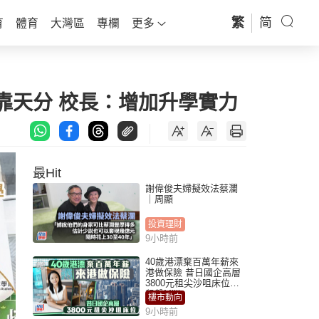
繁
简
育
體育
大灣區
專欄
更多
止靠天分 校長：增加升學實力
最Hit
謝偉俊夫婦擬效法蔡瀾
｜周顯
投資理財
9小時前
40歲港漂棄百萬年薪來
港做保險 昔日國企高層
3800元租尖沙咀床位｜
租盤Million
樓市動向
9小時前