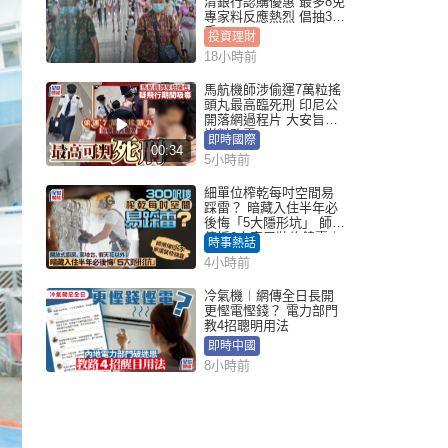
清銀行認購優惠 最多8免
專家料反應熱烈 倡抽30
手
投資理財
18小時前
馬航機師涉偷運7萬粒搖
頭丸最高臨死刑 印尼公
開落網過程片 大安旨意
豈料敗露
即時國際
00:34
5小時前
細單位榨乾每吋空間易
踩雷？ 暗藏入住半年必
後悔「5大隱形坑」 師傅
傳授6字家居裝修錦囊｜
時事熱話
Juicy叮
4小時前
冷氣機︱網傳全日長開
更慳電慳錢？ 電力部門
教4招聰明用法
即時中國
8小時前