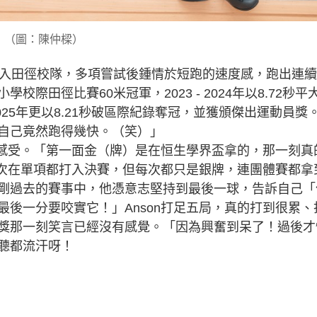
（圖：陳仲樑）
練選入田徑校隊，多項嘗試後鍾情於短跑的速度感，跑出連
際田徑比賽60米冠軍，2023 - 2024年以8.72秒平
 2025年更以8.21秒破區際紀錄奪冠，並獲頒傑出運動員獎
自己竟然跑得幾快。（笑）」
金感受。「第一面金（牌）是在恒生學界盃拿的，那一刻真
每次在單項都打入決賽，但每次都只是銀牌，連團體賽都拿
剛過去的賽事中，他憑意志堅持到最後一球，告訴自己「
後一分要咬實它！」Anson打足五局，真的打到很累、
獎那一刻笑言已經沒有感覺。「因為興奮到呆了！過後才
聽都流汗呀！