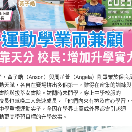
黃子皓（Anson）與周芷萱（Angela）剛畢業於保良
動天賦，各自在賽場拼出多個第一，難得在密集的訓練與
書院與拔萃女書院。訪問時未開學，穿上中學校服的
高凱聯校長也感嘆二人急速成長。「他們向來有禮及虛心學習，
中學重視運動尖子，全因在學界比賽或外界都會引起迴
動更高學習目標的升學故事。