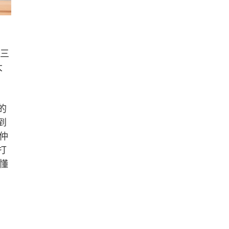
續三
大
。
的
到
仲
打
懂