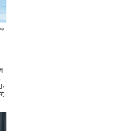
小學
同
–
小
的