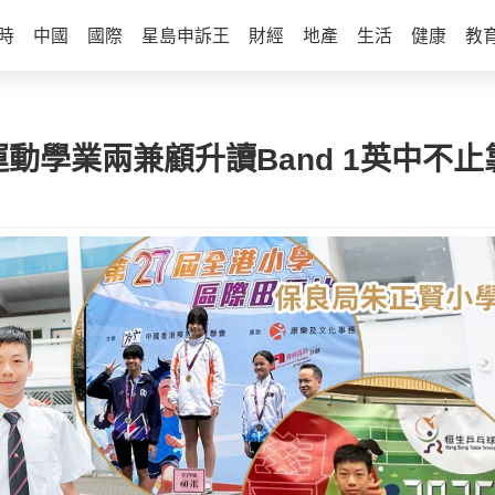
時
中國
國際
星島申訴王
財經
地產
生活
健康
教
動學業兩兼顧升讀Band 1英中不