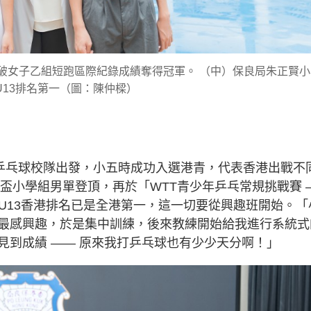
8.21秒破女子乙組短跑區際紀錄成績奪得冠軍。 （中）保良局朱正賢
U13排名第一（圖：陳仲樑）
n從乒乓球校隊出發，小五時成功入選港青，代表香港出戰不
界盃小學組男單登頂，再於「WTT青少年乒乓常規挑戰賽 
一期U13香港排名已是全港第一，這一切要從興趣班開始。「
最感興趣，於是集中訓練，後來教練開始給我進行系統式
見到成績 —— 原來我打乒乓球也有少少天分啊！」