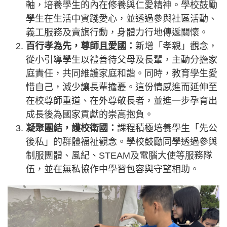
軸，培養學生的內在修養與仁愛精神。學校鼓勵
學生在生活中實踐愛心，並透過參與社區活動、
義工服務及賣旗行動，身體力行地傳遞關懷。
百行孝為先，尊師且愛國：
新增「孝親」觀念，
從小引導學生以禮善待父母及長輩，主動分擔家
庭責任，共同維護家庭和諧。同時，教育學生愛
惜自己，減少讓長輩擔憂。這份情感進而延伸至
在校尊師重道、在外尊敬長者，並進一步孕育出
成長後為國家貢獻的崇高抱負。
凝聚團結，護校衛國：
課程積極培養學生「先公
後私」的群體福祉觀念。學校鼓勵同學透過參與
制服團體、風紀、STEAM及電腦大使等服務隊
伍，並在無私協作中學習包容與守望相助。