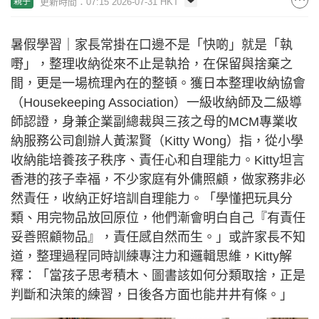
更新時間：07:15 2026-07-31 HKT
親子
暑假學習｜家長常掛在口邊不是「快啲」就是「執
嘢」，整理收納從來不止是執拾，在保留與捨棄之
間，更是一場梳理內在的整頓。獲日本整理收納協會
（Housekeeping Association）一級收納師及二級導
師認證，身兼企業副總裁與三孩之母的MCM專業收
納服務公司創辦人黃潔賢（Kitty Wong）指，從小學
收納能培養孩子秩序、責任心和自理能力。Kitty坦言
香港的孩子幸福，不少家庭有外傭照顧，做家務非必
然責任，收納正好培訓自理能力。「學懂把玩具分
類、用完物品放回原位，他們漸會明白自己『有責任
妥善照顧物品』，責任感自然而生。」或許家長不知
道，整理過程同時訓練專注力和邏輯思維，Kitty解
釋：「當孩子思考積木、圖書該如何分類取捨，正是
判斷和決策的練習，日後各方面也能井井有條。」