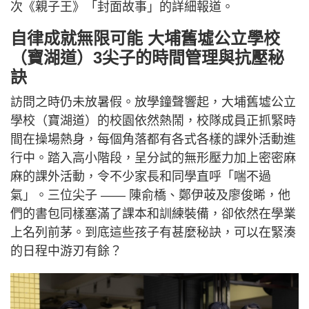
次《親子王》「封面故事」的詳細報道。
自律成就無限可能 大埔舊墟公立學校
（寶湖道）3尖子的時間管理與抗壓秘
訣
訪問之時仍未放暑假。放學鐘聲響起，大埔舊墟公立
學校（寶湖道）的校園依然熱鬧，校隊成員正抓緊時
間在操場熱身，每個角落都有各式各樣的課外活動進
行中。踏入高小階段，呈分試的無形壓力加上密密麻
麻的課外活動，令不少家長和同學直呼「喘不過
氣」。三位尖子 —— 陳俞橋、鄭伊荍及廖俊晞，他
們的書包同樣塞滿了課本和訓練裝備，卻依然在學業
上名列前茅。到底這些孩子有甚麼秘訣，可以在緊湊
的日程中游刃有餘？