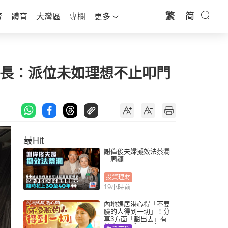
繁
简
育
體育
大灣區
專欄
更多
校長：派位未如理想不止叩門
最Hit
謝偉俊夫婦擬效法蔡瀾
｜周顯
投資理財
19小時前
內地媽居港心得「不要
臉的人得到一切」！分
享3方面「豁出去」有著
數 網民：你好厲害