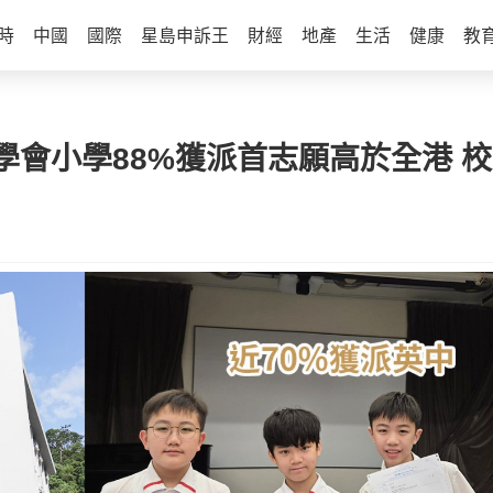
時
中國
國際
星島申訴王
財經
地產
生活
健康
教
學會小學88%獲派首志願高於全港 