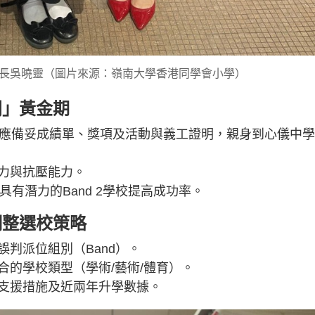
長吳曉靈（圖片來源：嶺南大學香港同學會小學）
門」黃金期
，應備妥成績單、獎項及活動與義工證明，親身到心儀中
潛力與抗壓能力。
出具有潛力的Band 2學校提高成功率。
調整選校策略
誤判派位組別（Band）。
合的學校類型（學術/藝術/體育）。
、支援措施及近兩年升學數據。