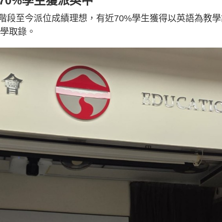
70%學生獲派英中
階段至今派位成績理想，有近70%學生獲得以英語為教學
中學取錄。