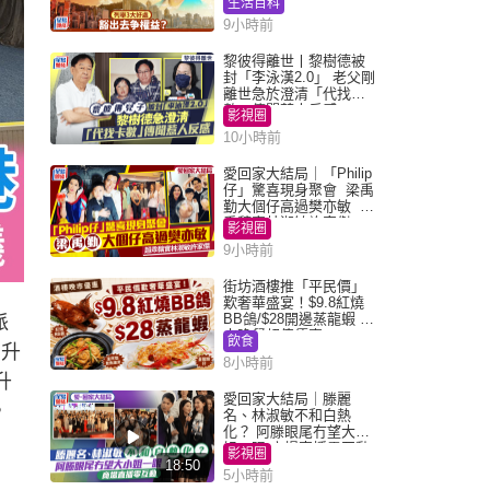
生活百科
9小時前
黎彼得離世丨黎樹德被
封「李泳漢2.0」 老父剛
離世急於澄清「代找卡
數」傳聞惹人反感
影視圈
10小時前
愛回家大結局｜「Philip
仔」驚喜現身聚會 梁禹
勤大個仔高過樊亦敏 超
乖黐實林淑敏許家傑
影視圈
9小時前
街坊酒樓推「平民價」
歎奢華盛宴！$9.8紅燒
BB鴿/$28開邊蒸龍蝦 3
派
大晚餐超值優惠
飲食
的升
8小時前
升
愛回家大結局｜滕麗
，
名、林淑敏不和白熱
化？ 阿滕眼尾冇望大小
姐一眼 商場直播零互動
影視圈
18:50
5小時前