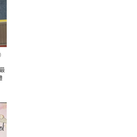
）
最
體