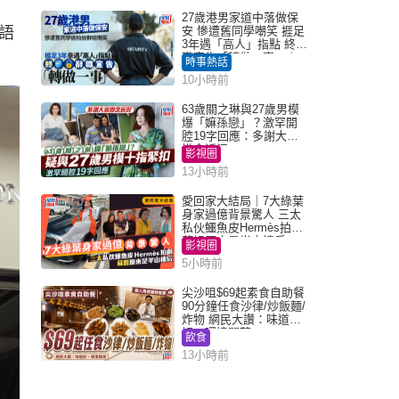
27歲港男家道中落做保
語
安 慘遭舊同學嘲笑 捱足
3年遇「高人」指點 終辭
職宣告「轉做一事」｜
時事熱話
Juicy叮
10小時前
63歲關之琳與27歲男模
爆「嫲孫戀」？激罕開
腔19字回應：多謝大家
掛念近況
影視圈
13小時前
愛回家大結局｜7大綠葉
身家過億背景驚人 三太
私伙鱷魚皮Hermès拍劇
蘇姐原來是半山樓后
影視圈
5小時前
尖沙咀$69起素食自助餐
90分鐘任食沙律/炒飯麵/
炸物 網民大讚：味道
好，環境闊落
飲食
13小時前