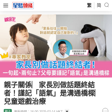
繁
简
親子關係︳家長別做話題終結
者！謹記「語氣」是溝通橋樑︳
兒童遊戲治療
更新時間：16:00 2025-02-14 HKT
親子