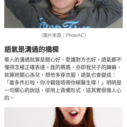
（圖片來源：PhotoAC）
語氣是溝通的橋樑
華人的溝通就算是關心好、愛護對方也好，語氣都不
懂得怎樣正確表達。我的媽媽，亦即我兒子的嫲嫲，
就算她關心孫兒，想他多穿衣服，語氣也會變成：
「着多件衫啦，你冷親我唔帶你睇醫生㗎！」明明是
一句關心的說話，卻用上責備形式，這其實很傷人心
的。