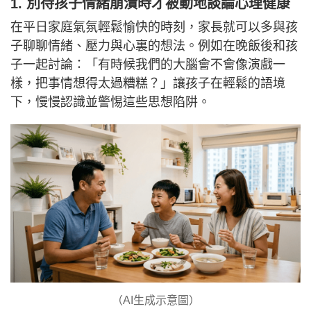
1. 別待孩子情緒崩潰時才被動地談論心理健康
在平日家庭氣氛輕鬆愉快的時刻，家長就可以多與孩
子聊聊情緒、壓力與心裏的想法。例如在晚飯後和孩
子一起討論：「有時候我們的大腦會不會像演戲一
樣，把事情想得太過糟糕？」讓孩子在輕鬆的語境
下，慢慢認識並警惕這些思想陷阱。
（AI生成示意圖）