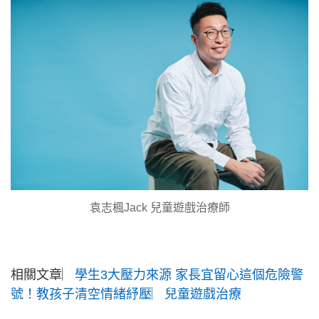
袁志楓Jack 兒童遊戲治療師
相關文章︳
學生3大壓力來源 家長宜留心這個危險警
號！教孩子清空情緒紓壓︳兒童遊戲治療