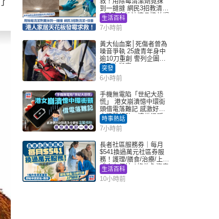
了
救！用除霉清潔劑竟抹
到一撻撻 網民3招教清潔
+保養 本地油漆品牌曾提
生活百科
醒勿用1物防變色
7小時前
黃大仙血案│死傷者曾為
噪音爭執 25歲青年身中
逾10刀重創 警列企圖謀
殺及自殺案
突發
6小時前
手機無電陷「世紀大恐
慌」 港女崩潰憶中環街
頭借電落難記 感激好心
人溫馨相助：這份溫暖
時事熱話
記一輩子｜Juicy叮
7小時前
長者社區服務券｜每月
$541換過萬元社區券服
務！護理/膳食/治療/上門
或中心任揀 1條件免資產
生活百科
審查（附申請資格及教
10小時前
學）