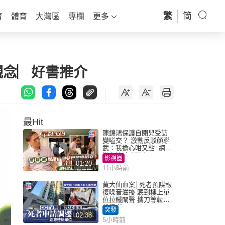
繁
简
育
體育
大灣區
專欄
更多
觀念︳好書推介
最Hit
陳錦鴻保護自閉兒受訪
變嗌交？ 激動反駁顏聯
武：我擔心咁又點 網民
批主持咄咄逼人
影視圈
01:20
11小時前
黃大仙血案│死者預謀報
復噪音滋擾 聽到樓上單
位拉鐵閘聲 攜刀等𨋢伏
擊傷者
突發
02:38
5小時前