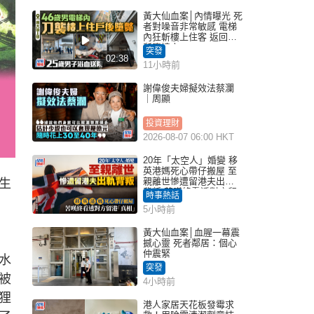
黃大仙血案│內情曝光 死
者對噪音非常敏感 電梯
內狂斬樓上住客 返回住
所墮樓亡
突發
02:38
11小時前
謝偉俊夫婦擬效法蔡瀾
｜周顯
投資理財
2026-08-07 06:00 HKT
20年「太空人」婚變 移
英港媽死心帶仔搬屋 至
親離世慘遭留港夫出軌
生
背叛 苦嘆終看透對方留
時事熱話
港「真相」｜Juicy叮
5小時前
黃大仙血案│血腥一幕震
撼心靈 死者鄰居：個心
仲震緊
水
突發
被
4小時前
狸
港人家居天花板發霉求