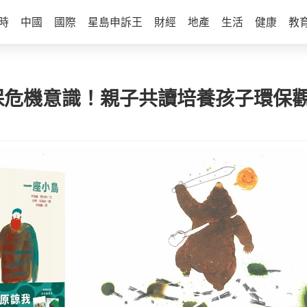
時
中國
國際
星島申訴王
財經
地產
生活
健康
教
保危機意識！親子共讀培養孩子環保