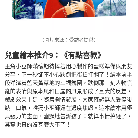
（圖片來源：受訪者提供）
兒童繪本推介9：《有點喜歡》
主角小巫師滿懷期待捧着用心製作的蛋糕準備與朋友
分享，下一秒卻不小心跌倒把蛋糕打翻了！繪本前半
段洋溢着藍天黃草地的幸福氛圍，跌倒那一刻人物慌
亂的表情與原本風和日麗的風景形成了巨大的反差，
戲劇效果十足。隨着劇情發展，大家確認無人受傷後
鬆一口氣，唯獨小巫師還在過度焦慮。這本繪本用極
具張力的畫面，幽默地告訴孩子：就算事情搞砸了，
其實也真的沒甚麼大不了！