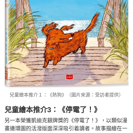
兒童繪本推介１：《熱狗》（圖片來源：受訪者提供）
兒童繪本推介3：《停電了！》
另一本榮獲凱迪克銀牌獎的《停電了！》，以類似漫
畫連環圖的活潑版面深深吸引着讀者。故事描繪在一