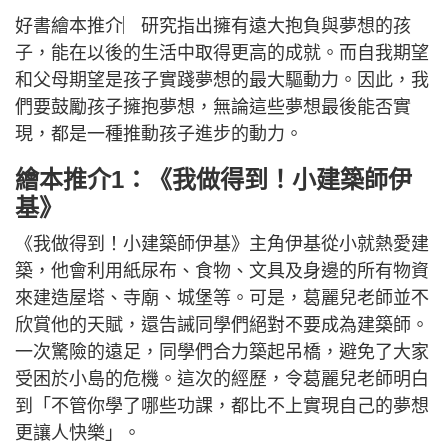
好書繪本推介︳研究指出擁有遠大抱負與夢想的孩
子，能在以後的生活中取得更高的成就。而自我期望
和父母期望是孩子實踐夢想的最大驅動力。因此，我
們要鼓勵孩子擁抱夢想，無論這些夢想最後能否實
現，都是一種推動孩子進步的動力。
繪本推介1：《我做得到！小建築師伊
基》
《我做得到！小建築師伊基》主角伊基從小就熱愛建
築，他會利用紙尿布、食物、文具及身邊的所有物資
來建造屋塔、寺廟、城堡等。可是，葛麗兒老師並𣎴
欣賞他的天賦，還告誡同學們絕對不要成為建築師。
一次驚險的遠足，同學們合力築起吊橋，避免了大家
受困於小島的危機。這次的經歷，令葛麗兒老師明白
到「不管你學了哪些功課，都比不上實現自己的夢想
更讓人快樂」。