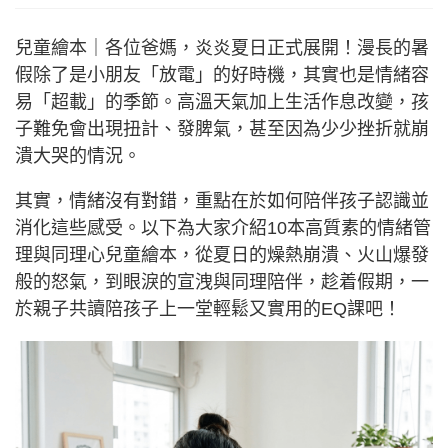
兒童繪本｜各位爸媽，炎炎夏日正式展開！漫長的暑
假除了是小朋友「放電」的好時機，其實也是情緒容
易「超載」的季節。高溫天氣加上生活作息改變，孩
子難免會出現扭計、發脾氣，甚至因為少少挫折就崩
潰大哭的情況。
其實，情緒沒有對錯，重點在於如何陪伴孩子認識並
消化這些感受。以下為大家介紹10本高質素的情緒管
理與同理心兒童繪本，從夏日的燥熱崩潰、火山爆發
般的怒氣，到眼淚的宣洩與同理陪伴，趁着假期，一
於親子共讀陪孩子上一堂輕鬆又實用的EQ課吧！