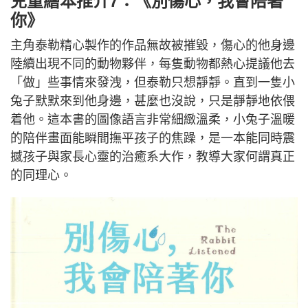
兒童繪本推介7：《別傷心，我會陪著
你》
主角泰勒精心製作的作品無故被摧毀，傷心的他身邊
陸續出現不同的動物夥伴，每隻動物都熱心提議他去
「做」些事情來發洩，但泰勒只想靜靜。直到一隻小
兔子默默來到他身邊，甚麼也沒說，只是靜靜地依偎
着他。這本書的圖像語言非常細緻溫柔，小兔子溫暖
的陪伴畫面能瞬間撫平孩子的焦躁，是一本能同時震
撼孩子與家長心靈的治癒系大作，教導大家何謂真正
的同理心。