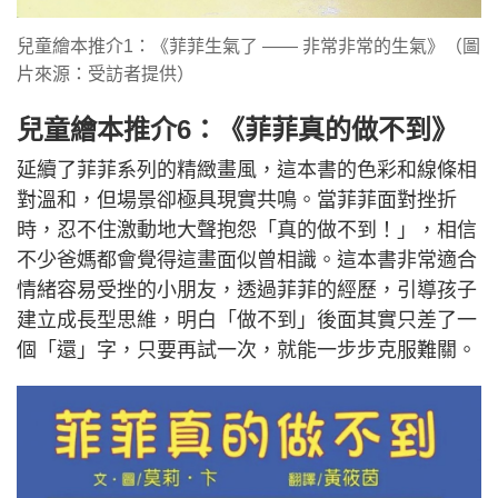
兒童繪本推介1：《菲菲生氣了 —— 非常非常的生氣》（圖
片來源：受訪者提供）
兒童繪本推介6：《菲菲真的做不到》
延續了菲菲系列的精緻畫風，這本書的色彩和線條相
對溫和，但場景卻極具現實共鳴。當菲菲面對挫折
時，忍不住激動地大聲抱怨「真的做不到！」，相信
不少爸媽都會覺得這畫面似曾相識。這本書非常適合
情緒容易受挫的小朋友，透過菲菲的經歷，引導孩子
建立成長型思維，明白「做不到」後面其實只差了一
個「還」字，只要再試一次，就能一步步克服難關。