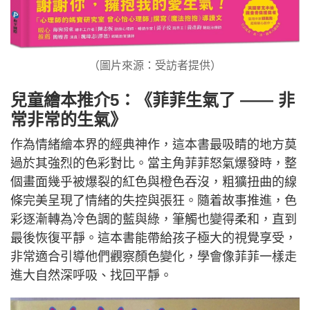
（圖片來源：受訪者提供）
兒童繪本推介5：《菲菲生氣了 —— 非
常非常的生氣》
作為情緒繪本界的經典神作，這本書最吸睛的地方莫
過於其強烈的色彩對比。當主角菲菲怒氣爆發時，整
個畫面幾乎被爆裂的紅色與橙色吞沒，粗獷扭曲的線
條完美呈現了情緒的失控與張狂。隨着故事推進，色
彩逐漸轉為冷色調的藍與綠，筆觸也變得柔和，直到
最後恢復平靜。這本書能帶給孩子極大的視覺享受，
非常適合引導他們觀察顏色變化，學會像菲菲一樣走
進大自然深呼吸、找回平靜。