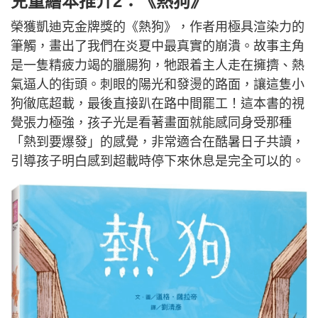
兒童繪本推介2：《熱狗》
榮獲凱迪克金牌獎的《熱狗》，作者用極具渲染力的
筆觸，畫出了我們在炎夏中最真實的崩潰。故事主角
是一隻精疲力竭的臘腸狗，牠跟着主人走在擁擠、熱
氣逼人的街頭。刺眼的陽光和發燙的路面，讓這隻小
狗徹底超載，最後直接趴在路中間罷工！這本書的視
覺張力極強，孩子光是看著畫面就能感同身受那種
「熱到要爆發」的感覺，非常適合在酷暑日子共讀，
引導孩子明白感到超載時停下來休息是完全可以的。