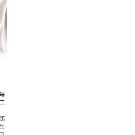
每
工
起
生
互