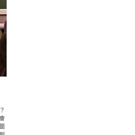
？
會
箇
到