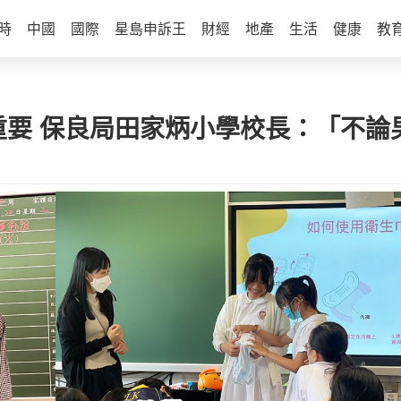
時
中國
國際
星島申訴王
財經
地產
生活
健康
教
重要 保良局田家炳小學校長：「不論