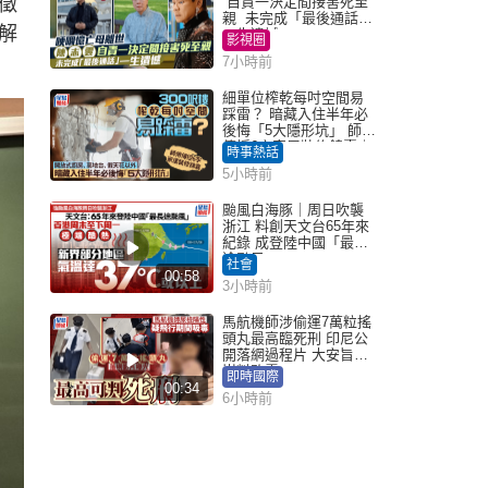
徵
自責一決定間接害死至
親 未完成「最後通話」
解
一生遺憾
影視圈
7小時前
細單位榨乾每吋空間易
踩雷？ 暗藏入住半年必
後悔「5大隱形坑」 師傅
傳授6字家居裝修錦囊｜
時事熱話
Juicy叮
5小時前
颱風白海豚｜周日吹襲
浙江 料創天文台65年來
紀錄 成登陸中國「最長
途颱風」
社會
00:58
3小時前
馬航機師涉偷運7萬粒搖
頭丸最高臨死刑 印尼公
開落網過程片 大安旨意
豈料敗露
即時國際
00:34
6小時前