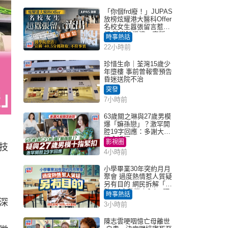
「你個frd廢！」JUPAS
放榜炫耀港大醫科Offer
名校女生囂張留言惹眾
怒 醫學院澄清：宣稱
時事熱話
「40.5分獲錄取」不符事
22小時前
實｜Juicy叮
珍惜生命｜荃灣15歲少
年墮樓 事前曾報警預告
昏迷送院不治
突發
7小時前
63歲關之琳與27歲男模
爆「嫲孫戀」？激罕開
腔19字回應：多謝大家
掛念近況
影視圈
技
4小時前
小學畢業30年突約月月
聚會 過度熱情惹人質疑
另有目的 網民拆解「扮
熟」4大動機｜Juicy叮
時事熱話
深
3小時前
陳志雲哽咽憶亡母離世