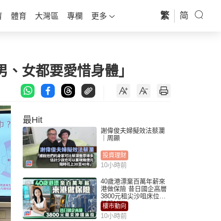
繁
简
育
體育
大灣區
專欄
更多
男、女都要愛惜身體」
最Hit
謝偉俊夫婦擬效法蔡瀾
｜周顯
投資理財
10小時前
40歲港漂棄百萬年薪來
港做保險 昔日國企高層
3800元租尖沙咀床位｜
租盤Million
樓市動向
10小時前