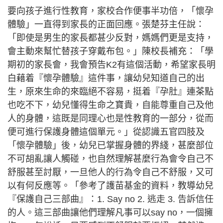
要向孩子進行性教育，家校合作便事半功倍，「懷孕
體驗」一直得到家長的正面回應。張楚芬主任說：
「即使是男生的家長都甚少反對，媽媽們更是支持，
會主動來幫忙替孩子穿戴布包。」陳校長補充：「學
期初的家長會，我會預告K2有這個活動，希望家長明
白藉着『懷孕體驗』這件事，讓幼兒知道自己的出
生，原來生命的來臨絕不容易，挺着『孕肚』連茶點
也吃不下，幼兒懂得生命之寶貴，自能尊重自己及他
人的身體，這既是同理心也是性教育的一部分，從而
便可進行保護身體這個單元。」從認識五官四肢及
「懷孕體驗」後，幼兒已掌握身體的界綫，甚麼部位
不可胡亂讓人觸碰，也自然理解甚麼行為會令自己不
舒服甚至討厭，一旦他人的行為令自己不舒服，又可
以有何反應等。「參考了護苗基金的資料，教導幼兒
『保護自己三部曲』：1. Say no 2. 逃走 3. 告訴信任
的人。這三部曲讓他們理解凡事可以say no，一個擁