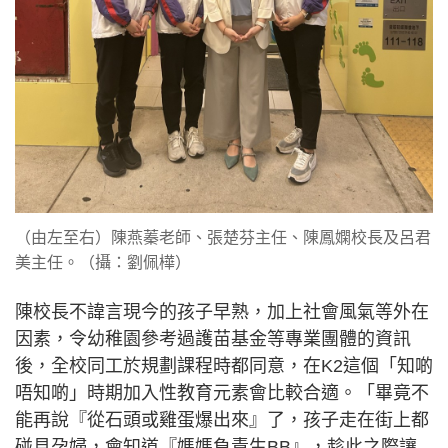
（由左至右）陳燕蓁老師、張楚芬主任、陳鳳嫻校長及呂君
美主任。（攝：劉佩樺）
陳校長不諱言現今的孩子早熟，加上社會風氣等外在
因素，令幼稚園參考過護苗基金等專業團體的資訊
後，全校同工於規劃課程時都同意，在K2這個「知啲
唔知啲」時期加入性教育元素會比較合適。「畢竟不
能再說『從石頭或雞蛋爆出來』了，孩子走在街上都
碰見孕婦，會知道『媽媽負責生BB』，趁此之際讓