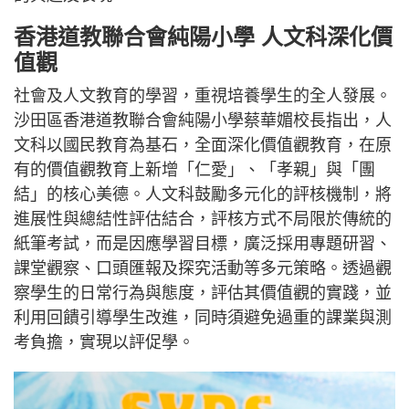
香港道教聯合會純陽小學 人文科深化價
值觀
社會及人文教育的學習，重視培養學生的全人發展。
沙田區香港道教聯合會純陽小學蔡華媚校長指出，人
文科以國民教育為基石，全面深化價值觀教育，在原
有的價值觀教育上新增「仁愛」、「孝親」與「團
結」的核心美德。人文科鼓勵多元化的評核機制，將
進展性與總結性評估結合，評核方式不局限於傳統的
紙筆考試，而是因應學習目標，廣泛採用專題研習、
課堂觀察、口頭匯報及探究活動等多元策略。透過觀
察學生的日常行為與態度，評估其價值觀的實踐，並
利用回饋引導學生改進，同時須避免過重的課業與測
考負擔，實現以評促學。