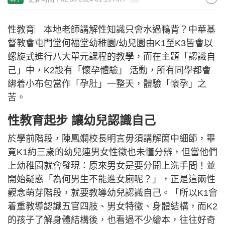
性教育︳本地老師講解性知識只會水過鴨背？中華基
督教會屯門堂何福堂幼稚園/幼兒園由K1至K3皆會以
螺旋式進行八大單元課程的教學，而在主題「認識自
己」中，K2設有「懷孕體驗」 活動，所有同學都會
綁着小布包當作「孕肚」一整天，體驗「懷孕」之
苦。
性教育起步 讓幼兒認識自己
於學前階段，陳鳳嫻校長明言毋須講解箇中細節，畢
竟K1約三歲的幼兒連男女性徵也未懂分辨，但當他們
上幼稚園就會發現：原來男女是要分開上洗手間！並
開始疑惑「為何男生不能進女廁呢？」，正是這兩性
觀念萌芽階段，就要教導幼兒認識自己。「所以K1會
着重教導認識五官四肢、男女特徵、身體結構，而K2
的孩子了解身體結構後，也看過不少繪本，往往好奇