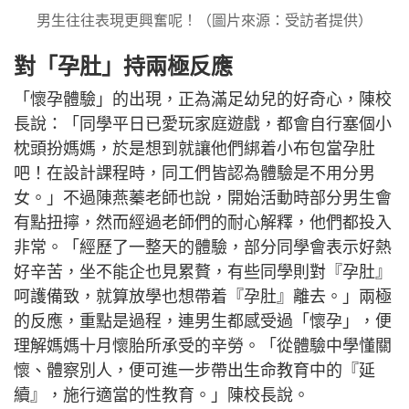
男生往往表現更興奮呢！（圖片來源：受訪者提供）
對「孕肚」持兩極反應
「懷孕體驗」的出現，正為滿足幼兒的好奇心，陳校
長說：「同學平日已愛玩家庭遊戲，都會自行塞個小
枕頭扮媽媽，於是想到就讓他們綁着小布包當孕肚
吧！在設計課程時，同工們皆認為體驗是不用分男
女。」不過陳燕蓁老師也說，開始活動時部分男生會
有點扭擰，然而經過老師們的耐心解釋，他們都投入
非常。「經歷了一整天的體驗，部分同學會表示好熱
好辛苦，坐不能企也見累贅，有些同學則對『孕肚』
呵護備致，就算放學也想帶着『孕肚』離去。」兩極
的反應，重點是過程，連男生都感受過「懷孕」，便
理解媽媽十月懷胎所承受的辛勞。「從體驗中學懂關
懷、體察別人，便可進一步帶出生命教育中的『延
續』，施行適當的性教育。」陳校長說。