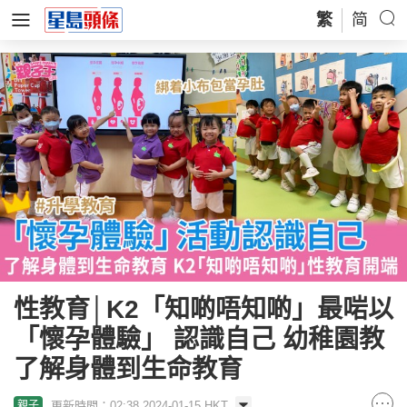
繁
简
性教育│K2「知啲唔知啲」最啱以
「懷孕體驗」 認識自己 幼稚園教
了解身體到生命教育
更新時間：02:38 2024-01-15 HKT
親子