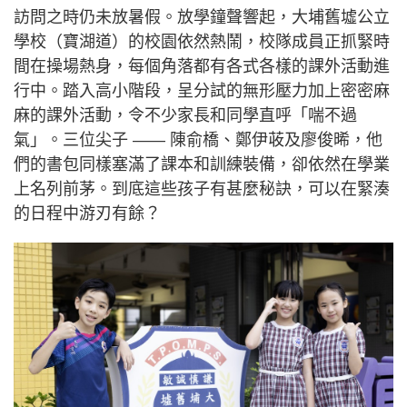
訪問之時仍未放暑假。放學鐘聲響起，大埔舊墟公立
學校（寶湖道）的校園依然熱鬧，校隊成員正抓緊時
間在操場熱身，每個角落都有各式各樣的課外活動進
行中。踏入高小階段，呈分試的無形壓力加上密密麻
麻的課外活動，令不少家長和同學直呼「喘不過
氣」。三位尖子 —— 陳俞橋、鄭伊荍及廖俊晞，他
們的書包同樣塞滿了課本和訓練裝備，卻依然在學業
上名列前茅。到底這些孩子有甚麼秘訣，可以在緊湊
的日程中游刃有餘？