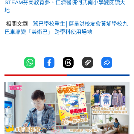
STEAM芬蘭教育夢、仁濟醫院何式南小學變閱讀天
地
相關文章︳
舊巴學校重生│葛量洪校友會黃埔學校九
巴車廂變「美術巴」 跨學科使用場地