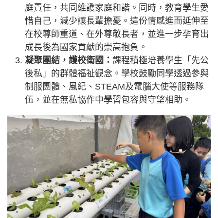
庭責任，共同維護家庭和諧。同時，教育學生愛
惜自己，減少讓長輩擔憂。這份情感進而延伸至
在校尊師重道、在外尊敬長者，並進一步孕育出
成長後為國家貢獻的崇高抱負。
凝聚團結，護校衛國：
課程積極培養學生「先公
後私」的群體福祉觀念。學校鼓勵同學透過參與
制服團體、風紀、STEAM及電腦大使等服務隊
伍，並在無私協作中學習包容與守望相助。