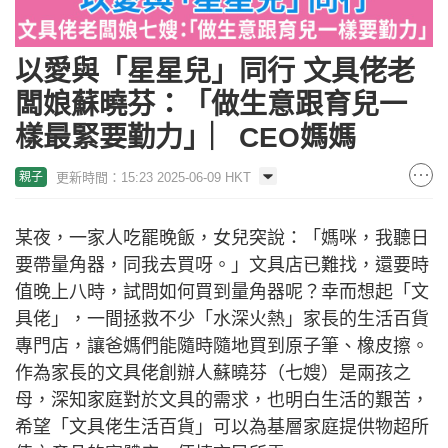
以愛與「星星兒」同行 文具佬老
闆娘蘇曉芬：「做生意跟育兒一
樣最緊要勤力」︳CEO媽媽
更新時間：15:23 2025-06-09 HKT
親子
某夜，一家人吃罷晚飯，女兒突說：「媽咪，我聽日
要帶量角器，同我去買呀。」文具店已難找，還要時
值晚上八時，試問如何買到量角器呢？幸而想起「文
具佬」，一間拯救不少「水深火熱」家長的生活百貨
專門店，讓爸媽們能隨時隨地買到原子筆、橡皮擦。
作為家長的文具佬創辦人蘇曉芬（七嫂）是兩孩之
母，深知家庭對於文具的需求，也明白生活的艱苦，
希望「文具佬生活百貨」可以為基層家庭提供物超所