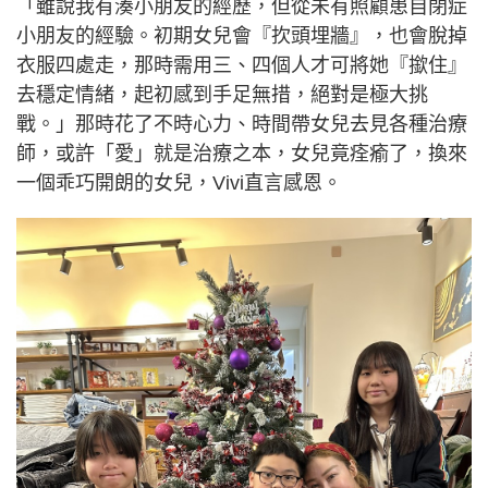
「雖說我有湊小朋友的經歷，但從未有照顧患自閉症
小朋友的經驗。初期女兒會『扻頭埋牆』，也會脫掉
衣服四處走，那時需用三、四個人才可將她『撳住』
去穩定情緒，起初感到手足無措，絕對是極大挑
戰。」那時花了不時心力、時間帶女兒去見各種治療
師，或許「愛」就是治療之本，女兒竟痊瘉了，換來
一個乖巧開朗的女兒，Vivi直言感恩。