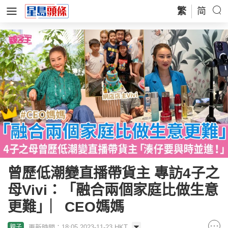
繁
简
曾歷低潮變直播帶貨主 專訪4子之
母Vivi：「融合兩個家庭比做生意
更難」︳CEO媽媽
更新時間：18:05 2023-11-23 HKT
親子