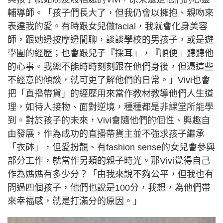
輔導師。「孩子們長大了，但我仍會以擁抱、親吻來
表達我的愛。有時跟女兒做facial，我就會化身美容
師，跟她邊按摩邊閒聊，談談學校的男孩子，或是遊
學團的經歷；也會跟兒子『採耳』，『順便』聽聽他
的心事。我總不能時時刻刻跟在他們身後，但憑這些
不經意的傾談，就可更了解他們的日常。」Vivi也會
把「直播帶貨」的經歷用來當作教材教導他們人生道
理，如待人接物、面對逆境，種種都是非課堂所能學
到。對於孩子的未來，Vivi會隨他們的個性、興趣自
由發展，作為成功的直播帶貨主並不強求孩子繼承
「衣砵」，但愛扮靚、有fashion sense的女兒會參與
部分工作，就當作另類的親子時光。那Vivi覺得自己
作為媽媽有多少分？「由我來說不夠公平，但我也有
問過四個孩子，他們也說是100分，我想，為他們帶
來幸福感，就是打滿分的原因。」