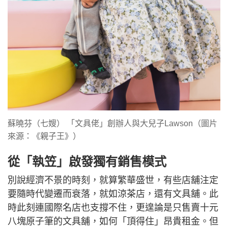
蘇曉芬（七嫂） 「文具佬」創辦人與大兒子Lawson（圖片
來源：《親子王》）
從「執笠」啟發獨有銷售模式
別說經濟不景的時刻，就算繁華盛世，有些店舖注定
要隨時代變遷而衰落，就如涼茶店，還有文具舖。此
時此刻連國際名店也支撐不住，更遑論是只售賣十元
八塊原子筆的文具舖，如何「頂得住」昂貴租金。但