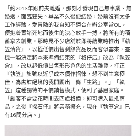
「約2013年跟前夫離婚，那刻才發現自己無事業、無
婚姻，面臨雙失。畢業不久後便結婚，婚前沒有太多
工作經驗，愛冒險的我自知不適合在辦公室當OL，
便抱着置諸死地而後生的決心放手一搏，將所有的積
蓄拿去創業。那時見不少店舖於即將結業時推出『執
笠清貨』，以極低價出售剩餘貨品反而客似雲來，靈
機一觸決定將本來準備結束的『格仔店』改為『執笠
倉』，改以超低價出售形形色色的生活雜貨，打正
『執笠』旗號以近乎成本價作招徠，想不到生意極
佳，為處於絕境的我開闢出一條『生路』。」「執
笠」這種獨特的平價銷售模式，便利了基層家庭。
「顧客不需要花時間去四處格價，即可購入最抵商
品。之後『揼石仔』將業務擴充，現在『執笠倉』已
有16間分店。」