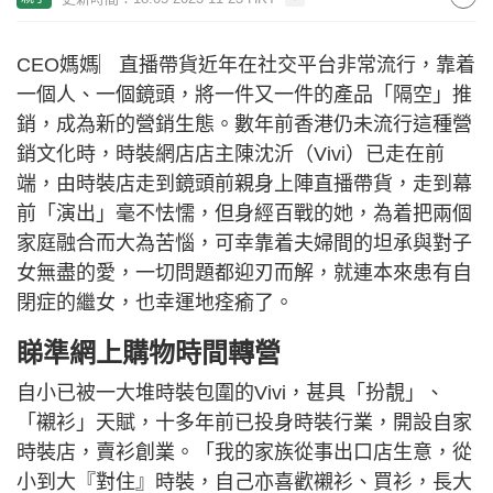
CEO媽媽︳直播帶貨近年在社交平台非常流行，靠着
一個人、一個鏡頭，將一件又一件的產品「隔空」推
銷，成為新的營銷生態。數年前香港仍未流行這種營
銷文化時，時裝網店店主陳沈沂（Vivi）已走在前
端，由時裝店走到鏡頭前親身上陣直播帶貨，走到幕
前「演出」毫不怯懦，但身經百戰的她，為着把兩個
家庭融合而大為苦惱，可幸靠着夫婦間的坦承與對子
女無盡的愛，一切問題都迎刃而解，就連本來患有自
閉症的繼女，也幸運地痊瘉了。
睇準網上購物時間轉營
自小已被一大堆時裝包圍的Vivi，甚具「扮靚」、
「襯衫」天賦，十多年前已投身時裝行業，開設自家
時裝店，賣衫創業。「我的家族從事出口店生意，從
小到大『對住』時裝，自己亦喜歡襯衫、買衫，長大