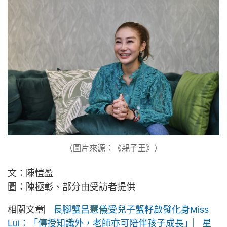
（圖片來源：《親子王》）
文：陳愷盈
圖：陳極彰、部分由受訪者提供
相關文章︳
長腳蟹呂慧儀受兒子蟹籽啟發化身Miss
Lui：「傳授知識外，老師亦可陪伴孩子成長」︳星