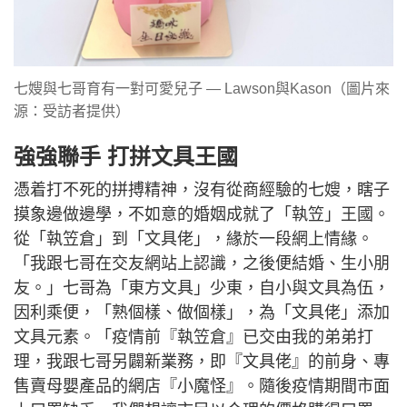
七嫂與七哥育有一對可愛兒子 — Lawson與Kason（圖片來
源：受訪者提供）
強強聯手 打拼文具王國
憑着打不死的拼搏精神，沒有從商經驗的七嫂，瞎子
摸象邊做邊學，不如意的婚姻成就了「執笠」王國。
從「執笠倉」到「文具佬」，緣於一段網上情緣。
「我跟七哥在交友網站上認識，之後便結婚、生小朋
友。」七哥為「東方文具」少東，自小與文具為伍，
因利乘便，「熟個樣、做個樣」，為「文具佬」添加
文具元素。「疫情前『執笠倉』已交由我的弟弟打
理，我跟七哥另闢新業務，即『文具佬』的前身、專
售賣母嬰產品的網店『小魔怪』。隨後疫情期間市面