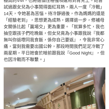
極高的Vivi，也將這個性格強項運用到育兒上。她曾
試過跟女兒為小事鬧得面紅耳熱，兩人一度「冷戰」
14天，令她甚為苦惱。待冷靜過後，作為媽媽的還是
「經驗老到」，思想更為成熟，選擇退一步，修補母
女關係比起「贏場交」更為重要。「就算多忙，我也
抽空跟孩子們吃晚飯，但女兒竟為小事跟我說『我都
無叫你返嚟同我食飯，係你自己要返』，令我非常心
痛，當刻我需要出國公幹，那段時間我們足足冷戰了
兩星期，平日她會於睡前跟我說『Good Night』，但
也因冷戰而不聯繫。」