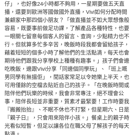
仔」，也好像24小時都不夠用，一星期要做五天直
播，還要到歐洲等國做國外直播，Vivi如何分配時間
兼顧家中那四個小朋友？「做直播並不如大眾想像般
容易，既要事前做足功課，了解產品各種特性，也要
一眼關七留意每個客人的留言、查詢，少點精力也不
行。但就算多忙多辛苦，晚飯時段我都會留給孩子，
藉着短短的個多小時了解他們的生活點滴，每天也會
期待他們跟我分享學校上種種有趣事。」孩子們會邊
吃晚飯，邊跟Vivi分享「同邊個同學玩」、「班上嘅
男同學有無搵佢」，閒話家常足以令她樂上半天，也
可用僅餘的空檔去貼近自己的孩子。「在晚飯時間或
陪伴他們玩樂的時候，我會非常專注，絕不理會公
事，陪伴長短並非重要，質素才最緊要！工作時要我
『搬搬抬抬』、不眠不休也不打緊，但星期六、日是
『親子日』，只會用來陪伴小孩。」餐桌上的親子時
光看似短暫，但足以讓各位在職父母了解孩子的每天
點滴。