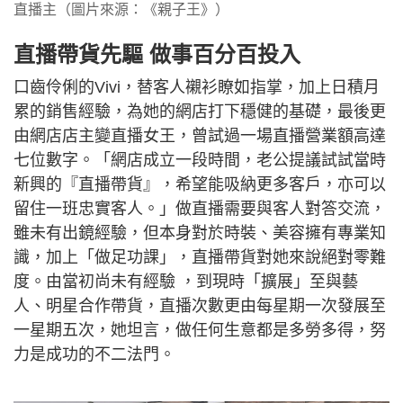
直播主（圖片來源：《親子王》）
直播帶貨先驅 做事百分百投入
口齒伶俐的Vivi，替客人襯衫瞭如指掌，加上日積月
累的銷售經驗，為她的網店打下穩健的基礎，最後更
由網店店主變直播女王，曾試過一場直播營業額高達
七位數字。「網店成立一段時間，老公提議試試當時
新興的『直播帶貨』，希望能吸納更多客戶，亦可以
留住一班忠實客人。」做直播需要與客人對答交流，
雖未有出鏡經驗，但本身對於時裝、美容擁有專業知
識，加上「做足功課」，直播帶貨對她來說絕對零難
度。由當初尚未有經驗 ，到現時「擴展」至與藝
人、明星合作帶貨，直播次數更由每星期一次發展至
一星期五次，她坦言，做任何生意都是多勞多得，努
力是成功的不二法門。