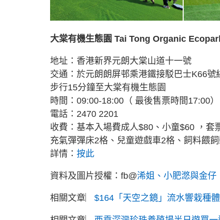
大棠有機生態園 Tai Tong Organic Ecopar
地址：香港新界元朗大棠山道十一號
交通：於元朗朗屏邨乘港鐵接駁巴士K66
步行15分鐘至大棠有機生態園
時間：09:00-18:00（ 最後售票時間17:00）
電話：2470 2201
收費：基本入場費成人$80、小童$60 ，
充氣彈彈床2格、兒童遊戲車2格、飼料餵飼動物
詳情：
按此
資料及圖片授權：fb@
浠姐、小肥滺與金仔
相關文章︳
$164「天空之鏡」流水響栽種
相關文章︳
西貢深灣珍珠養殖場半日遊買一送