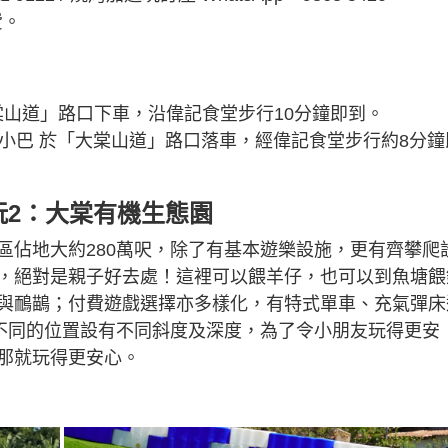
費。
大棠山道」路口下車，沿偉記食堂步行10分鐘即到。
線小巴 於「大棠山道」路口落車，經偉記食堂步行約8分鐘
必玩2：大棠有機生態園
區佔地大約280萬呎，除了有基本遊樂設施，更有齊攀爬
，絕對是親子好去處！這裡可以餵羊仔，也可以到魚塘餵
與鴯鶓；付費遊戲選擇亦多樣化，有特式單車、充氣彈床
，不同的位置設有不同斜度及深度，為了令小朋友玩得更安
那就玩得更安心。