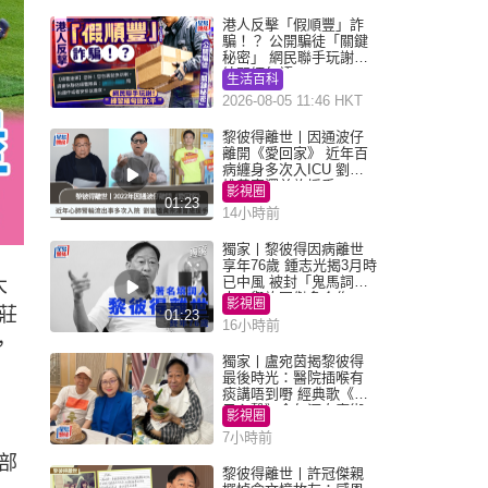
港人反擊「假順豐」詐
騙！？ 公開騙徒「關鍵
秘密」 網民聯手玩謝：
練習緬甸語
生活百科
2026-08-05 11:46 HKT
黎彼得離世丨因通波仔
離開《愛回家》 近年百
病纏身多次入ICU 劉鑾
雄黃宗澤曾施援手
影視圈
01:23
14小時前
獨家丨黎彼得因病離世
享年76歲 鍾志光揭3月時
已中風 被封「鬼馬詞
大
人」與許冠傑多合作
影視圈
莊
01:23
16小時前
，
獨家丨盧宛茵揭黎彼得
最後時光：醫院插喉有
痰講唔到嘢 經典歌《浪
子心聲》金句源自廟街
影視圈
睇相佬
7小時前
部
黎彼得離世丨許冠傑親