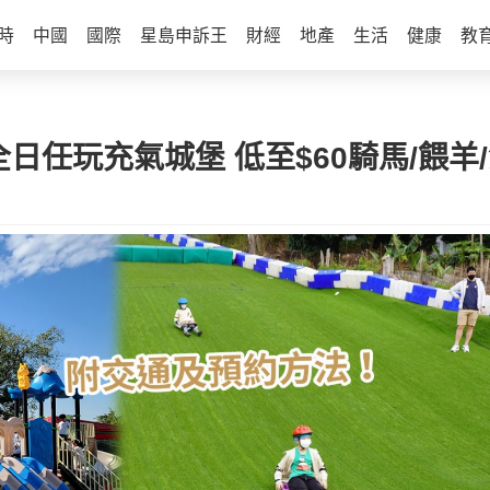
時
中國
國際
星島申訴王
財經
地產
生活
健康
教
日任玩充氣城堡 低至$60騎馬/餵羊