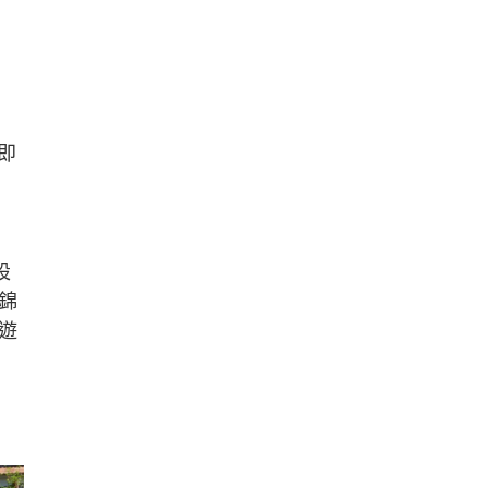
即
設
錦
遊