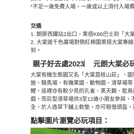
*不足一歲免費入場，一歲或以上須付入場
交通
1. 朗屏西鐵站2出口，乘搭K66巴士到「
2. 大棠道千色廣場對側紅棉圍乘搭大棠專
到。
親子好去處2023︳ 元朗大棠
大棠有機生態園又名「大棠荔枝山莊」，園
施、騎馬場、有機果園、動物園、滑草場等
鯉，這裡亦有較少見的孔雀、黑天鵝、鴕鳥
戲，而巨型滑草場供3至12歲小朋友參與
全，於人造草下舖上軟墊，亦可租借頭盔，
點擊圖片瀏覽必玩項目：