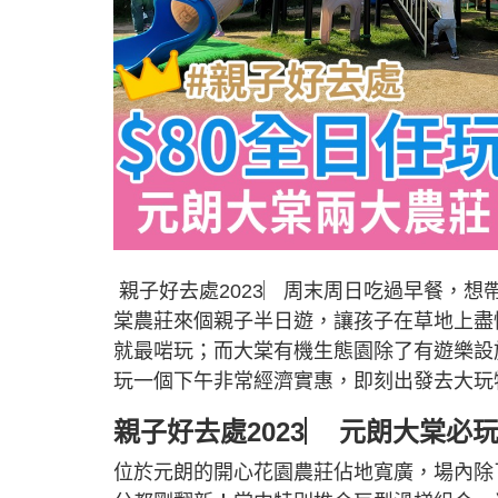
親子好去處2023︳周末周日吃過早餐，
棠農莊來個親子半日遊，讓孩子在草地上盡
就最啱玩；而大棠有機生態園除了有遊樂設
玩一個下午非常經濟實惠，即刻出發去大玩
親子好去處2023︳ 元朗大棠必
位於元朗的開心花園農莊佔地寬廣，場內除