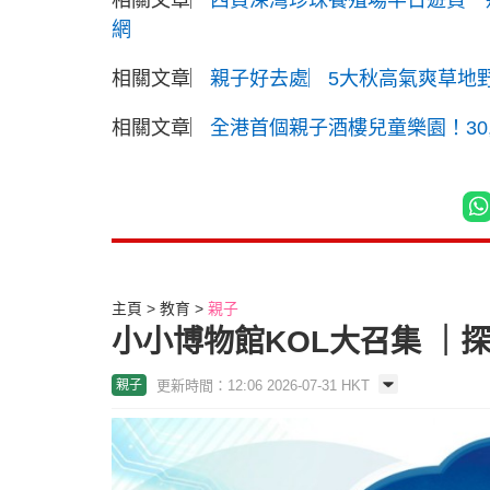
網
相關文章︳
親子好去處︳5大秋高氣爽草地野
相關文章︳
全港首個親子酒樓兒童樂園！30,
主頁
教育
親子
小小博物館KOL大召集 ｜
更新時間：12:06 2026-07-31 HKT
親子