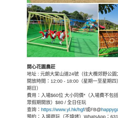
開心花園農莊
地址 : 元朗大棠山道24號（往大欖郊野公
開放時間：12:00 - 18:00（星期一至星期四）、
期日）
費用：入場$60位 大小同價*（入場費不
眾假期開放）$80 / 全日任玩
查詢：
https://www.yl.hk/hgf
/或FB@
happyg
預約：入埸遊玩（不燒烤）WhatsApp：6311 9