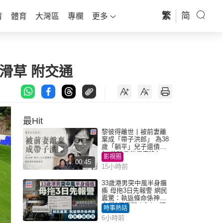
繁
简
育
體育
大灣區
專欄
更多
/滑草 附交通
最Hit
黎彼得離世丨被前妻離
棄成「帶子洪郎」 為38
歲「躺平」兒子還債多
年 曾盼尋伴侶度晚年
影視圈
00:45
15小時前
33歲港男突中風半身癱
瘓 母拖3日先報警 網民
震驚：執返條命係神蹟
自爆2個惡習｜Juicy叮
時事熱話
6小時前