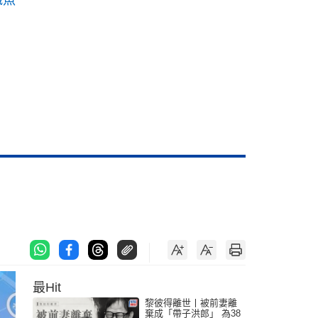
最Hit
黎彼得離世丨被前妻離
棄成「帶子洪郎」 為38