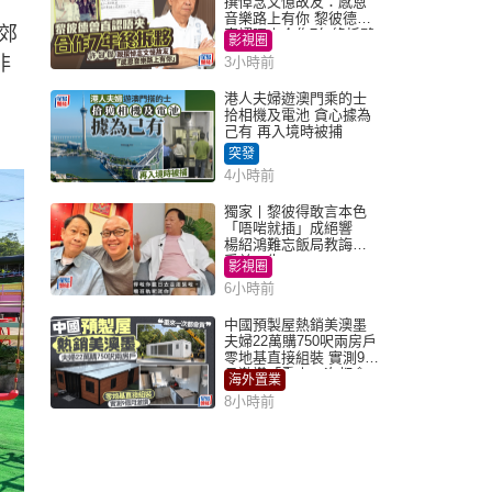
撰悼念文憶故友：感恩
音樂路上有你 黎彼德曾
郊
直認唔夾合作7年終拆夥
影視圈
非
3小時前
港人夫婦遊澳門乘的士
拾相機及電池 貪心據為
己有 再入境時被捕
突發
4小時前
獨家丨黎彼得敢言本色
「唔啱就插」成絕響
楊紹鴻難忘飯局教誨：
受益一生
影視圈
6小時前
中國預製屋熱銷美澳墨
夫婦22萬購750呎兩房戶
零地基直接組裝 實測9個
月激讚「重來一次都會
海外置業
買」
8小時前