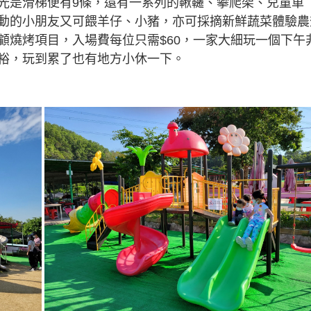
光是滑梯便有9條，還有一系列的鞦韆、攀爬架、兒童車
動的小朋友又可餵羊仔、小豬，亦可採摘新鮮蔬菜體驗農
顧燒烤項目，入場費每位只需$60，一家大細玩一個下午
裕，玩到累了也有地方小休一下。