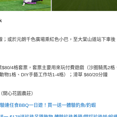
k
號線；或於元朗千色廣場乘紅色小巴，至大棠山道站下車後
套票$80/4格套票，套票主要用來玩付費遊戲（沙圈騎馬2格
1格、DIY手藝工作坊1-4格）；滑草 $60/20分鐘
（開心花園農莊）
體驗連任食BBQ一日遊！買一送一體驗釣魚/釣蝦
一 $178送珍珠吊墜飾物 體驗珍珠養殖/開採珍珠蚌/編