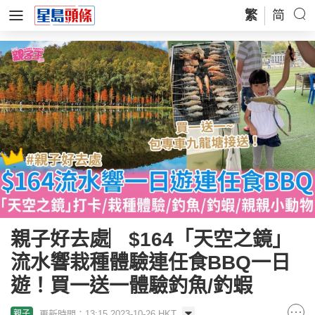
繁
简
親子好去處︳$164「天空之鏡」
流水響栽種體驗連任食BBQ一日
遊！買一送一體驗釣魚/釣蝦
更新時間：13:15 2023-10-26 HKT
親子