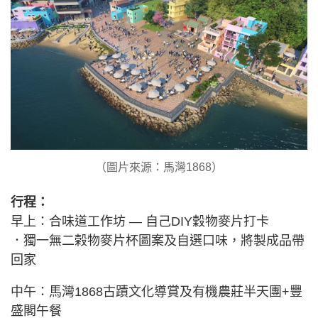
（圖片來源：馬灣1868）
行程：
早上：合味道工作坊 — 自己DIY穀物麥片打卡
．獨一無二榖物麥片杯圖案及自選口味，將製成品帶
回家
中午：馬灣1868古蹟文化導賞及有機農莊半天團+豐
盛閣午餐