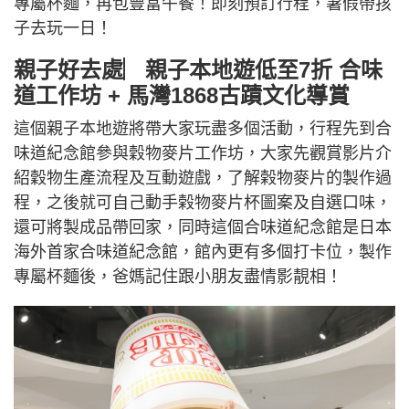
專屬杯麵，再包豐富午餐！即刻預訂行程，暑假帶孩
子去玩一日！
親子好去處︳親子本地遊低至7折 合味
道工作坊 + 馬灣1868古蹟文化導賞
這個親子本地遊將帶大家玩盡多個活動，行程先到合
味道紀念館參與穀物麥片工作坊，大家先觀賞影片介
紹穀物生產流程及互動遊戲，了解榖物麥片的製作過
程，之後就可自己動手榖物麥片杯圖案及自選口味，
還可將製成品帶回家，同時這個合味道紀念館是日本
海外首家合味道紀念館，館內更有多個打卡位，製作
專屬杯麵後，爸媽記住跟小朋友盡情影靚相！