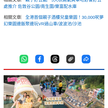
相關文章︳
親子好去處︳5大秋高氣爽草地野餐好去
處推介 佐敦谷公園/南生圍/樂富配水庫
相關文章︳
全港首個親子酒樓兒童樂園！30,000呎夢
幻樂園邊飯聚邊玩VR過山車/波波池/沙池