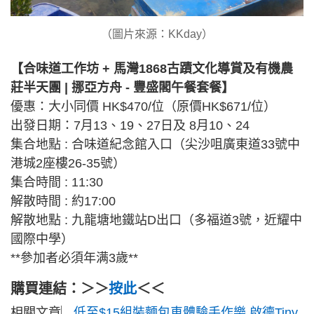
（圖片來源：KKday）
【合味道工作坊 + 馬灣1868古蹟文化導賞及有機農
莊半天團 | 挪亞方舟 - 豐盛閣午餐套餐】
優惠：大小同價 HK$470/位（原價HK$671/位）
出發日期：7月13、19、27日及 8月10、24
集合地點 : 合味道紀念館入口（尖沙咀廣東道33號中
港城2座樓26-35號）
集合時間 : 11:30
解散時間 : 約17:00
解散地點 : 九龍塘地鐵站D出口（多福道3號，近耀中
國際中學）
**參加者必須年满3歲**
購買連結：＞＞
按此
＜＜
相關文章︳
低至$15組裝麵包車體驗手作樂 啟德Tiny