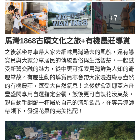
+7
馬灣1868古蹟文化之旅+有機農莊導賞
之後就坐專車帶大家去細味馬灣過去的風貌，還有導
賞員與大家分享居民的傳統習俗與生活智慧，一起感
受新舊交融的魅力，從中更可探索馬灣鮮為人知的奇
趣掌故。有趣生動的導賞員亦會帶大家漫遊綠意盎然
的有機農莊，感受大自然氣息！之後就會到挪亞方舟
豐盛閣享用自選指定套餐，飯後更可自製花漾菓茶，
親自動手調配一杯屬於自己的清新飲品，在專業導師
帶領下，發掘花果的完美搭配！