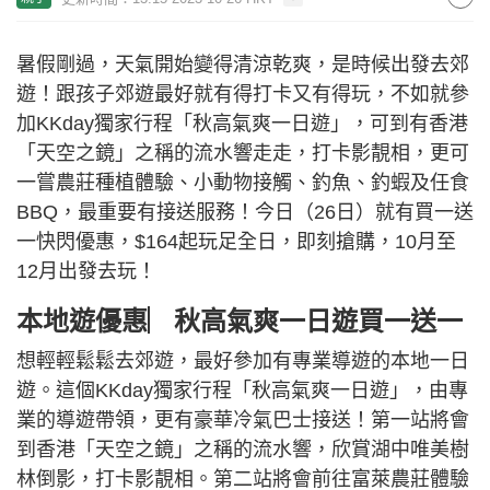
暑假剛過，天氣開始變得清涼乾爽，是時候出發去郊
遊！跟孩子郊遊最好就有得打卡又有得玩，不如就參
加KKday獨家行程「秋高氣爽一日遊」，可到有香港
「天空之鏡」之稱的流水響走走，打卡影靚相，更可
一嘗農莊種植體驗、小動物接觸、釣魚、釣蝦及任食
BBQ，最重要有接送服務！今日（26日）就有買一送
一快閃優惠，$164起玩足全日，即刻搶購，10月至
12月出發去玩！
本地遊優惠︳秋高氣爽一日遊買一送一
想輕輕鬆鬆去郊遊，最好參加有專業導遊的本地一日
遊。這個KKday獨家行程「秋高氣爽一日遊」，由專
業的導遊帶領，更有豪華冷氣巴士接送！第一站將會
到香港「天空之鏡」之稱的流水響，欣賞湖中唯美樹
林倒影，打卡影靚相。第二站將會前往富萊農莊體驗