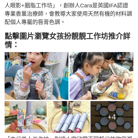
人眼影+胭脂工作坊」，創辦人Cara是英國IFA認證
專業香薰治療師，會教導大家使用天然有機的材料調
配個人專屬的唇膏色調。
點擊圖片瀏覽女孩扮靚靚工作坊推介詳
情：
+4