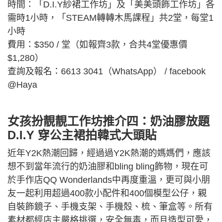
時間：「D.I.Y紗裙工作坊」及「美美頭飾工作坊」各
需時1小時，「STEAM轉轉木馬課程」共2堂，每堂1
小時
費用：$350 / 堂（如報齊3款，合共4堂優惠價
$1,280）
查詢及報名：6613 3041（WhatsApp） / facebook
@Haya
女孩扮靚靚工作坊推介四：奶油膠放題
D.I.Y 穿公主裙拍韓式大頭貼
近年Y2K熱潮回歸，經過過Y2K熱潮的媽媽們，應該
想不到當年流行的奶油膠和bling bling飾物，現在可
於手作店QQ Wonderlands中再度重溫，更可與小朋
友一起利用超過400款小配件和400個模型公仔，親
自裝飾鏡子、手機支架、手機殼、梳、筆盒等。所有
素材都經店主嚴格挑選，安全無毒，而且造型可愛，