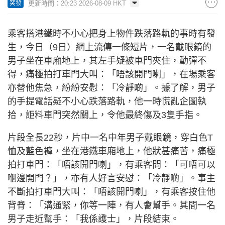
更新時間：20:23 2026-08-09 HKT
突發
乘客搭港鐵時不小心把身上物件跌落路軌的事時有發
生，今日（9日）網上流傳一條短片，一名戴眼鏡的
男子坐在車廂地上，其左手疑被車門夾住，動彈不
得，痛極拍打車門大叫：「唔該開門喇」，在場乘客
亦替他焦急，紛紛安慰：「冷靜啲」。據了解，男子
的手提電話疑不小心跌落路軌，他一時慌亂企圖執
拾，詎料車門突然關上，令他最終傷及3隻手指。
片段全長22秒，片中一名中年男子戴眼鏡，穿白色T
恤及藍色褲，坐在港鐵車廂地上，他狀甚痛苦，痛極
拍打車門：「唔該開門喇」，有乘客問：「可唔可以
嗰邊開門？」，亦有人好言安慰：「冷靜啲」。事主
不斷拍打車門大叫：「唔該開門喇」，有乘客按住他
背脊：「溝通緊，你等一陣，有人會幫手。其間一名
男子走近幫手：「我係護士」，片段結束。