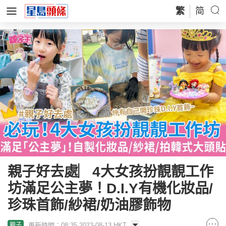
繁
简
親子好去處︳4大女孩扮靚靚工作
坊滿足公主夢！D.I.Y有機化妝品/
珍珠首飾/紗裙/奶油膠飾物
更新時間：08:35 2023-08-13 HKT
親子