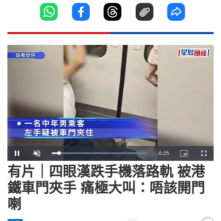
Remaining
-
0:23
Loaded
:
Pause
Unmute
Picture-
Fullscr
100.00%
in-
Picture
有片｜四眼漢跌手機落路軌 被港
Time
鐵車門夾手 痛極大叫：唔該開門
喇