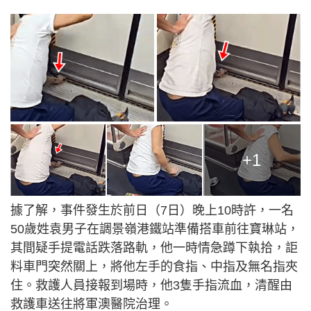
+1
據了解，事件發生於前日（7日）晚上10時許，一名
50歲姓袁男子在調景嶺港鐵站準備搭車前往寶琳站，
其間疑手提電話跌落路軌，他一時情急蹲下執拾，詎
料車門突然關上，將他左手的食指、中指及無名指夾
住。救護人員接報到場時，他3隻手指流血，清醒由
救護車送往將軍澳醫院治理。