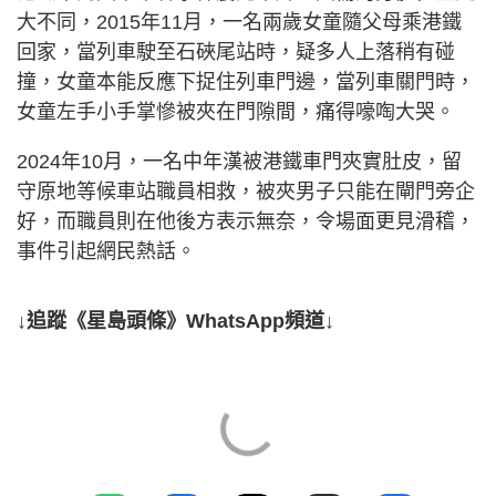
大不同，2015年11月，一名兩歲女童隨父母乘港鐵
回家，當列車駛至石硤尾站時，疑多人上落稍有碰
撞，女童本能反應下捉住列車門邊，當列車關門時，
女童左手小手掌慘被夾在門隙間，痛得嚎啕大哭。
2024年10月，一名中年漢被港鐵車門夾實肚皮，留
守原地等候車站職員相救，被夾男子只能在閘門旁企
好，而職員則在他後方表示無奈，令場面更見滑稽，
事件引起網民熱話。
↓追蹤《星島頭條》WhatsApp頻道↓