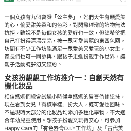
十個女孩有九個會發「公主夢」，她們天生有顆愛美
的心，偏愛甜美柔和的色彩，對閃爍璀璨的飾物無法
抗拒。雖說不是每個女孩的愛好也一致，但總希望把
自己打扮得漂漂亮亮，被一眾可愛美麗的東西包圍。
坊間有不少工作坊能滿足一眾愛美又愛玩的小女生，
家長們也可一同參與，跟孩子走進扮靚手作世界，讓
親子活動既夢幻又繽紛。
女孩扮靚靚工作坊推介一：自創天然有
機化妝品
相信媽媽們總會試過小時候拿媽媽的唇膏偷偷塗抹，
現在看到女兒「有樣學樣」扮大人，既可愛也回味。
不過現時大部分的化妝品均添加多種化學物，不大適
合年幼兒童使用。想孩子扮靚又玩得安心，可參加
Happy Cara的「有色唇膏D.I.Y工作坊」及「古代美