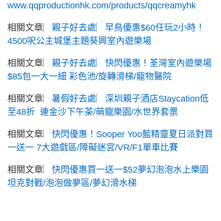
www.qqproductionhk.com/products/qqcreamyhk
相關文章︳
親子好去處︳早鳥優惠$60任玩2小時！
4500呎公主城堡主題葵興室內遊樂場
相關文章︳
親子好去處︳快閃優惠！荃灣室內遊樂場
$85包一大一細 彩色池/旋轉滑梯/寵物醫院
相關文章︳
暑假好去處︳深圳親子酒店Staycation低
至48折 連金沙下午茶/萌寵樂園/水世界套票
相關文章︳
快閃優惠！Sooper Yoo藍精靈夏日派對買
一送一 7大遊戲區/障礙迷宮/VR/F1單車比賽
相關文章︳
快閃優惠買一送一$52夢幻泡泡水上樂園
坦克對戰/泡泡做夢區/夢幻滑水梯