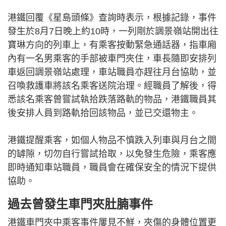
港鐵回覆《星島頭條》查詢時表示，根據記錄，事件
發生於8月7日晚上約10時，一列剛於調景嶺站開出往
寶琳方向的列車上，有乘客按動緊急通話器，指車廂
內有一名男乘客的手部被車門夾住，車長隨即安排列
車返回調景嶺站處理，車站職員亦趕往月台協助，並
召喚救護車將該名乘客送院治理。經職員了解後，得
悉該名乘客曾嘗試執拾跌落路軌的物品，港鐵職員其
後安排人員到路軌拾回該物品，並已交還物主。
港鐵提醒乘客，如個人物品不慎跌入列車與月台之間
的罅隙，切勿自行嘗試拾取，以免發生危險，乘客應
即時通知車站職員，職員會在確保安全的情況下提供
協助。
過去曾發生車門夾肚腩事件
港鐵車門夾中乘客事件屢見不鮮，夾傷的身體位置更