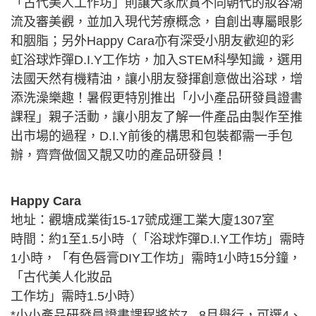
「古代美人工作坊」則讓大家欣賞不同朝代的妝容潮
流及審美觀，並加入現代芳療概念，自創出專屬眼影
和胭脂；另外Happy Cara亦有深受小朋友歡迎的彩
虹浴球炸彈D.I.Y工作坊，加入STEM科學知識，選用
法國天然有機精油，讓小朋友發揮創意做出浴球，增
添洗澡樂趣！暑假更特別推出「小小產品研發員證書
課程」親子活動，讓小朋友了解一件產品由製作至推
出市場的過程，D.I.Y前後的構思和包裝都需一手包
辦，齊齊做個又靚又叻的產品研發員！
Happy Cara
地址：觀塘成業街15-17號成運工業大廈1307室
時間：約1至1.5小時（「浴球炸彈D.I.Y工作坊」需時
1小時，「有色唇膏DIY工作坊」需時1小時15分鐘，
「古代美人化妝品
工作坊」需時1.5小時）
*小小產品研發員證書課程將於7 - 8月舉行，可選4、