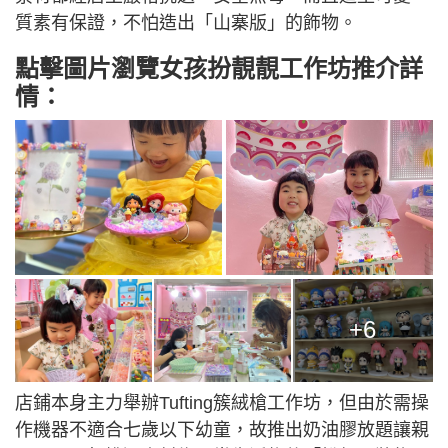
質素有保證，不怕造出「山寨版」的飾物。
點擊圖片瀏覽女孩扮靚靚工作坊推介詳
情：
+6
店鋪本身主力舉辦Tufting簇絨槍工作坊，但由於需操
作機器不適合七歲以下幼童，故推出奶油膠放題讓親