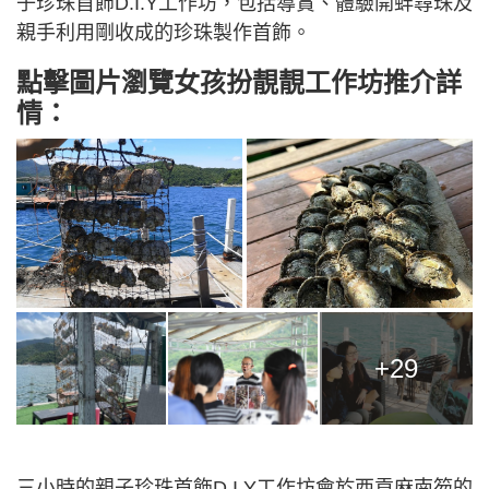
子珍珠首飾D.I.Y工作坊，包括導賞、體驗開蚌尋珠及
親手利用剛收成的珍珠製作首飾。
點擊圖片瀏覽女孩扮靚靚工作坊推介詳
情：
+29
三小時的親子珍珠首飾D.I.Y工作坊會於西貢麻南笏的