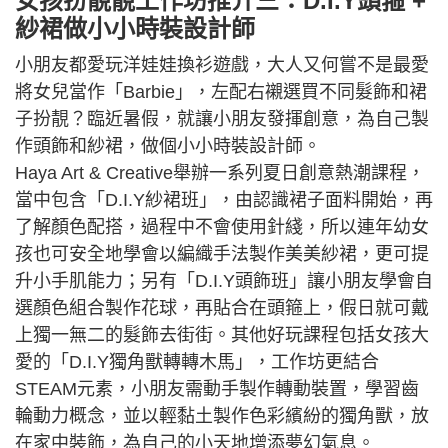
女孩扮靚靚工作坊推介三：D.I.Y頭箍 +
紗裙做小小時裝設計師
小朋友都愛玩洋娃娃換衫遊戲，大人又何嘗不是最愛
將女兒當作「Barbie」，左配右襯選買不同髮飾和裙
子扮靚？臨近暑假，就讓小朋友發揮創意，為自己製
作頭飾和紗裙，做個小小時裝設計師。
Haya Art & Creative舉辦一系列夏日創意熱潮課程，
當中包含「D.I.Y紗裙班」，由認識裙子面料開始，再
了解顏色配搭，過程中不會使用針綫，所以連年幼女
孩也可安全地學會以編織手法製作美美紗裙，更可提
升小手肌能力；另有「D.I.Y頭飾班」讓小朋友學會自
選顏色組合製作花球，再貼合在頭箍上，假日就可戴
上獨一無二的髮飾去街街。其他好玩課程包括女孩大
愛的「D.I.Y獨角獸轉轉木馬」，工作坊更結合
STEAM元素，小朋友需動手製作轉動裝置，學習齒
輪動力概念，並以輕黏土製作色彩繽紛的獨角獸，放
在家中裝飾，為自己的小天地增添夢幻氣息。