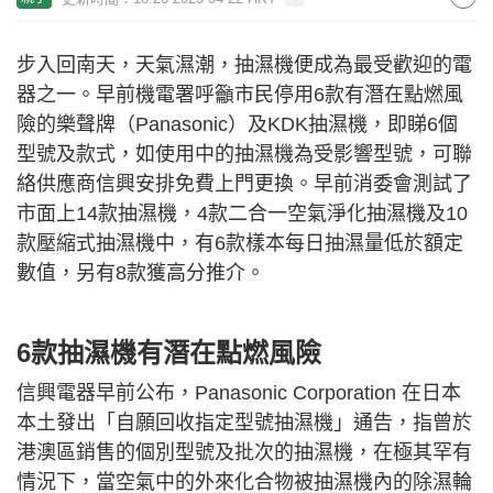
步入回南天，天氣濕潮，抽濕機便成為最受歡迎的電
器之一。早前機電署呼籲市民停用6款有潛在點燃風
險的樂聲牌（Panasonic）及KDK抽濕機，即睇6個
型號及款式，如使用中的抽濕機為受影響型號，可聯
絡供應商信興安排免費上門更換。早前消委會測試了
市面上14款抽濕機，4款二合一空氣淨化抽濕機及10
款壓縮式抽濕機中，有6款樣本每日抽濕量低於額定
數值，另有8款獲高分推介。
6款抽濕機有潛在點燃風險
信興電器早前公布，Panasonic Corporation 在日本
本土發出「自願回收指定型號抽濕機」通告，指曾於
港澳區銷售的個別型號及批次的抽濕機，在極其罕有
情況下，當空氣中的外來化合物被抽濕機內的除濕輪