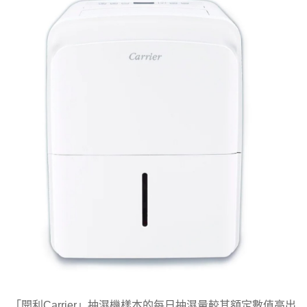
「開利Carrier」抽濕機樣本的每日抽濕量較其額定數值高出