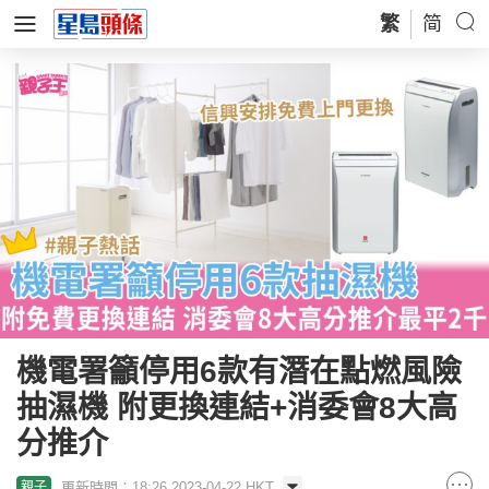
繁
简
機電署籲停用6款有潛在點燃風險
抽濕機 附更換連結+消委會8大高
分推介
更新時間：18:26 2023-04-22 HKT
親子