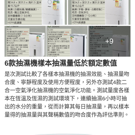
+9
6款抽濕機樣本抽濕量低於額定數值
是次測試比較了各樣本抽濕機的抽濕效能、抽濕量吻
合度、寧靜程度及使用方便程度，另外亦測試4款二
合一空氣淨化抽濕機的空氣淨化功能。測試量度各樣
本在恆溫及恆濕的測試環境下，連續抽濕6小時可抽
出的水分的重量，從而計算其每日抽濕量，再以樣本
量得的抽濕量與其聲稱數值的吻合度作為評估準則。