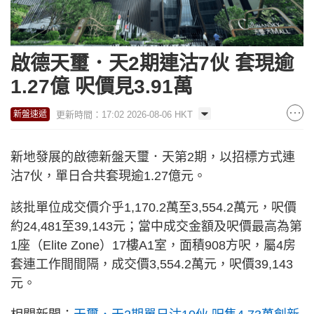
啟德天璽．天2期連沽7伙 套現逾
1.27億 呎價見3.91萬
更新時間：17:02 2026-08-06 HKT
新盤速遞
新地發展的啟德新盤天璽．天第2期，以招標方式連
沽7伙，單日合共套現逾1.27億元。
該批單位成交價介乎1,170.2萬至3,554.2萬元，呎價
約24,481至39,143元；當中成交金額及呎價最高為第
1座（Elite Zone）17樓A1室，面積908方呎，屬4房
套連工作間間隔，成交價3,554.2萬元，呎價39,143
元。