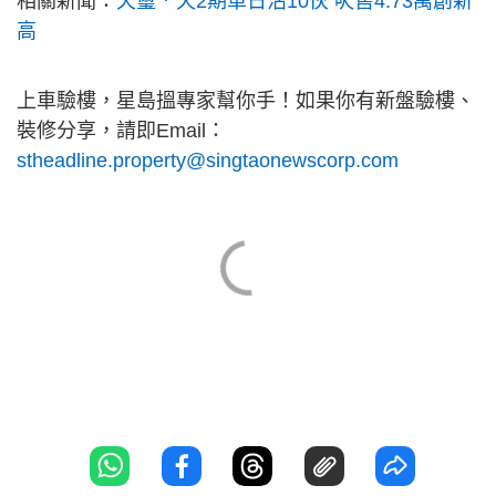
相關新聞：
天璽．天2期單日沽10伙 呎售4.73萬創新
高
上車驗樓，星島搵專家幫你手！如果你有新盤驗樓、
裝修分享，請即Email：
stheadline.property@singtaonewscorp.com