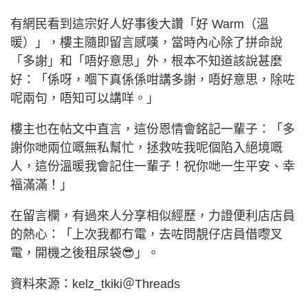
有網民看到這宗好人好事後大讚「好 Warm（溫
暖）」，樓主隨即留言感嘆，當時內心除了拼命說
「多謝」和「唔好意思」外，根本不知道該說甚麼
好：「係呀，嗰下真係係咁講多謝，唔好意思，除咗
呢兩句，唔知可以講咩。」
樓主也在帖文中直言，這份恩情會銘記一輩子：「多
謝你哋兩位嘅無私幫忙，拯救咗我呢個陷入絕境嘅
人，這份溫暖我會記住一輩子！祝你哋一生平安、幸
福滿滿！」
在留言欄，有過來人分享相似經歷，力證便利店店員
的熱心：「上次我都冇電，去咗問靚仔店員借嚟叉
電，開機之後租尿袋😎」。
資料來源：kelz_tkiki＠Threads