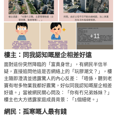
+11
樓主：同我認知嘅屋企相差好遠
面對這份突然降臨的「富貴身世」，有網民半信半
疑，直接追問他這是否網絡上的「玩膠潮文？」，樓
主隨即澄清並透露驚人的內心反差：「唔係，聽到老
竇有咁多物業我都好震驚，好似同我認知嘅屋企相差
好遠。」當被網民關心問及：「你有冇兄弟姊妹？」
樓主也大方透露家庭成員背景：「1個細佬。」
網民：孤寒嘅人最有錢