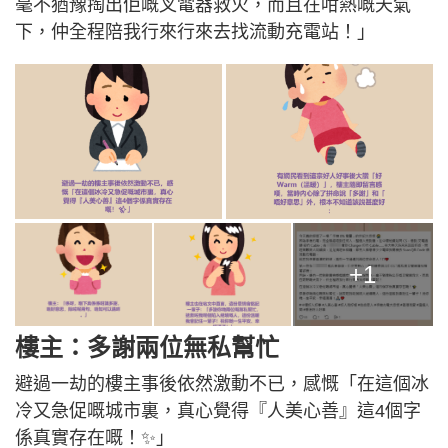
毫不猶豫掏出佢嘅叉電器救火，而且在咁熱嘅天氣
下，仲全程陪我行來行來去找流動充電站！」
+1
樓主：多謝兩位無私幫忙
避過一劫的樓主事後依然激動不已，感慨「在這個冰
冷又急促嘅城市裏，真心覺得『人美心善』這4個字
係真實存在嘅！✨」