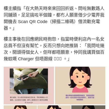
樓主續指「在大熱天時來來回回折返、問咗無數路人
同舖頭，足足搞咗半個鐘，都冇人願意借少少電畀我
開機去 Scan QR Code（掃描二維碼）借流動充電
器。」
樓主事後在回應網民時抱怨，指當時便利店內一名女
店員不但沒有幫忙，反而只想向她推銷：「我問咗幾
次，開頭得個女人，佢咩都唔願意，仲同我講買個百
幾蚊嘅 Charger 但唔跟線 🤦🏻‍♀️ 。」