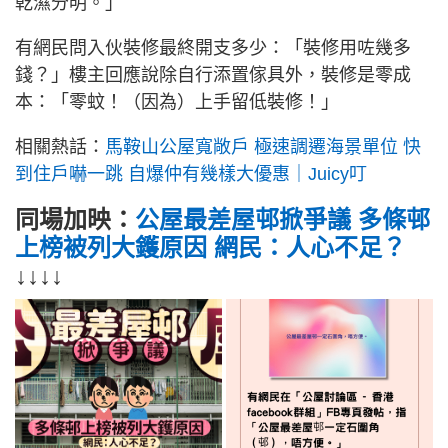
乾濕分明。」
有網民問入伙裝修最終開支多少：「裝修用咗幾多
錢？」樓主回應說除自行添置傢具外，裝修是零成
本：「零蚊！（因為）上手留低裝修！」
相關熱話：
馬鞍山公屋寬敞戶 極速調遷海景單位 快
到住戶嚇一跳 自爆仲有幾樣大優惠｜Juicy叮
同場加映：
公屋最差屋邨掀爭議 多條邨
上榜被列大鑊原因 網民：人心不足？
↓↓↓↓