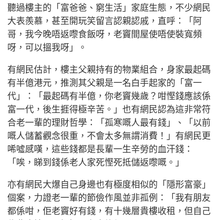
聽過樓主的「富爸爸、窮生活」家庭生態，不少網民
大表羨慕，甚至開玩笑留言認親認戚，直呼：「阿
哥，我今晚唔返嚟食飯呀，老竇間屋使唔使裝寬頻
呀，可以搵我呀」。
有網民估計，樓主父親持有的物業組合，身家最起碼
有半億港元，推測其父親是一名白手起家的「富一
代」：「最起碼有半億，你老竇幾歲？咁慳錢應該係
富一代，後生捱得極辛苦。」也有網民認為這非常符
合老一輩的理財哲學：「孤寒嘅人最有錢」、「以前
嘅人儲蓄觀念很重，不會太多無謂消費！」有網民更
唏噓感嘆，這些錢都是長輩一生辛勞的血汗錢：
「唉，睇到錢係老人家死慳死抵儲返嚟嘅。」
亦有網民大爆自己身邊也有極度相似的「隱形富豪」
個案，力證老一輩的節儉作風並非孤例：「我有朋友
都係咁，佢老竇好有錢，有十幾層貴樓收租，但自己