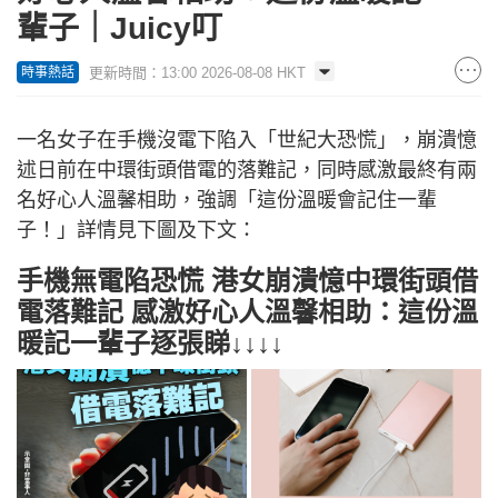
輩子｜Juicy叮
更新時間：13:00 2026-08-08 HKT
時事熱話
一名女子在手機沒電下陷入「世紀大恐慌」，崩潰憶
述日前在中環街頭借電的落難記，同時感激最終有兩
名好心人溫馨相助，強調「這份溫暖會記住一輩
子！」詳情見下圖及下文：
手機無電陷恐慌 港女崩潰憶中環街頭借
電落難記 感激好心人溫馨相助：這份溫
暖記一輩子逐張睇↓↓↓↓