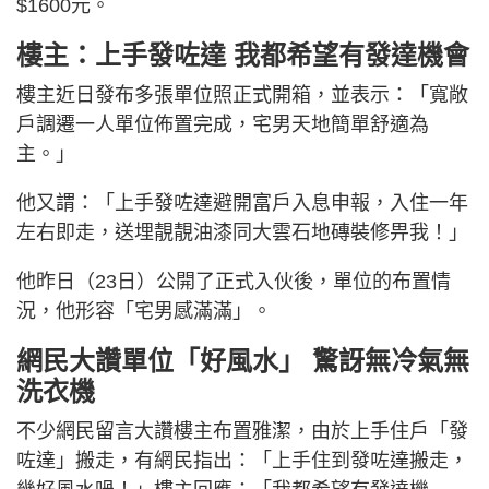
$1600元。
樓主：上手發咗達 我都希望有發達機會
樓主近日發布多張單位照正式開箱，並表示：「寬敞
戶調遷一人單位佈置完成，宅男天地簡單舒適為
主。」
他又謂：「上手發咗達避開富戶入息申報，入住一年
左右即走，送埋靚靚油漆同大雲石地磚裝修畀我！」
他昨日（23日）公開了正式入伙後，單位的布置情
況，他形容「宅男感滿滿」。
網民大讚單位「好風水」 驚訝無冷氣無
洗衣機
不少網民留言大讚樓主布置雅潔，由於上手住戶「發
咗達」搬走，有網民指出：「上手住到發咗達搬走，