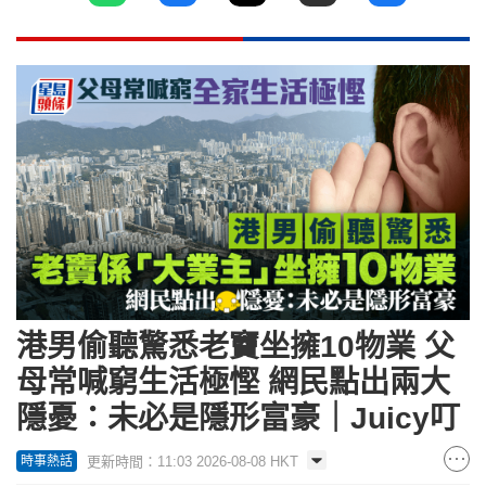
港男偷聽驚悉老竇坐擁10物業 父
母常喊窮生活極慳 網民點出兩大
隱憂：未必是隱形富豪｜Juicy叮
更新時間：11:03 2026-08-08 HKT
時事熱話