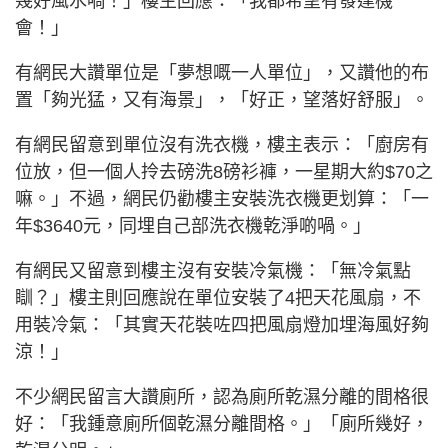
幾好風水喎！」樓主回應：「我都希望有發達機
會！」
有網民大讚單位是「夢想嘅一人單位」，又讚他的布
置「夠光猛，又有海景」，「好正，望落好舒服」。
有網民留意到單位沒有洗衣機，樓主表示：「廚房有
位放，但一個人拎去磅洗8磅衫褲，一星期大約$70之
嘛。」不過，網民仍勸樓主安裝洗衣機更划算：「一
年$3640元，同埋自己部洗衣機乾淨啲喎。」
有網民又留意到樓主沒有安裝冷氣機：「無冷氣點
瞓？」樓主則回應說在單位安裝了4把天花風扇，不
用裝冷氣：「其實天花裝咗四把風扇燈加埋海風好夠
涼！」
不少網民留言大讚廁所，認為廁所乾濕分離的間格很
好：「我鍾意廁所個乾濕分離間格。」「廁所幾好，