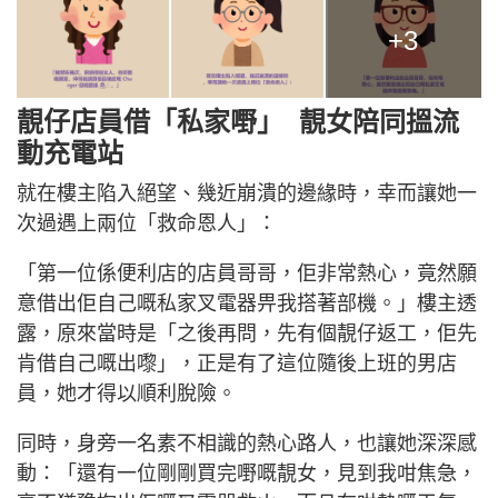
+3
靚仔店員借「私家嘢」 靚女陪同搵流
動充電站
就在樓主陷入絕望、幾近崩潰的邊緣時，幸而讓她一
次過遇上兩位「救命恩人」：
「第一位係便利店的店員哥哥，佢非常熱心，竟然願
意借出佢自己嘅私家叉電器畀我搭著部機。」樓主透
露，原來當時是「之後再問，先有個靚仔返工，佢先
肯借自己嘅出嚟」，正是有了這位隨後上班的男店
員，她才得以順利脫險。
同時，身旁一名素不相識的熱心路人，也讓她深深感
動：「還有一位剛剛買完嘢嘅靚女，見到我咁焦急，