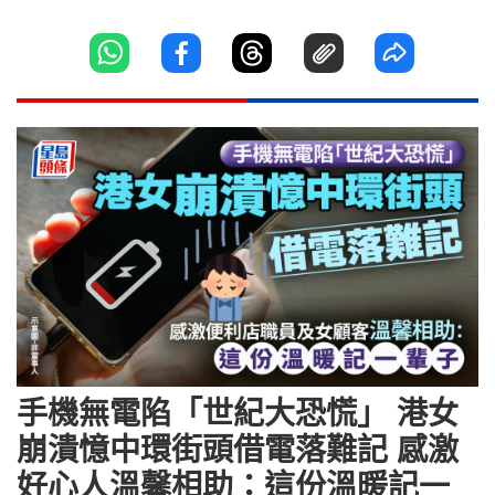
手機無電陷「世紀大恐慌」 港女
崩潰憶中環街頭借電落難記 感激
好心人溫馨相助：這份溫暖記一