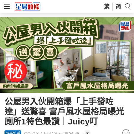
繁
简
公屋男入伙開箱爆「上手發咗
達」送驚喜 富戶風水屋格局曝光
廁所1特色最讚｜Juicy叮
更新時間：16:47 2025-06-24 HKT
時事熱話