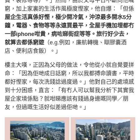
費、裝修等等）。」然而，由於父母平日不斷向他喊
窮，加上家裏的生活作風極度慳家，他自爆：「但係
屋企生活真係好慳，極少開冷氣，沖涼最多開水5分
鐘，電器、食物等等永遠買最平，全屋手機加埋都冇
一部iphone咁貴，病咗睇街症等等。旅行好少去，
就算去都係窮遊
（e.g.例如，廉航轉機、瞓膠囊酒
店、便利店食飯）。」
樓主大嘆，正因為父母的做法，令他從小就自覺要拼
命：「因為佢哋成日話窮，所以我都搏命讀書，平時
都好慳家，每次洗錢諗過度過。」他對自己的處境感
到十分困惑，直言：「有冇人可以幫我分析下其實我
屋企家境係點？就咁睇應該有錢過身邊嘅同學／朋
友，但過嘅生活好似差過佢哋。」