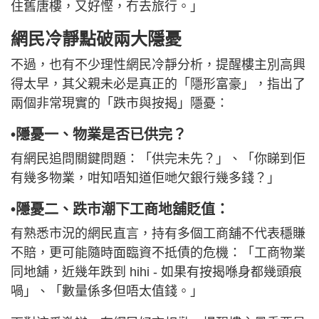
住舊唐樓，又好慳，冇去旅行。」
網民冷靜點破兩大隱憂
不過，也有不少理性網民冷靜分析，提醒樓主別高興
得太早，其父親未必是真正的「隱形富豪」，指出了
兩個非常現實的「跌市與按揭」隱憂：
•隱憂一、物業是否已供完？
有網民追問關鍵問題：「供完未先？」、「你睇到佢
有幾多物業，咁知唔知道佢哋欠銀行幾多錢？」
•隱憂二、跌市潮下工商地舖貶值：
有熟悉市況的網民直言，持有多個工商舖不代表穩賺
不賠，更可能隨時面臨資不抵債的危機：「工商物業
同地舖，近幾年跌到 hihi - 如果有按揭喺身都幾頭痕
喎」、「數量係多但唔太值錢。」