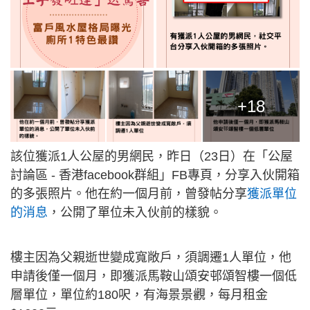
+18
該位獲派1人公屋的男網民，昨日（23日）在「公屋
討論區 - 香港facebook群組」FB專頁，分享入伙開箱
的多張照片。他在約一個月前，曾發帖分享
獲派單位
的消息
，公開了單位未入伙前的樣貌。
樓主因為父親逝世變成寬敞戶，須調遷1人單位，他
申請後僅一個月，即獲派馬鞍山頌安邨頌智樓一個低
層單位，單位約180呎，有海景景觀，每月租金