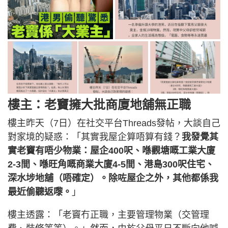
樓主：老竇擁大批商廈地舖無正職
樓主昨天（7日）在社交平台Threads發帖，大談自己
對家境的疑惑：「其實我屋企算唔算有錢？
我發覺其
實老竇有唔少物業：屋企400呎、喺觀塘嘅工業大廈
2-3間、喺旺角嘅商業大廈4-5間、港島300呎住宅、
深水埗地舖（唔確定）。除咗屋企之外，其他都係我
最近偷聽返嚟。
」
樓主透露：「老竇冇正職，主要管理物業（交管理