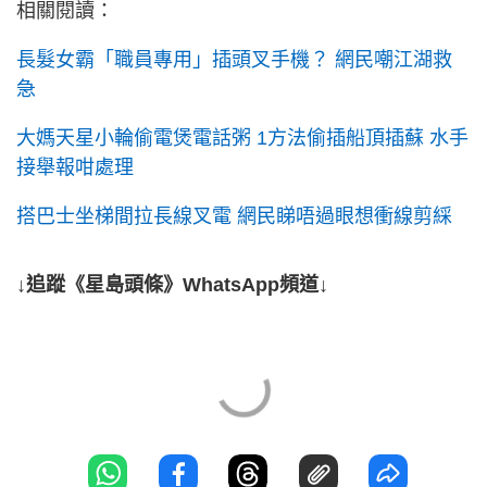
相關閱讀：
長髮女霸「職員專用」插頭叉手機？ 網民嘲江湖救
急
大媽天星小輪偷電煲電話粥 1方法偷插船頂插蘇 水手
接舉報咁處理
搭巴士坐梯間拉長線叉電 網民睇唔過眼想衝線剪綵
↓追蹤《星島頭條》WhatsApp頻道↓