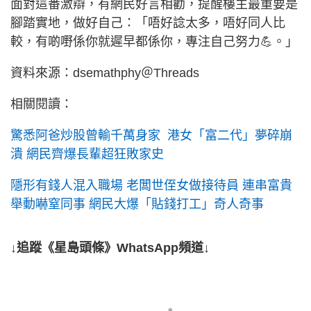
面對這番激辯，有網民好言相勸，提醒樓主最重要是
腳踏實地，做好自己：「唔好諗太多，唔好同人比
較，有啲嘢係你就遲早都係你，專注自己努力💪。」
資料來源：dsemathphy＠Threads
相關閱讀：
驚悉阿爸炒股曾輸千萬身家 港女「富二代」夢碎崩
潰 網民齊爆長輩超狂敗家史
隱形有錢人混入職場 老闆世侄女做接待員 連串富貴
舉動嚇窒同事 網民大爆「貼錢打工」奇人奇事
↓追蹤《星島頭條》WhatsApp頻道↓