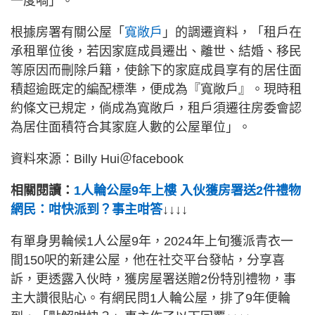
一度喎」。
根據房署有關公屋「
寬敞戶
」的調遷資料，「租戶在
承租單位後，若因家庭成員遷出、離世、結婚、移民
等原因而刪除戶籍，使餘下的家庭成員享有的居住面
積超逾既定的編配標準，便成為『寬敞戶』。現時租
約條文已規定，倘成為寬敞戶，租戶須遷往房委會認
為居住面積符合其家庭人數的公屋單位」。
資料來源：Billy Hui＠facebook
相關閱讀：
1人輪公屋9年上樓 入伙獲房署送2件禮物
網民：咁快派到？事主咁答
↓↓↓↓
有單身男輪候1人公屋9年，2024年上旬獲派青衣一
間150呎的新建公屋，他在社交平台發帖，分享喜
訴，更透露入伙時，獲房屋署送贈2份特別禮物，事
主大讚很貼心。有網民問1人輪公屋，排了9年便輪