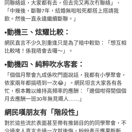
同聯絡返，大家都有去，但去完又再次冇聯絡」、
「中幾後，斷聯7年，結婚無啦啦死都搭上搭請我
飲。然後一直永遠繼續斷聯。」
•動機三、炫耀比較：
網民直言不少久別重逢只是為了暗中較勁：「想互相
比較啫！係我唔會去囉～」。
•動機四、純粹吹水客套：
「個個月聚會九成係吹門面說話，我都有小學聚會，
依家兩年都搞唔到一次😂」。網民坦言大家各有各
忙，根本難以維持高頻率的應酬：「邊個咁得閒個個
月去應酬一班30年無見嘅人……」
網民嘆朋友有「階段性」
對於這些流於表面甚至帶有推銷目的的同學聚會，不
少過來人直言去過一次就後悔，紛紛表示應果斷斬