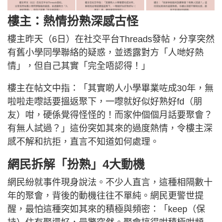
樓主：熱情扮熟深感古怪
樓主昨天（6日）在社交平台Threads發帖，分享突然
有舊小學同學聯絡的疑惑，並透露對方「人哋好熱
情」，但自己其實「完全唔認得！」
樓主在帖文中指：「其實啲人小學畢業咗成30年，無
啦啦走嚟話要搵返聚下，一嚟就好似好熟好fd（朋
友）咁，硬係覺得怪怪的！而家仲個個月話要聚會？
有無人試過？」這份突如其來的過度熱情，令樓主深
感不解和抗拒，直言不知道如何處理。
網民拆解「扮熟」4大動機
網民紛就事件現身說法。不少人直言，這種相隔數十
年的聚會，背後的動機往往不單純。網民更警世提
醒，最怕這種突如其來的積極與頻密：「keep（保