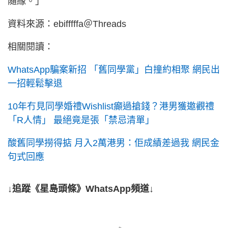
隨緣。」
資料來源：ebifffffa＠Threads
相關閱讀：
WhatsApp騙案新招 「舊同學黨」白撞約相聚 網民出
一招輕鬆擊退
10年冇見同學婚禮Wishlist癲過搶錢？港男獲邀觀禮
「R人情」 最絕竟是張「禁忌清單」
酸舊同學撈得掂 月入2萬港男：佢成績差過我 網民金
句式回應
↓追蹤《星島頭條》WhatsApp頻道↓