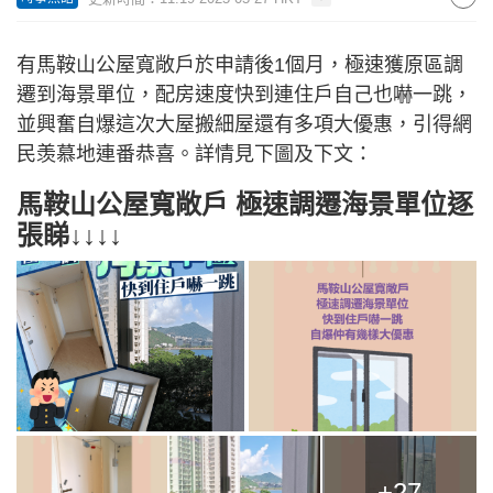
有馬鞍山公屋寬敞戶於申請後1個月，極速獲原區調
遷到海景單位，配房速度快到連住戶自己也嚇一跳，
並興奮自爆這次大屋搬細屋還有多項大優惠，引得網
民羡慕地連番恭喜。詳情見下圖及下文：
馬鞍山公屋寬敞戶 極速調遷海景單位逐
張睇↓↓↓↓
+27