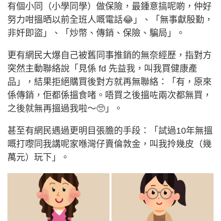
有個小同（小學同學）做保險，最鍾意搞呢啲，仲好
努力咁搵晒以前全班人嘅電話😂」、「無事獻殷勤，
非奸即盜」、「炒幣、傳銷、保險、騙局」。
更有網民大爆自己被舊同事推銷的無奈經歷，指對方
突然主動聯絡說「見係 fd 先益我，叫我買健康產
品」，結果拒絕購買後對方就再無聯絡：「有，原來
係傳銷，佢都係搵食啫。唔買之後搵咗兩次都無買，
之後就無再搵過我啦～🥺」。
甚至有網民遇過更明目張膽的手段：「試過10年無搵
嘅打嚟同我講呢家喺灣仔賣倫敦金，叫我拎幾皮（幾
萬元）玩下」。