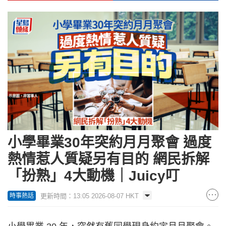
小學畢業30年突約月月聚會 過度
熱情惹人質疑另有目的 網民拆解
「扮熟」4大動機｜Juicy叮
更新時間：13:05 2026-08-07 HKT
時事熱話