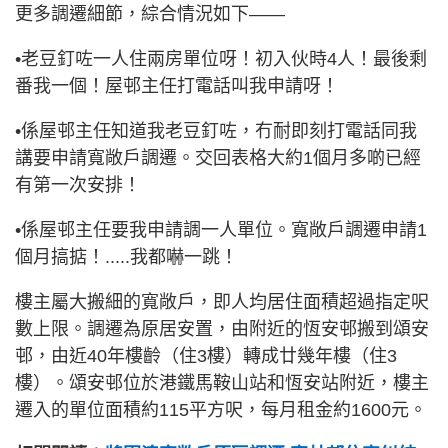
更多調遷細節，綜合情況如下——
•老豆釘咗一人住兩房單位呀！初入伙時4人！最後剩
番我一個！屋邨主任打電話叫我申請呀！
•係屋邨主任知道我老豆釘咗，冇耐即刻打電話同我
講要申請寬敞戶調遷。交回表格大約1個月多啲已經
有第一次安排！
•係屋邨主任要我申請調一人單位。寬敞戶調遷申請1
個月搞掂！.....我都嚇一跳！
樓主屬大搬細的寬敞戶，即人均居住面積超過指定呎
數上限。調遷為原居安置，由附近的恆安邨搬到頌安
邨，由近40年樓齡（住3樓）轉成廿幾年樓（住3
樓）。頌安邨位於港鐵馬鞍山站和恆安站附近，樓主
遷入的單位面積約115平方呎，每月租金約1600元。