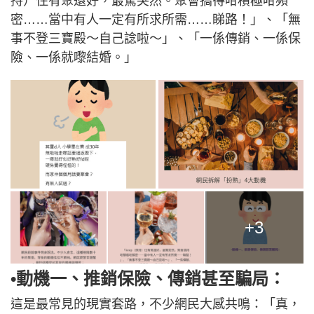
持）住有聚還好，最驚突然。聚會搞得咁積極咁頻
密……當中有人一定有所求所需……睇路！」、「無
事不登三寶殿～自己諗啦～」、「一係傳銷、一係保
險、一係就嚟結婚。」
+3
•動機一、推銷保險、傳銷甚至騙局：
這是最常見的現實套路，不少網民大感共鳴：「真，