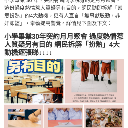
小學畢業 30 年，突然有舊同學現身約定月月聚會。
這份過度熱情惹人質疑另有目的，網民隨即拆解「蓄
意扮熟」的4大動機，更有人直言「無事獻殷勤，非
奸即盜」，奉勸提高警覺。詳情見下圖及下文：
小學畢業30年突約月月聚會 過度熱情惹
人質疑另有目的 網民拆解「扮熟」4大
動機逐張睇↓↓↓↓