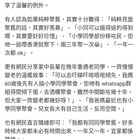
享了溫馨的例外。
有人認為如果純粹聚舊，其實十分難得：「純粹見面
聚舊的話，其實好羨慕」、「小同可以搵得返約得到
嘅，其實要好好珍惜」、「小學同學部份移咗民，佢
哋一返嚟香港就聚下，兩三年聚一次😁」、「一年一
次都 ok」。
更有網民分享家中長輩在晚年重遇老同學、一齊慢慢
變老的溫暖故事：「可以去吓睇吓啱唔啱傾先，我媽
60歲後先有人搞小學同學聚會，佢哋有 whatsapp群
組得閒傾下偈，去酒樓聚會，雖然中間斷咗幾十年，
但大家一齊變老都幾好呀！」、「我爸媽最近也有小
學同學聚會。兒女長大有自己生活，反而空閒。」
也有網民直言隨緣即可：「我都有同同學聚舊。好多
時候大家都未必有時間出來。一年又一年。宜家都係