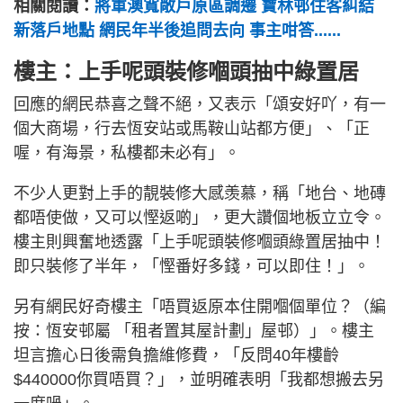
相關閱讀：
將軍澳寬敞戶原區調遷 寶林邨住客糾結
新落戶地點 網民年半後追問去向 事主咁答......
樓主：上手呢頭裝修嗰頭抽中綠置居
回應的網民恭喜之聲不絕，又表示「頌安好吖，有一
個大商場，行去恆安站或馬鞍山站都方便」、「正
喔，有海景，私樓都未必有」。
不少人更對上手的靚裝修大感羡慕，稱「地台、地磚
都唔使做，又可以慳返啲」，更大讚個地板立立令。
樓主則興奮地透露「上手呢頭裝修嗰頭綠置居抽中！
即只裝修了半年，「慳番好多錢，可以即住！」。
另有網民好奇樓主「唔買返原本住開嗰個單位？（編
按：恆安邨屬 「租者置其屋計劃」屋邨）」。樓主
坦言擔心日後需負擔維修費，「反問40年樓齡
$440000你買唔買？」，並明確表明「我都想搬去另