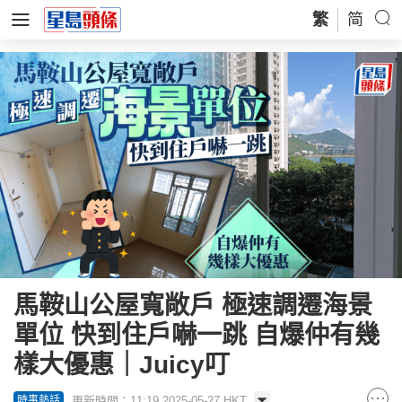
繁
简
馬鞍山公屋寬敞戶 極速調遷海景
單位 快到住戶嚇一跳 自爆仲有幾
樣大優惠｜Juicy叮
更新時間：11:19 2025-05-27 HKT
時事熱話