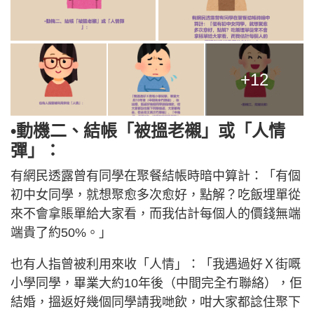
+12
•動機二、結帳「被搵老襯」或「人情
彈」：
有網民透露曾有同學在聚餐結帳時暗中算計：「有個
初中女同學，就想聚愈多次愈好，點解？吃飯埋單從
來不會拿賬單給大家看，而我估計每個人的價錢無端
端貴了約50%。」
也有人指曾被利用來收「人情」：「我遇過好Ｘ街嘅
小學同學，畢業大約10年後（中間完全冇聯絡），佢
結婚，搵返好幾個同學請我哋飲，咁大家都諗住聚下