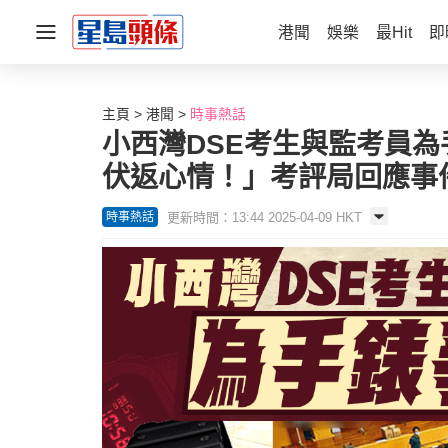
港聞
娛樂
最Hit
即
主頁
港聞
時事熱話
小西灣DSE考生與監考員
伏返心情！」考評局回應事件｜
更新時間：13:44 2025-04-09 HKT
時事熱話