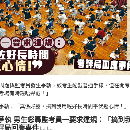
錶問題與監考員發生爭執，該考生配戴普通手錶，但在開考
考場有時鐘唔畀戴！」
爭執：「真係好嬲，搞到我用咗好長時間平伏返心情！」
爭執 男生怒轟監考員一要求違規：「搞到
局回應事件↓↓↓↓