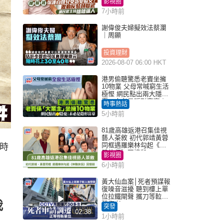
影視圈
7小時前
謝偉俊夫婦擬效法蔡瀾
｜周顯
投資理財
2026-08-07 06:00 HKT
港男偷聽驚悉老竇坐擁
10物業 父母常喊窮生活
極慳 網民點出兩大隱
憂：未必是隱形富豪｜
時事熱話
Juicy叮
5小時前
81歲高雄返港召集佳視
藝人茶敘 初代郭靖黃蓉
同框遇羅樂林勾起《神
時
鵰俠侶》回憶殺
影視圈
6小時前
黃大仙血案│死者預謀報
復噪音滋擾 聽到樓上單
位拉鐵閘聲 攜刀等𨋢伏
我
擊傷者
突發
02:38
1小時前