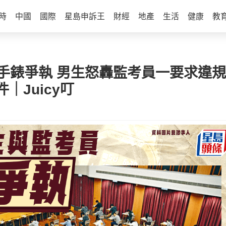
時
中國
國際
星島申訴王
財經
地產
生活
健康
教
為手錶爭執 男生怒轟監考員一要求違
Juicy叮