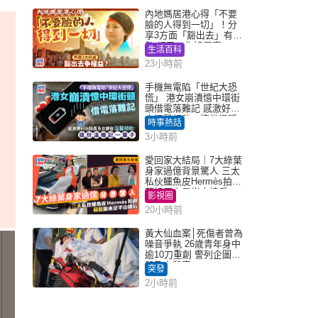
內地媽居港心得「不要
臉的人得到一切」！分
享3方面「豁出去」有著
數 網民：你好厲害
生活百科
23小時前
手機無電陷「世紀大恐
慌」 港女崩潰憶中環街
頭借電落難記 感激好心
人溫馨相助：這份溫暖
時事熱話
記一輩子｜Juicy叮
3小時前
愛回家大結局｜7大綠葉
身家過億背景驚人 三太
私伙鱷魚皮Hermès拍劇
蘇姐原來是半山樓后
影視圈
20小時前
黃大仙血案│死傷者曾為
噪音爭執 26歲青年身中
逾10刀重創 警列企圖謀
殺及自殺案
突發
2小時前