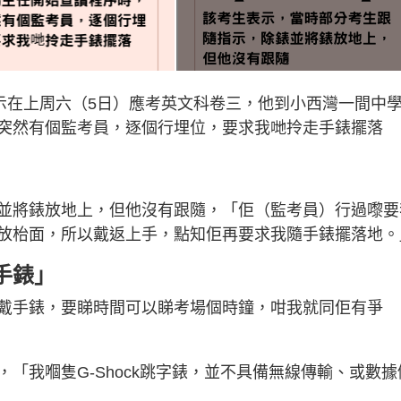
，表示在上周六（5日）應考英文科卷三，他到小西灣一間中
突然有個監考員，逐個行埋位，要求我哋拎走手錶擺落
並將錶放地上，但他沒有跟隨，「佢（監考員）行過嚟要
放枱面，所以戴返上手，點知佢再要求我隨手錶擺落地。
手錶」
戴手錶，要睇時間可以睇考場個時鐘，咁我就同佢有爭
「我嗰隻G-Shock跳字錶，並不具備無線傳輸、或數據