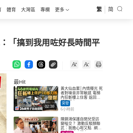
繁
简
育
體育
大灣區
專欄
更多
規：「搞到我用咗好長時間平
最Hit
黃大仙血案│內情曝光 死
者對噪音非常敏感 電梯
內狂斬樓上住客 返回住
所墮樓亡
突發
02:38
6小時前
陳錦鴻保護自閉兒受訪
變嗌交？ 激動反駁顏聯
武：我擔心咁又點 網民
批主持咄咄逼人