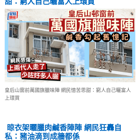
甜：窮人自己曬富人上環買
皇后山窗前萬國旗臘味陣 網民憶苦思甜：窮人自己曬富人
上環買
晾衣架曬臘肉鹹香陣陣 網民狂轟自
私：豬油滴到成牆都係