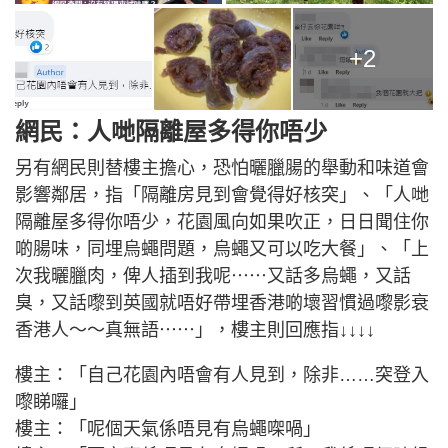
+2
網民：人哋隔離屋多得你唔少
另有網民則替樓主擔心，恐怕曬臘腸的舉動和味道會
影響鄰居，指「隔離房見到會覺得好核突」、「人哋
隔離屋多得你唔少，花園風向如果吹正，日日聞住你
啲腸味，同埋烏蠅問題，烏蠅又可以吃大餐」、「上
次我曬臘肉，俾人插到我呢⋯⋯又話多烏蠅，又話
臭，又話嚟到英國就唔好帶埋香港啲壞習慣過嚟影衰
香港人～～真無語⋯⋯」，樓主則回應指↓↓↓↓
樓主：「自己花園內唔會有人見到，除非……突登入
嚟睇囉」
樓主：「呢個天氣係唔見有烏蠅㗎喎」