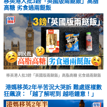
移英港人批3鎊「英國版兩餸飯」高脂
高糖 劣食過兩餸飯
移英港人批3鎊「英國版兩餸飯」高脂高糖 劣食過兩餸飯
港媽移英2年半苦況大哭訴 難處逐樣數
狂飆淚：「越了解呢到 越唔鍾意！」