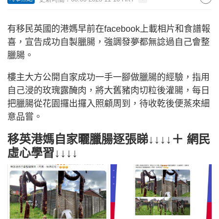
有移民英國的港媽早前在facebook上載相片和食譜報
喜，宣告成功自製臘腸，強調發夢都無諗過自己會整
臘腸。
樓主大方公開自家成功一手一腳做臘腸的經驗，指用
自己浸的玫瑰露醃肉，將大舊豬肉切粒後灌腸，每日
把臘腸從花園攞出攞入照顧周到，待收乾後便蒸來細
意品嘗。
移英港媽自家曬臘腸逐張睇↓↓↓↓＋ 網民
虛心學習↓↓↓↓