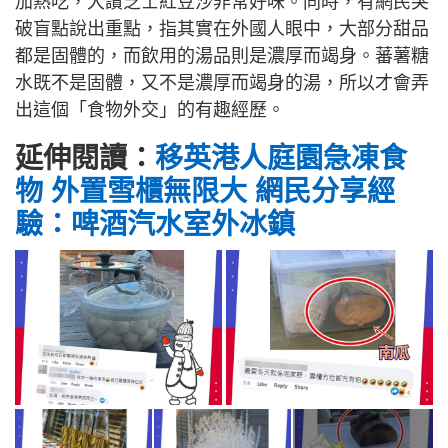
加熱吃，大讚芝士紅豆沙非常好味。同時，有網民突
破盲點說出重點，指其實在外國人眼中，大部分甜品
都是固體的，而飲用的湯品則是濃厚而竭身。蕃薯糖
水既不是固體，又不是濃厚而竭身的湯，所以才會弄
出這個「食物外交」的有趣經歷。
延伸閱讀：
移英港人庭園急凍食
物 外置雪櫃無限大 網民分享經
驗：啤酒汽水室外冰鎮