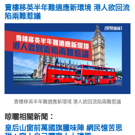
賣樓移英半年難適應新環境 港人欲回流
陷兩難惹議
賣樓移英半年難適應新環境 港人欲回流陷兩難惹議
晾曬相關新聞：
皇后山窗前萬國旗臘味陣 網民憶苦思