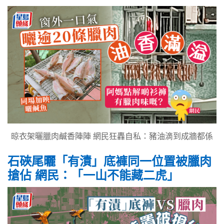
晾衣架曬臘肉鹹香陣陣 網民狂轟自私：豬油滴到成牆都係
石硤尾曬「有漬」底褲同一位置被臘肉
搶佔 網民：「一山不能藏二虎」