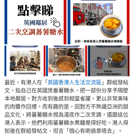
+7
最近，有港人在「
英國香港人生活交流區
」群組發帖
文，指自己在英國煲番薯糖水，把一部份分享予隔壁
本地鄰居。對方收到後感到相當雀躍，更以非常美味
的肉醬作回禮。而有趣的是，因對方不熟識亞洲的甜
品文化，將蕃薯糖水視為湯底作二次烹調，還跟這位
港人表示，他們利用蕃薯糖水煮麵覺得好吃。港人得
知後在群組發帖文，坦言「個心有啲過意唔去」。