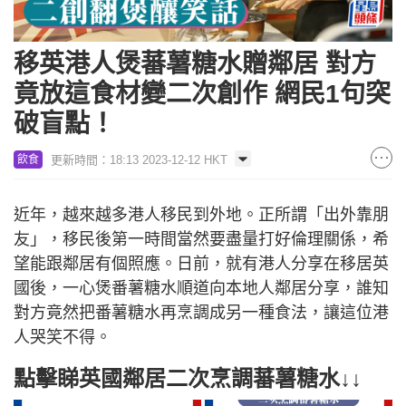
移英港人煲蕃薯糖水贈鄰居 對方
竟放這食材變二次創作 網民1句突
破盲點！
更新時間：18:13 2023-12-12 HKT
飲食
近年，越來越多港人移民到外地。正所謂「出外靠朋
友」，移民後第一時間當然要盡量打好倫理關係，希
望能跟鄰居有個照應。日前，就有港人分享在移居英
國後，一心煲番薯糖水順道向本地人鄰居分享，誰知
對方竟然把番薯糖水再烹調成另一種食法，讓這位港
人哭笑不得。
點擊睇英國鄰居二次烹調蕃薯糖水↓↓