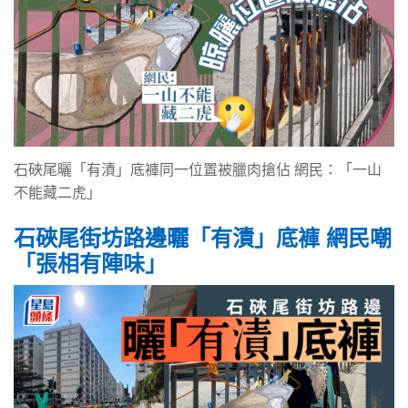
石硤尾曬「有漬」底褲同一位置被臘肉搶佔 網民：「一山
不能藏二虎」
石硤尾街坊路邊曬「有漬」底褲 網民嘲
「張相有陣味」