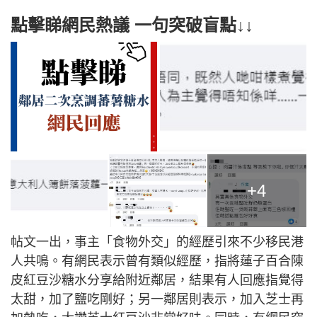
點擊睇網民熱議 一句突破盲點↓↓
+4
帖文一出，事主「食物外交」的經歷引來不少移民港
人共鳴。有網民表示曾有類似經歷，指將蓮子百合陳
皮紅豆沙糖水分享給附近鄰居，結果有人回應指覺得
太甜，加了鹽吃剛好；另一鄰居則表示，加入芝士再