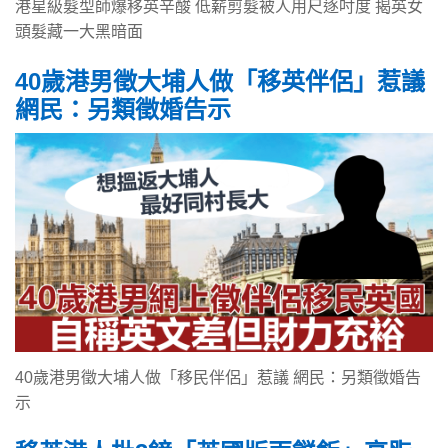
港星級髮型師爆移英辛酸 低薪剪髮被人用尺逐吋度 揭英女
頭髮藏一大黑暗面
40歲港男徵大埔人做「移英伴侶」惹議
網民：另類徵婚告示
40歲港男徵大埔人做「移民伴侶」惹議 網民：另類徵婚告
示