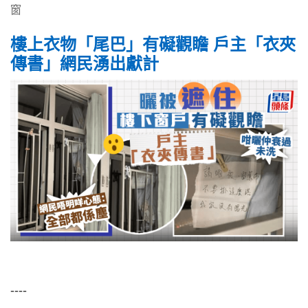
窗
樓上衣物「尾巴」有礙觀瞻 戶主「衣夾
傳書」網民湧出獻計
----