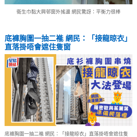
衛生巾黏大興邨窗外搖盪 網民驚訝：平衡力很棒
底褲胸圍一抽二褦 網民：「接龍晾衣」
直落掛唔會遮住隻窗
底褲胸圍一抽二褦 網民：「接龍晾衣」直落掛唔會遮住隻