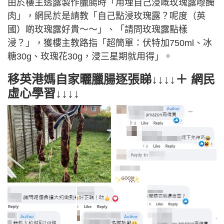
由於樓主透露製作臘腸時「用埋自己浸嘅玫瑰露嚟醃
肉」，網民於是請教「自己點浸玫瑰露？呢度（英
國）啲玫瑰露好貴～～」、「請問玫瑰露點樣
浸？」，獲樓主教路指「超簡單：伏特加750ml、冰
糖30g、玫瑰花30g，浸三星期就用得」。
移英港媽自家曬臘腸逐張睇↓↓↓↓＋ 網民
虛心學習↓↓↓↓