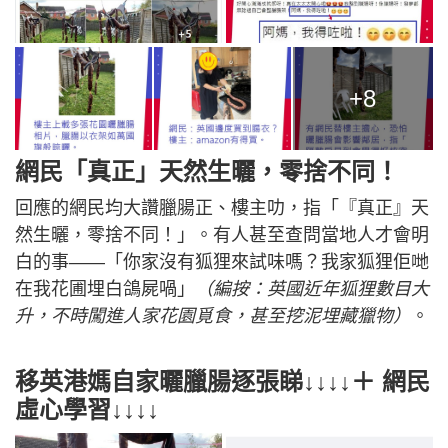
+8
網民「真正」天然生曬，零捨不同！
回應的網民均大讚臘腸正、樓主叻，指「『真正』天
然生曬，零捨不同！」。有人甚至查問當地人才會明
白的事——「你家沒有狐狸來試味嗎？我家狐狸佢哋
在我花圃埋白鴿屍喎」
（編按：英國近年狐狸數目大
升，不時闖進人家花園覓食，甚至挖泥埋藏獵物）
。
移英港媽自家曬臘腸逐張睇↓↓↓↓＋ 網民
虛心學習↓↓↓↓