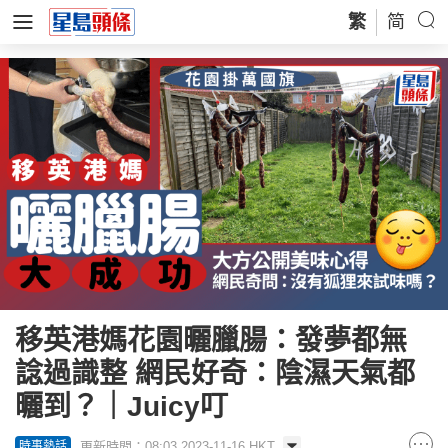
繁
简
移英港媽花園曬臘腸：發夢都無
諗過識整 網民好奇：陰濕天氣都
曬到？｜Juicy叮
更新時間：08:03 2023-11-16 HKT
時事熱話