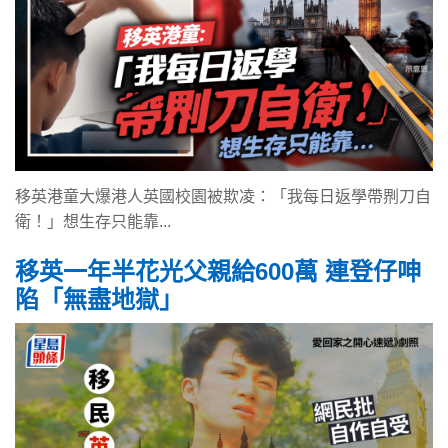
移英港童大爆港人英國校園被欺凌：「我每日返學帶𠝹刀自
衛！」想生存只能靠...
移英一年半花光父親給600萬 連登仔呻
陷「無盡地獄」