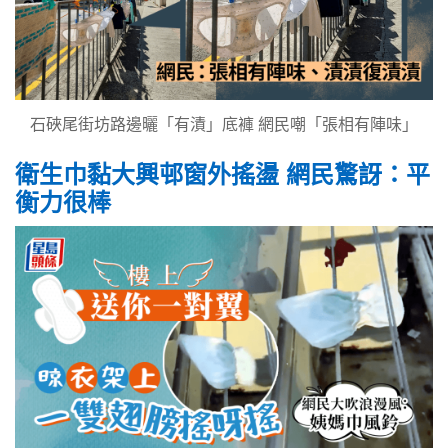
石硤尾街坊路邊曬「有漬」底褲 網民嘲「張相有陣味」
衛生巾黏大興邨窗外搖盪 網民驚訝：平
衡力很棒