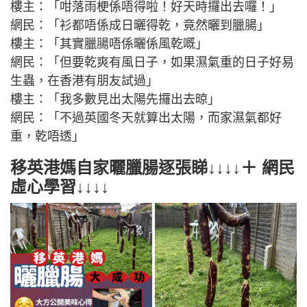
樓主：「咁落雨梗係唔得啦！好天時攞出去囉！」
網民：「衫都唔係成日曬得乾，竟然曬到臘腸」
樓主：「其實臘腸唔係曬係風乾嘅」
網民：「但要乾爽有風日子，如果濕氣重的日子好易
生蟲，在香港有朋友試過」
樓主：「我多數見出太陽先攞出去晾」
網民：「不過英國冬天就算出太陽，而家濕氣都好
重，乾唔透」
移英港媽自家曬臘腸逐張睇↓↓↓↓＋ 網民
虛心學習↓↓↓↓