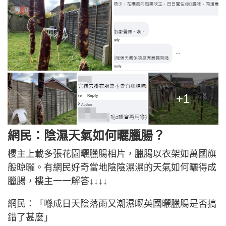
+1
網民：陰濕天氣如何曬臘腸？
樓主上載多張花園曬臘腸相片，臘腸以衣架如萬國旗
般晾曬。有網民好奇當地陰陰濕濕的天氣如何曬得成
臘腸，樓主一一解答↓↓↓↓
網民：「喺成日天陰落雨又潮濕嘅英國曬臘腸是否搞
錯了甚麼」