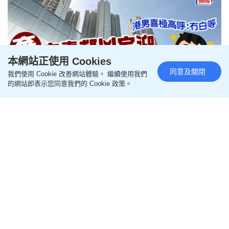
本網站正使用 Cookies
同意及關閉
我們使用 Cookie 改善網站體驗。 繼續使用我們
的網站即表示您同意我們的 Cookie 政策。
棄安泰邨凶宅迎「終極四派」 等
足8年入住神級靚盤 港男喜極高
呼：冇白等 網民羨慕：送大禮中
頭獎｜Juicy叮
更新時間：16:00 2026-08-10 HKT
時事熱話
一名申請公屋的港男，
6月底毅然放棄秀茂坪安泰邨