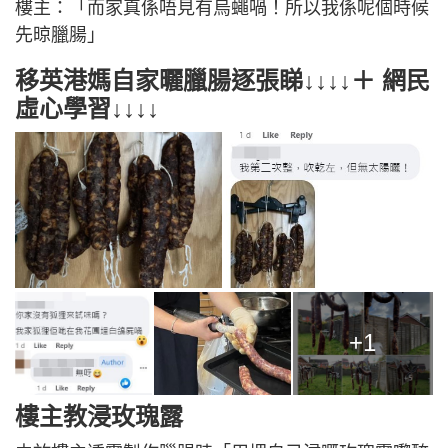
樓主：「而家真係唔見有烏蠅喎！所以我係呢個時候
先晾臘腸」
移英港媽自家曬臘腸逐張睇↓↓↓↓＋ 網民
虛心學習↓↓↓↓
+1
樓主教浸玫瑰露