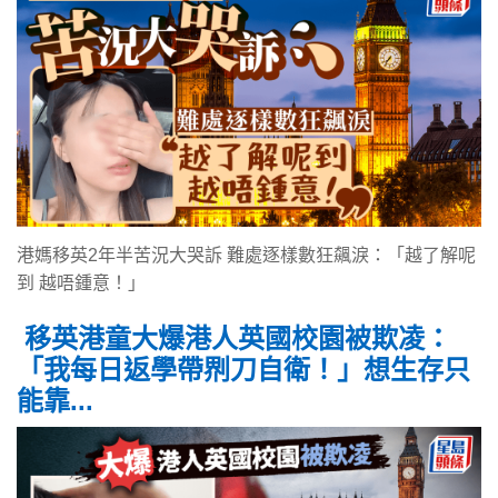
港媽移英2年半苦況大哭訴 難處逐樣數狂飆淚：「越了解呢
到 越唔鍾意！」
移英港童大爆港人英國校園被欺凌：
「我每日返學帶𠝹刀自衛！」想生存只
能靠...