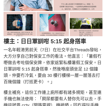
樓主：日日軍訓咁 5:15 起身搭車
一名年輕港男前天（7日）在社交平台Threads發帖，
大方分享自己對保安工作的看法。他直言：「暑假冇
嘢做去考咗個保安牌，依家返緊私樓暑假工保安。日
日軍訓咁 5:15 起身搭車，然後喺座頭坐足 12 個鐘
頭，仲要冇冷氣，要由 30 樓行樓梯一層一層落去打
百幾個鐘（打巡更卡）。」
樓主補充，這份工作連上廁所都有諸多規矩，甚至連
手機也無法使用：「屙尿都要有人替你先可以去，手
機訊號畀 cctv（閉路電視） 機搶晒，同冇得玩手機