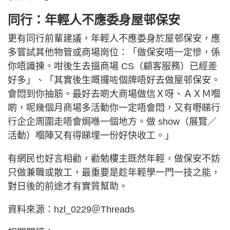
同行：年輕人不應委身屋邨保安
更有同行前輩建議，年輕人不應委身於屋邨保安，應
多嘗試其他物管或商場崗位：「做保安唔一定慘，係
你唔識揀。咁後生去搵商場 CS（顧客服務）已經差
好多」、「其實後生嘅攞咗個牌唔好去做屋邨保安。
會悶到你抽筋。最好去啲大商場做信Ｘ呀、ＡＸＭ嗰
啲，呢幾個月商場多活動你一定唔會悶，又有嘢睇行
行企企周圍走唔會焗喺一個地方。做 show（展覽／
活動）嗰陣又有得睇埋一份好快收工。」
有網民也好言相勸，勸勉樓主既然年輕，做保安不妨
只做兼職或散工，最重要是趁年輕學一門一技之能，
對日後的前途才有實質幫助。
資料來源：hzl_0229＠Threads