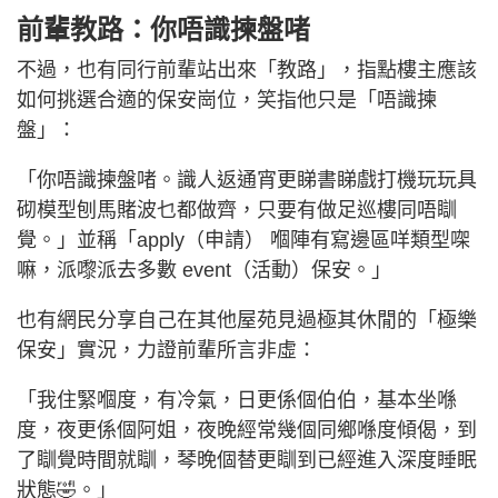
前輩教路：你唔識揀盤啫
不過，也有同行前輩站出來「教路」，指點樓主應該
如何挑選合適的保安崗位，笑指他只是「唔識揀
盤」：
「你唔識揀盤啫。識人返通宵更睇書睇戲打機玩玩具
砌模型刨馬賭波乜都做齊，只要有做足巡樓同唔瞓
覺。」並稱「apply（申請） 嗰陣有寫邊區咩類型㗎
嘛，派嚟派去多數 event（活動）保安。」
也有網民分享自己在其他屋苑見過極其休閒的「極樂
保安」實況，力證前輩所言非虛：
「我住緊嗰度，有冷氣，日更係個伯伯，基本坐喺
度，夜更係個阿姐，夜晚經常幾個同鄉喺度傾偈，到
了瞓覺時間就瞓，琴晚個替更瞓到已經進入深度睡眠
狀態🤣。」