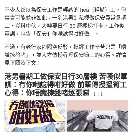
不少人都以為保安工作是輕鬆的 hea（輕鬆）工，但
事實可能並非如此。一名港男到私樓做保安員當暑期
工，豈料中伏，大呻要日行 30 層樓梯打卡，工作似
軍訓，忠告「保安冇你哋諗得咁好做」。
不過，有老行家卻隔空反駁，批評工作辛苦只是「唔
識揀盤啫」，並大方傳授尋覓保安筍工的心得。詳情
見下圖及下文：
港男暑期工做保安日行30層樓 苦嘆似軍
訓：冇你哋諗得咁好做 前輩傳授搵筍工
心得：你唔識揀盤啫逐張睇↓↓↓↓