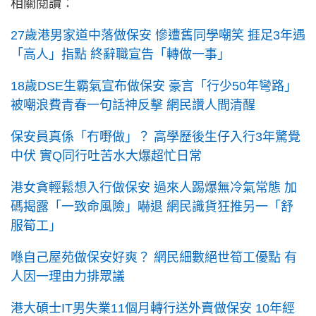
相關閱讀：
27歲港男家道中落做保安 慘遭舊同學嘲笑 捱足3年遇
「高人」指點 終辭職宣告「轉做一事」
18歲DSE生霸氣宣布做保安 豪言「行少50年彎路」
被嘲浪費青春一句話神反擊 網民讚人間清醒
保安員真係「冇嘢做」？ 高學歷後生仔入行3年驚覺
中伏 實Q同行吐苦水大爆超忙日常
港女貪輕鬆想入行做保安 過來人踢爆無冷氣常態 加
碼揭露「一致命風險」嚇退 網民識貨狂推另一「舒
服筍工」
喺自己屋苑做保安好爽？ 網民細數絕世筍工優點 有
人因一理由力排眾議
港大碩士IT男失業11個月轉行送外賣做保安 10年經