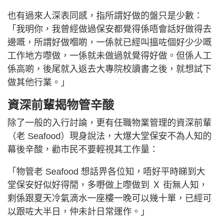
也有過來人深表同感，指所謂好做的盤只是少數：
「我明你，我曾經做過保安都覺得係唔會話好做得去
邊嘅，所謂好做嗰啲，一係就已經叫搵咗個好少少嘅
工作地方嚟做，一係就未做過就覺得好做。但係人工
係高啲，後尾就入返去大專院校讀書之後，就想試下
做其他行業。」
資深前輩揭物管辛酸
除了一般的入行討論，更有任職物業管理的資深前輩
（老 Seafood）現身說法，大爆大堂保安不為人知的
幕後辛酸，勸市民不要輕視其工作量：
「物管老 Seafood 想話畀各位知，唔好平時睇到大
堂保安好似好得閒，多嘢做上嚟做到 Ｘ 街無人知，
剩係跟夏天冷氣滴水一座樓一晚可以幾十單，已經可
以跟咗大半日，仲未計日常運作。」