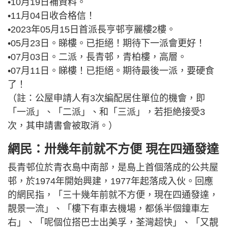
•10月19日補資料。
•11月04日收合格信！
•2023年05月15日首派長亨邨亨麗樓2樓。
•05月23日。睇樓。已拒絕！期待下一派會更好！
•07月03日。二派，長青邨，青柏樓，高層。
•07月11日。睇樓！已拒絕。期待最後一派，要硬食
了！
（註：公屋申請人有3次編配居住單位的機會，即
「一派」、「二派」、和「三派」，若拒絶接受3
次，其申請書會被取消。）
網民：卅幾年前就不方便 現在四通發達
長青邨位於青衣島中南部，是島上首個落成的公共屋
邨，於1974年開始興建，1977年起落成入伙。回應
的網民指，「三十幾年前就不方便，現在四通發達，
靚景一流」、「樓下有車去機場，都係半個鐘車左
右」、「呢個位搭巴士出美孚，荃灣超快」、「又靚