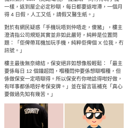
一樣，返到屋企必定秒瞓，每日都要返咁滯，一個月
得 4 日假，人工又低，請假又醫生紙。」
對於有網民疑惑「手機玩唔到仲唔走，傻豬」，樓主
澄清指公司規矩其實並非如此嚴苛，純粹是位置問
題：「佢俾帶耳機加玩手機，純粹佢俾個 X 位我，冇
訊號。」
樓主最後無奈總結，保安絕非如想像般輕鬆：「最主
要係每日 12 個鐘超悶，嗰種悶仲要係想瞓嗰種，但
係做保安一定唔瞓得。所以保安冇你哋諗得咁好做，
有咩事都係唔好考保安牌。」並在留言區補充「真心
要做過先知有幾苦。」