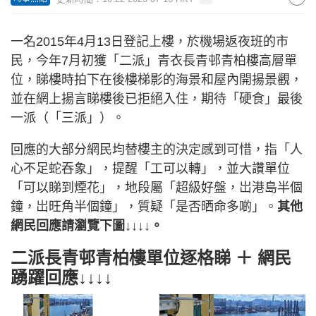
一名2015年4月13日登記上樓，於機場返夜班的市
民，今年7月初獲「二派」青衣長青邨青柏樓高層單
位，睇樓時拍下在後樓梯影的海景和屋內開揚景觀，
並在網上揚言睇樓後已拒絕入住，期待「硬食」最後
一派（「三派」）。
回應的大部分網民均替樓主的決定感到可惜，指「人
心不足蛇吞象」，提醒「工可以轉」，並大讚單位
「可以睇到煙花」，地段屬「超級好盤，岀港島半個
鐘，岀旺角半個鐘」，質疑「是否晒命多啲」。
其他
網民回應請瀏覽下圖↓↓↓↓。
二派長青邨青柏樓單位逐格睇 ＋ 網民
踴躍回應↓↓↓↓