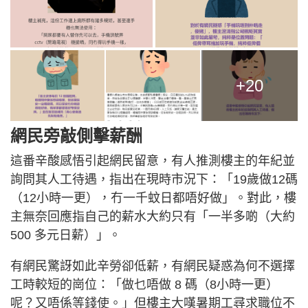
+20
網民旁敲側擊薪酬
這番辛酸感悟引起網民留意，有人推測樓主的年紀並
詢問其人工待遇，指出在現時市況下：「19歲做12碼
（12小時一更），冇一千蚊日都唔好做」。對此，樓
主無奈回應指自己的薪水大約只有「一半多啲（大約
500 多元日薪）」。
有網民驚訝如此辛勞卻低薪，有網民疑惑為何不選擇
工時較短的崗位：「做乜唔做 8 碼（8小時一更）
呢？又唔係等錢使。」但樓主大嘆暑期工尋求職位不