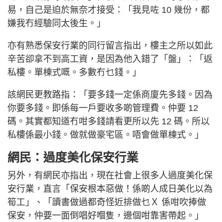
易，自己是迫於無奈才接受：「我見咗 10 幾份，都
嫌我冇經驗同太後生。」
亦有熟悉保安行業的同行留言指出，樓主之所以如此
辛苦卻拿不到高工資，是因為他入錯了「盤」：「返
私樓。單棟式嘅。多數冇乜錢。」
該網民更教路指：「要多錢一定係商廈先多錢。因為
你要多錢。即係每一戶要收多啲管理費。仲要 12
碼。其實都知道冇咁多錢請看更所以先 12 碼。所以
私樓係最小錢。做就做豪宅區。唔會做單棟式。」
網民：過度美化保安行業
另外，有網民亦指出，現在社會上很多人過度美化保
安行業，直言「保安根本惡做！係啲人成日美化以為
筍工」、「讀書做過都奇怪近排做乜Ｘ 係咁吹捧做
保安，仲要一面倒唱好嗰隻，邊個咁靠害帶起。」