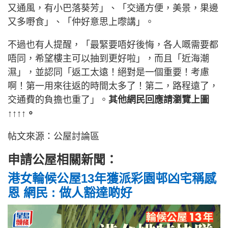
又通風，有小巴落葵芳」、「交通方便，美景，果邊
又多嘢食」、「仲好意思上嚟講」。
不過也有人提醒，「最緊要唔好後悔，各人嘅需要都
唔同，希望樓主可以抽到更好啦」，而且「近海潮
濕」，並認同「返工太遠！絕對是一個重要！考慮
啊！第一用來往返的時間太多了！第二，路程遠了，
交通費的負擔也重了」。
其他網民回應請瀏覽上圖
↑↑↑↑。
帖文來源：公屋討論區
申請公屋相關新聞：
港女輪候公屋13年獲派彩園邨凶宅稱感
恩 網民 : 做人豁達啲好