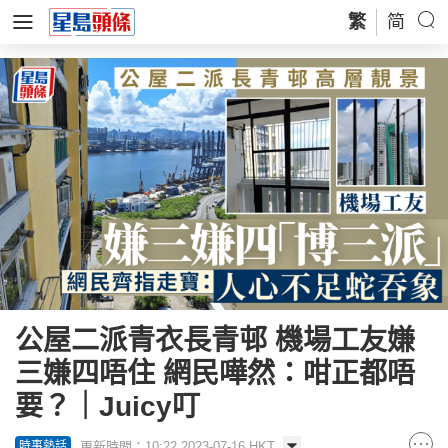
繁
简
公屋二派青衣長青邨 機場工友嫌
三嫌四唔住 網民嘩然：咁正都唔
要？｜Juicy叮
更新時間：10:22 2023-07-16 HKT
時事熱話