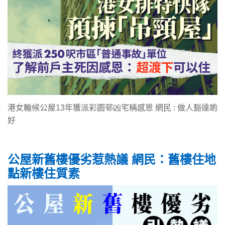
港女輪候公屋13年獲派彩園邨凶宅稱感恩 網民 : 做人豁達啲
好
公屋新舊樓優劣惹熱議 網民：舊樓住地
點新樓住質素