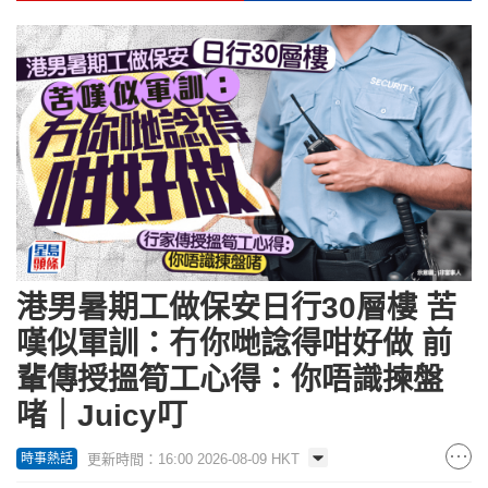
港男暑期工做保安日行30層樓 苦
嘆似軍訓：冇你哋諗得咁好做 前
輩傳授搵筍工心得：你唔識揀盤
啫｜Juicy叮
更新時間：16:00 2026-08-09 HKT
時事熱話