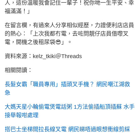
人，這份溫暖我會記住一輩子！祝你哋一生平安、幸
福滿滿！」
在留言欄，有過來人分享相似經歷，力證便利店店員
的熱心：「上次我都冇電，去咗問靚仔店員借嚟叉
電，開機之後租尿袋😎」。
資料來源：kelz_tkiki＠Threads
相關閱讀：
長髮女霸「職員專用」插頭叉手機？ 網民嘲江湖救
急
大媽天星小輪偷電煲電話粥 1方法偷插船頂插蘇 水手
接舉報咁處理
搭巴士坐梯間拉長線叉電 網民睇唔過眼想衝線剪綵