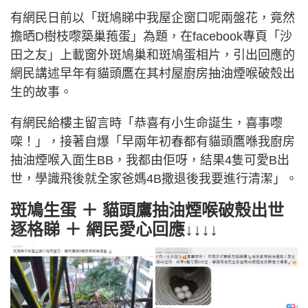
有網民日前以「斑鳩睇中我屋企窗口呢兩盤花，竟然
擔晒D樹枝嚟築巢菢蛋」為題，在facebook專頁「沙
田之友」上載窗外斑鳩巢和斑鳩蛋相片，引出回應的
網民講述早年有貓頭鷹在其村屋廚房抽油煙喉破殼出
生的故事。
有網民給樓主留言時「恭喜有小生命誕生，喜事嚟
㗎！」，接著自爆「早兩年初春都有貓頭鷹喺我廚房
抽油煙喉入面生BB，我都由佢呀，結果4隻可愛B出
世，學識飛後就全家爸媽4B撒退後我要進行清潔」。
斑鳩生蛋 ＋ 貓頭鷹抽油煙喉破殼出世
逐格睇 ＋ 網民愛心回應↓↓↓↓