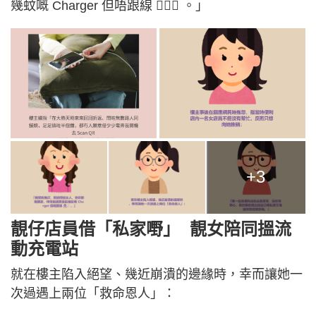
幾蚊嘅 Charger 但唔跟線 🤦🏻‍♀️ 。」
+3
靚仔店員借「私家嘢」 靚女陪同搵流
動充電站
就在樓主陷入絕望、幾近崩潰的邊緣時，幸而讓她一
次過遇上兩位「救命恩人」：