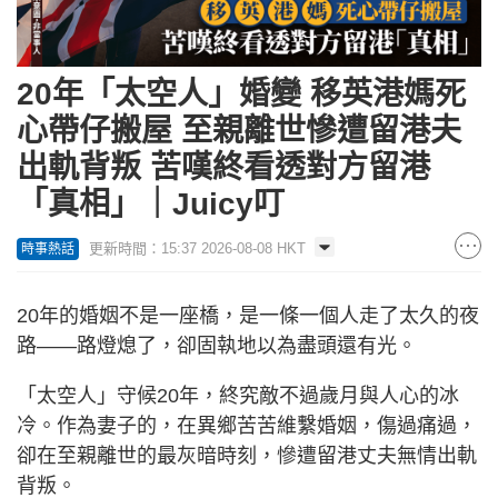
20年「太空人」婚變 移英港媽死
心帶仔搬屋 至親離世慘遭留港夫
出軌背叛 苦嘆終看透對方留港
「真相」｜Juicy叮
更新時間：15:37 2026-08-08 HKT
時事熱話
20年的婚姻不是一座橋，是一條一個人走了太久的夜
路——路燈熄了，卻固執地以為盡頭還有光。
「太空人」守候20年，終究敵不過歲月與人心的冰
冷。作為妻子的，在異鄉苦苦維繫婚姻，傷過痛過，
卻在至親離世的最灰暗時刻，慘遭留港丈夫無情出軌
背叛。