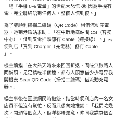
一場『手機 0% 電量』的世紀大恐慌 😭 因為手機冇
電，完全聯絡唔到任何人，整個人慌到傻。」
為了能順利掃描二維碼（QR Code）租借流動充電
器，她到港鐵站求助：「在中環地鐵站問 CS（客務
中心），借到叉電插頭卻冇 Cable（連接線）。」去
便利店「買到 Charger（充電器）但冇 Cable……
」。
樓主續指「在大熱天時來來回回折返、問咗無數路人
同舖頭，足足搞咗半個鐘，都冇人願意借少少電畀我
開機去 Scan QR Code（掃描二維碼）借流動充電
器。」
樓主事後在回應網民時抱怨，指當時便利店內一名女
店員不但沒有幫忙，反而只想向她推銷：「我問咗幾
次，開頭得個女人，佢咩都唔願意，仲同我講買個百