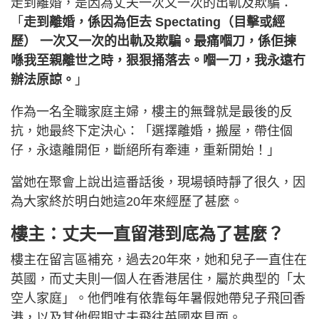
走到離婚，是因為丈夫一次又一次的出軌及欺騙：
「
走到離婚，係因為佢去 Spectating（目擊或經
歷） 一次又一次的出軌及欺騙。最痛嗰刀，係佢揀
喺我至親離世之時，狠狠捅落去。嗰一刀，我永遠冇
辦法原諒。
」
作為一名全職家庭主婦，樓主的無聲就是最後的反
抗，她最終下定決心：「選擇離婚，搬屋，帶住個
仔，永遠離開佢，斷絕所有牽連，重新開始！」
當她在聚會上說出這番話後，現場頓時靜了很久，因
為大家終於明白她這20年來經歷了甚麼。
樓主：丈夫一直留港到底為了甚麼？
樓主在留言區補充，過去20年來，她和兒子一直住在
英國，而丈夫則一個人在香港居住，屬於典型的「太
空人家庭」。他們唯有依靠每年暑假她帶兒子飛回香
港，以及其他假期丈夫飛往英國來見面。