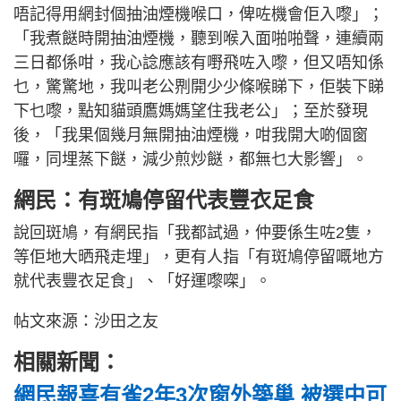
唔記得用網封個抽油煙機喉口，俾咗機會佢入嚟」；
「我煮餸時開抽油煙機，聽到喉入面啪啪聲，連續兩
三日都係咁，我心諗應該有嘢飛咗入嚟，但又唔知係
乜，驚驚地，我叫老公𠝹開少少條喉睇下，佢裝下睇
下乜嚟，點知貓頭鷹媽媽望住我老公」；至於發現
後，「我果個幾月無開抽油煙機，咁我開大啲個窗
囉，同埋蒸下餸，減少煎炒餸，都無乜大影響」。
網民：有斑鳩停留代表豐衣足食
說回斑鳩，有網民指「我都試過，仲要係生咗2隻，
等佢地大晒飛走埋」，更有人指「有斑鳩停留嘅地方
就代表豐衣足食」、「好運嚟㗎」。
帖文來源：沙田之友
相關新聞：
網民報喜有雀2年3次窗外築巢 被選中可