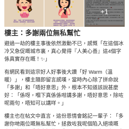
+1
樓主：多謝兩位無私幫忙
避過一劫的樓主事後依然激動不已，感慨「在這個冰
冷又急促嘅城市裏，真心覺得『人美心善』這4個字
係真實存在嘅！✨」
有網民看到這宗好人好事後大讚「好 Warm（溫
暖）」，樓主隨即留言感嘆，當時內心除了拼命說
「多謝」和「唔好意思」外，根本不知道該說甚麼
好：「係呀，嗰下真係係咁講多謝，唔好意思，除咗
呢兩句，唔知可以講咩。」
樓主也在帖文中直言，這份恩情會銘記一輩子：「多
謝你哋兩位嘅無私幫忙，拯救咗我呢個陷入絕境嘅