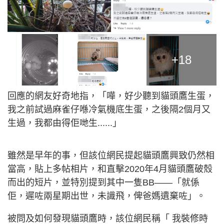
+18
回應的網友好奇地指，「嘩，好少聽到貓頭鷹生蛋，
我之前試過麻雀仔喺冷氣機底生蛋，之後隔2個月又
生過，我都由得佢哋生......」
雖然是早年的事，但該位網民提起貓頭鷹興致仍然相
當高，貼上多帖相片，和直擊2020年4月貓頭鷹破殼
而出的短片，並特別提到其中一隻BB——「就係
佢，遲咗兩星期出世，未識飛，俾爸媽遺棄咗」。
被問及如何發現貓頭鷹時，該位網民稱「 我裝修時