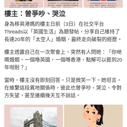
樓主：曾爭吵、哭泣
身為移英港媽的樓主日前（3日）在社交平台
Threads以「英國生活」為題發帖，分享自己維持了
長達20年的「太空人」婚姻，最終走向破裂的經歷。
樓主透露自己在一次聚會上，突然有人問她：「你哋
嘅婚姻，一個喺英國，一個喺香港，點解可以捱到20
年咁耐？」
當時，樓主沒有即刻回答，只是微笑一下。她坦言，
在維繫這段異地關係時，彼此也曾爭吵、哭泣、令對
方失望，甚至連續幾天互不說話。