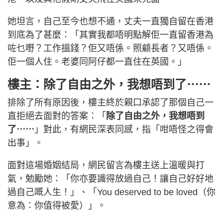
她坦言，自己至今也想不通，丈夫一直獨自留在香港
到底為了甚麼：「其實我都唔明點解佢一直留香港為
咗乜嘢？工作搵錢？佢又唔係。照顧長者？又唔係。
佢一個人住。老婆同阿仔都一直住在英國。」
樓主：除了自由之外，我想唔到了⋯⋯
排除了所有原因後，樓主終於親口承認了那個自己一
直拒絕去面對的答案：「
除了自由之外，我想唔到
了⋯⋯
」對此，有網民深表同感，指「咁唔怪之得會
出事」。
面對這場婚姻結局，網民留言為樓主送上溫暖與打
氣，勉勵她：「你亦要識得放過自己！讓自己好好地
過自己嘅人生！」、「You deserved to be loved（你
意為：你值得被愛）」。