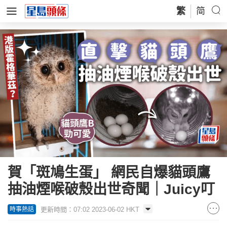
繁
简
賀「斑鳩生蛋」 網民自爆貓頭鷹
抽油煙喉破殼出世奇聞｜Juicy叮
更新時間：07:02 2023-06-02 HKT
時事熱話