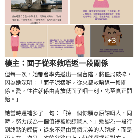
+3
樓主：面子從來救唔返一段關係
但每一次，她都會率先遞出一個台階，將僵局敲碎，
因為她深明：「面子呢樣嘢，從來都救唔返一段關
係。愛，往往就係由肯放低面子嗰一刻，先至真正開
始。」
她當時還補多了一句：「揀一個你願意原諒嘅人，同
時，努力成為一個值得被原諒嘅人。」她認為一段行
到終點的感情，從來不是由兩個完美的人砌成，而是