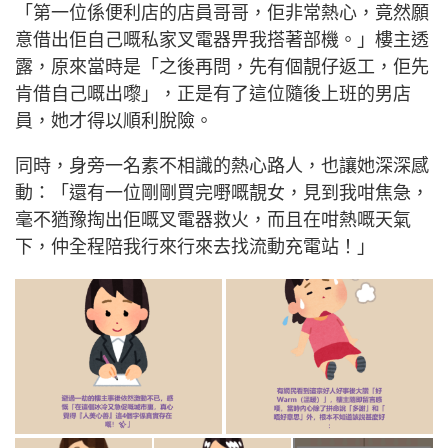
「第一位係便利店的店員哥哥，佢非常熱心，竟然願
意借出佢自己嘅私家叉電器畀我搭著部機。」樓主透
露，原來當時是「之後再問，先有個靚仔返工，佢先
肯借自己嘅出嚟」，正是有了這位隨後上班的男店
員，她才得以順利脫險。
同時，身旁一名素不相識的熱心路人，也讓她深深感
動：「還有一位剛剛買完嘢嘅靚女，見到我咁焦急，
毫不猶豫掏出佢嘅叉電器救火，而且在咁熱嘅天氣
下，仲全程陪我行來行來去找流動充電站！」