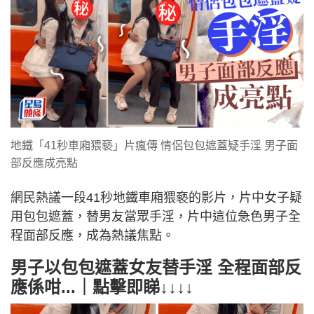
地鐵「41秒車廂猥褻」片瘋傳 情侶包包遮蓋疑手淫 男子面
部反應成亮點
網民熱議一段41秒地鐵車廂猥褻的影片，片中女子疑
用包包遮蓋，替男友當眾手淫，片中這位急色男子全
程面部反應，成為熱議焦點。
男子以包包遮蓋女友替手淫 全程面部反
應係咁...｜點擊即睇↓↓↓↓