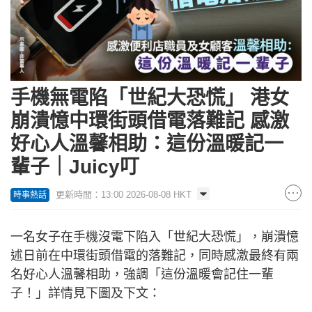
手機無電陷「世紀大恐慌」 港女
崩潰憶中環街頭借電落難記 感激
好心人溫馨相助：這份溫暖記一
輩子｜Juicy叮
更新時間：13:00 2026-08-08 HKT
時事熱話
一名女子在手機沒電下陷入「世紀大恐慌」，崩潰憶
述日前在中環街頭借電的落難記，同時感激最終有兩
名好心人溫馨相助，強調「這份溫暖會記住一輩
子！」詳情見下圖及下文：