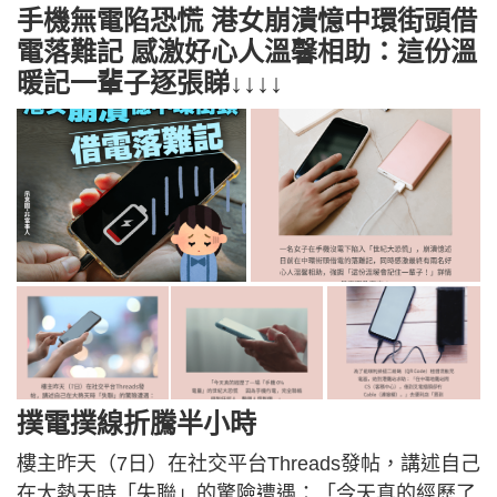
手機無電陷恐慌 港女崩潰憶中環街頭借
電落難記 感激好心人溫馨相助：這份溫
暖記一輩子逐張睇↓↓↓↓
撲電撲線折騰半小時
樓主昨天（7日）在社交平台Threads發帖，講述自己
在大熱天時「失聯」的驚險遭遇：「今天真的經歷了