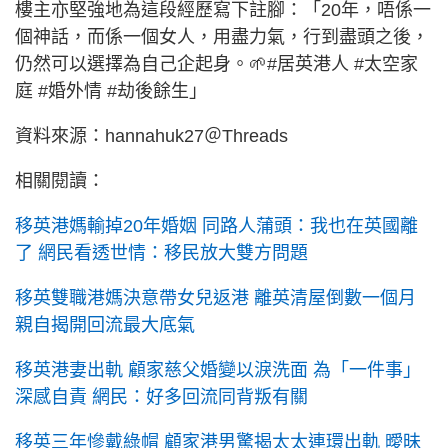
樓主亦堅強地為這段經歷寫下註腳：「20年，唔係一
個神話，而係一個女人，用盡力氣，行到盡頭之後，
仍然可以選擇為自己企起身。🌱#居英港人 #太空家
庭 #婚外情 #劫後餘生」
資料來源：hannahuk27＠Threads
相關閱讀：
移英港媽輸掉20年婚姻 同路人蒲頭：我也在英國離
了 網民看透世情：移民放大雙方問題
移英雙職港媽決意帶女兒返港 離英清屋倒數一個月
親自揭開回流最大底氣
移英港妻出軌 顧家慈父婚變以淚洗面 為「一件事」
深感自責 網民：好多回流同背叛有關
移英三年慘戴綠帽 顧家港男驚揭太太連環出軌 曖昧