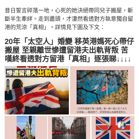
昔日誓言碎落一地，心死的她決絕帶同兒子搬屋，斬
斷半生牽絆。走到盡頭，才淒然看透對方執意獨自留
港的荒涼「真相」。詳情見下圖及下文：
20年「太空人」婚變 移英港媽死心帶仔
搬屋 至親離世慘遭留港夫出軌背叛 苦
嘆終看透對方留港「真相」逐張睇↓↓↓↓