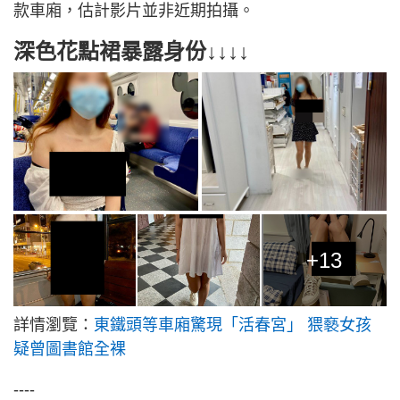
款車廂，估計影片並非近期拍攝。
深色花點裙暴露身份↓↓↓↓
+13
詳情瀏覽：
東鐵頭等車廂驚現「活春宮」 猥褻女孩
疑曾圖書館全裸
----