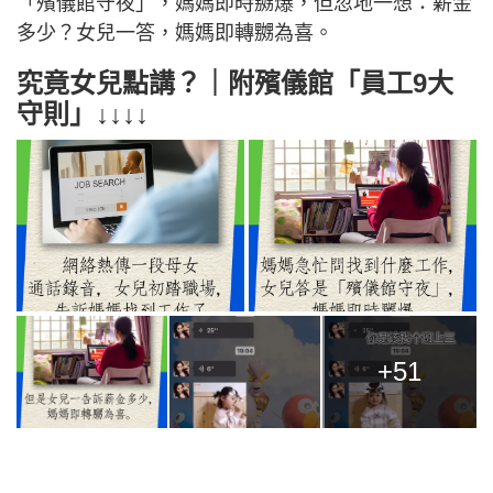
「殯儀館守夜」，媽媽即時嬲爆，但忽地一想：薪金
多少？女兒一答，媽媽即轉嬲為喜。
究竟女兒點講？｜附殯儀館「員工9大
守則」↓↓↓↓
+51
----