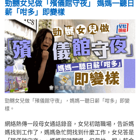
勁嬲女兒做「殯儀館守夜」 媽媽一聽日
薪「咁多」即變樣
勁嬲女兒做「殯儀館守夜」，媽媽一聽日薪「咁多」即變
樣。
網絡熱傳一段母女通話錄音，女兒初踏職場，告訴媽
媽找到工作了，媽媽急忙問找到什麼工作，女兒答是