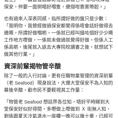
保安，仲要一面倒唱好嗰隻，邊個咁靠害帶起。」
也有過來人深表同感，指所謂好做的盤只是少數：
「我明你，我曾經做過保安都覺得係唔會話好做得去
邊嘅，所謂好做嗰啲，一係就已經叫搵咗個好少少嘅
工作地方嚟做，一係就未做過就覺得好做。但係人工
係高啲，後尾就入返去大專院校讀書之後，就想試下
做其他行業。」
資深前輩揭物管辛酸
除了一般的入行討論，更有任職物業管理的資深前輩
（老 Seafood）現身說法，大爆大堂保安不為人知的
幕後辛酸，勸市民不要輕視其工作量：
「物管老 Seafood 想話畀各位知，唔好平時睇到大
堂保安好似好得閒，多嘢做上嚟做到 Ｘ 街無人知，
剩係跟夏天冷氣滴水一座樓一晚可以幾十單，已經可