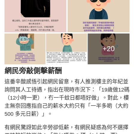
+20
網民旁敲側擊薪酬
這番辛酸感悟引起網民留意，有人推測樓主的年紀並
詢問其人工待遇，指出在現時市況下：「19歲做12碼
（12小時一更），冇一千蚊日都唔好做」。對此，樓
主無奈回應指自己的薪水大約只有「一半多啲（大約
500 多元日薪）」。
有網民驚訝如此辛勞卻低薪，有網民疑惑為何不選擇