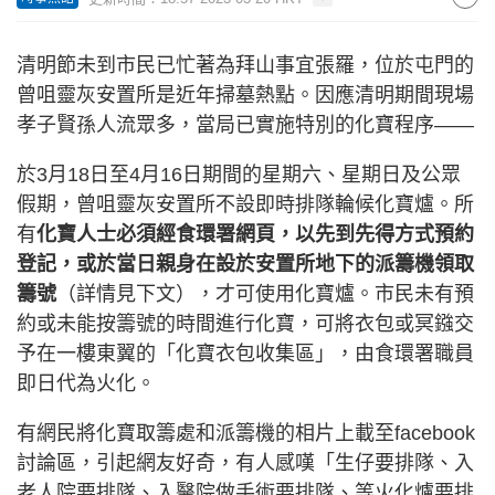
清明節未到市民已忙著為拜山事宜張羅，位於屯門的
曾咀靈灰安置所是近年掃墓熱點。因應清明期間現場
孝子賢孫人流眾多，當局已實施特別的化寶程序——
於3月18日至4月16日期間的星期六、星期日及公眾
假期，曾咀靈灰安置所不設即時排隊輪候化寶爐。所
有
化寶人士必須經食環署網頁，以先到先得方式預約
登記，或於當日親身在設於安置所地下的派籌機領取
籌號
（詳情見下文），才可使用化寶爐。市民未有預
約或未能按籌號的時間進行化寶，可將衣包或冥鏹交
予在一樓東翼的「化寶衣包收集區」，由食環署職員
即日代為火化。
有網民將化寶取籌處和派籌機的相片上載至facebook
討論區，引起網友好奇，有人感嘆「生仔要排隊、入
老人院要排隊、入醫院做手術要排隊、等火化爐要排