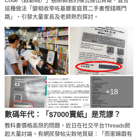
Code（啟動碼）」捆綁銷售的模式提出質疑，直言
這種做法「變相收窄咗基層家庭買二手書慳錢嘅門
路」，引發大量家長及老師熱烈探討。
+18
數碼年代：「$7000賣紙」是荒謬？
教科書價格高昂的問題，近日在社交平台Threads掀
起大量討論。有網民發帖尖銳地質疑：「而家睇戲有