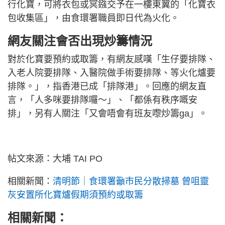
行化寶，可將衣包或冥鏹交予在一樓東翼的「化寶衣
包收集區」，由食環署職員即日代為火化。
網友關注會否出現炒籌情況
對於化寶要預約或取籌，有網友感嘆「生仔要排隊、
入老人院要排隊、入醫院做手術要排隊、等火化爐要
排隊。」，指香港已成「排隊港」。回應的網友直
言，「人多咪要排隊囉～」、「都係有秩序嘅安
排」，另有人關注「又會唔會有班友嚟炒籌ga」。
帖文來源：大埔 TAI PO
相關新聞：
清明節｜食環署籲市民分散掃墓 曾咀靈
灰安置所化寶爐假期須預約或取籌
相關新聞：