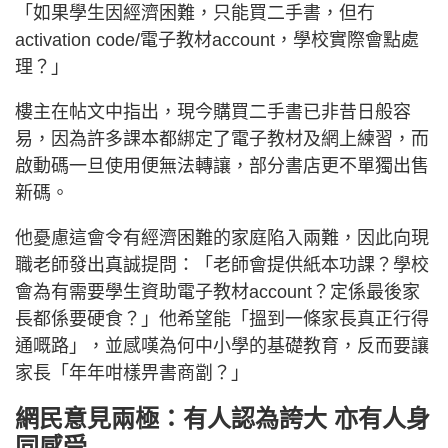
「如果學生因經濟困難，只能買二手書，但冇
activation code/電子教材account，學校實際會點處
理？」
樓主在帖文中指出，現今購買二手書已非昔日般容
易，因為許多課本都綁定了電子教材及網上練習，而
啟動碼一旦使用便無法轉讓，部分書店更不單獨出售
新碼。
他憂慮這會令有經濟困難的家庭陷入兩難，因此向現
職老師發出真誠提問：「老師會提供紙本功課？學校
會為有需要學生資助電子教材account？定係最後家
長都係要硬食？」他希望能「搵到一條家長真正行得
通嘅路」，並感嘆為何中小學的基礎教育，反而要讓
家長「年年咁樣畀書商劏？」
網民意見兩極：有人認為誇大 亦有人身
同感受