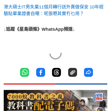
港大碩士IT男失業11個月轉行送外賣做保安 10年經
驗貼畢業證書自嘲：呢張嘢其實冇乜用？
↓追蹤《星島頭條》WhatsApp頻道↓