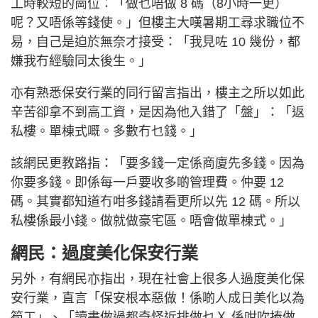
工時較短的崗位：「做乜唔做 8 碼（8小時一更）
呢？又唔係等錢使。」但樓主大嘆暑期工尋求職位不
易，自己是迫於無奈才接受：「我見咗 10 幾份，都
嫌我冇經驗同太後生。」
亦有熟悉保安行業的同行留言指出，樓主之所以如此
辛苦卻拿不到高工資，是因為他入錯了「盤」：「返
私樓。單棟式嘅。多數冇乜錢。」
該網民更教路指：「要多錢一定係商廈先多錢。因為
你要多錢。即係每一戶要收多啲管理費。仲要 12
碼。其實都知道冇咁多錢請看更所以先 12 碼。所以
私樓係最小錢。做就做豪宅區。唔會做單棟式。」
網民：過度美化保安行業
另外，有網民亦指出，現在社會上很多人過度美化保
安行業，直言「保安根本惡做！係啲人成日美化以為
筍工」、「讀書做過都奇怪近排做乜Ｘ 係咁吹捧做