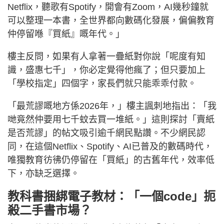
Netflix，聽歌有Spotify，開會有Zoom，AI幾秒鐘就
可以整理一本書，全世界都向數碼化發展，偏偏教育
仲停留喺『買紙』嘅年代。」
樓主反問，如果有人拿著一疊紙對你說「呢度有知
識，盛惠七千」，你必定覺得他瘋了；但只要加上
「學校指定」四個字，家長們就只能乖乖付款。
「最荒謬嘅地方係2026年，」樓主諷刺地指出：「我
哋竟然仲要用七千蚊去買一堆紙。」這則探討「賣紙
是否荒謬」的帖文吸引逾千網民點讚。不少網民認
同，在這個Netflix、Spotify、AI已普及的數碼時代，
唯獨教育彷彿仍停留在「買紙」的古舊年代，效率低
下，亦缺乏選擇。
教科書捆綁電子教材：「一個code」扼
殺二手書市場？