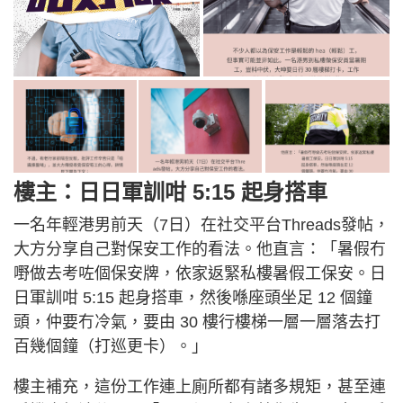
樓主：日日軍訓咁 5:15 起身搭車
一名年輕港男前天（7日）在社交平台Threads發帖，
大方分享自己對保安工作的看法。他直言：「暑假冇
嘢做去考咗個保安牌，依家返緊私樓暑假工保安。日
日軍訓咁 5:15 起身搭車，然後喺座頭坐足 12 個鐘
頭，仲要冇冷氣，要由 30 樓行樓梯一層一層落去打
百幾個鐘（打巡更卡）。」
樓主補充，這份工作連上廁所都有諸多規矩，甚至連