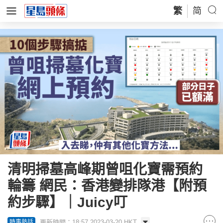
繁
简
清明掃墓高峰期曾咀化寶需預約
輪籌 網民：香港變排隊港【附預
約步驟】｜Juicy叮
更新時間：18:57 2023-03-20 HKT
時事熱話