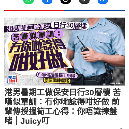
港男暑期工做保安日行30層樓 苦
嘆似軍訓：冇你哋諗得咁好做 前
輩傳授搵筍工心得：你唔識揀盤
啫｜Juicy叮