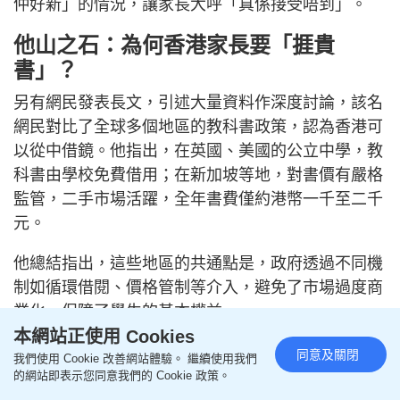
仲好新」的情況，讓家長大呼「真係接受唔到」。
他山之石：為何香港家長要「捱貴
書」？
另有網民發表長文，引述大量資料作深度討論，該名
網民對比了全球多個地區的教科書政策，認為香港可
以從中借鏡。他指出，在英國、美國的公立中學，教
科書由學校免費借用；在新加坡等地，對書價有嚴格
監管，二手市場活躍，全年書費僅約港幣一千至二千
元。
他總結指出，這些地區的共通點是，政府透過不同機
制如循環借閱、價格管制等介入，避免了市場過度商
業化，保障了學生的基本權益。
本網站正使用 Cookies
來源：Threads＠jy.lifelong、aprilfool1719、
同意及關閉
我們使用 Cookie 改善網站體驗。 繼續使用我們
life_commentator、fung1_78、mu_marmar、
的網站即表示您同意我們的 Cookie 政策。
blueray8786、ming0286、william._.wcw、