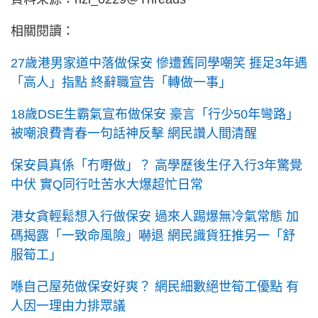
相關閱讀：
27歲港男家道中落做保安 慘遭舊同學嘲笑 捱足3年遇
「高人」指點 終辭職宣告「轉做一事」
18歲DSE生霸氣宣布做保安 豪言「行少50年彎路」
被嘲浪費青春一句話神反擊 網民讚人間清醒
保安員真係「冇嘢做」？ 高學歷後生仔入行3年驚覺
中伏 實Q同行吐苦水大爆超忙日常
港女貪輕鬆想入行做保安 過來人踢爆無冷氣常態 加
碼揭露「一致命風險」嚇退 網民識貨狂推另一「舒
服筍工」
喺自己屋苑做保安好爽？ 網民細數絕世筍工優點 有
人因一理由力排眾議