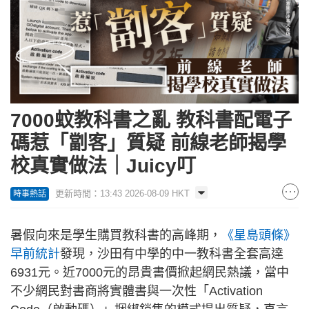
7000蚊教科書之亂 教科書配電子
碼惹「劏客」質疑 前線老師揭學
校真實做法｜Juicy叮
更新時間：13:43 2026-08-09 HKT
時事熱話
暑假向來是學生購買教科書的高峰期，
《星島頭條》
早前統計
發現，沙田有中學的中一教科書全套高達
6931元。近7000元的昂貴書價掀起網民熱議，當中
不少網民對書商將實體書與一次性「Activation