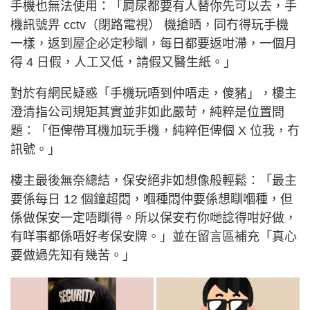
手機也無法使用：「屙尿都要有人替你先可以去，手
機訊號畀 cctv（閉路電視） 機搶晒，同冇得玩手機
一樣，返到屋企必定秒瞓，每日都要返咁滯，一個月
得 4 日假，人工又低，請假又醫生紙。」
對於有網民疑惑「手機玩唔到仲唔走，傻豬」，樓主
澄清指公司規矩其實並非如此嚴苛，純粹是位置問
題：「佢俾帶耳機加玩手機，純粹佢俾個 X 位我，冇
訊號。」
樓主最後無奈總結，保安絕非如想像般輕鬆：「最主
要係每日 12 個鐘超悶，嗰種悶仲要係想瞓嗰種，但
係做保安一定唔瞓得。所以保安冇你哋諗得咁好做，
有咩事都係唔好考保安牌。」並在留言區補充「真心
要做過先知有幾苦。」