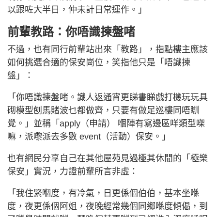
以跟咗大半日，仲未計日常運作。」
前輩教路：你唔識揀盤啫
不過，也有同行前輩站出來「教路」，指點樓主應該
如何挑選合適的保安崗位，笑指他只是「唔識揀
盤」：
「你唔識揀盤啫。識人返通宵更睇書睇戲打機玩玩具
砌模型刨馬賭波乜都做齊，只要有做足巡樓同唔瞓
覺。」並稱「apply（申請） 嗰陣有寫邊區咩類型㗎
嘛，派嚟派去多數 event（活動）保安。」
也有網民分享自己在其他屋苑見過極其休閒的「極樂
保安」實況，力證前輩所言非虛：
「我住緊嗰度，有冷氣，日更係個伯伯，基本坐喺
度，夜更係個阿姐，夜晚經常幾個同鄉喺度傾偈，到