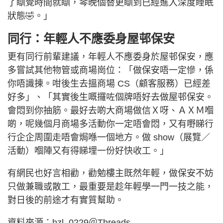
了瞓覺時間就瞓，琴晚個替更瞓到已經進入深度睡眠
狀態🤣。」
同行：年輕人不應委身屋邨保安
更有同行前輩建議，年輕人不應委身於屋邨保安，應
多嘗試其他物管或商場崗位：「做保安唔一定慘，係
你唔識揀。咁後生去搵商場 CS（顧客服務）已經差
好多」、「其實後生嘅攞咗個牌唔好去做屋邨保安。
會悶到你抽筋。最好去啲大商場做信Ｘ呀、ＡＸＭ嗰
啲，呢幾個月商場多活動你一定唔會悶，又有嘢睇行
行企企周圍走唔會焗喺一個地方。做 show（展覽／
活動）嗰陣又有得睇埋一份好快收工。」
有網民也好言相勸，勸勉樓主既然年輕，做保安不妨
只做兼職或散工，最重要是趁年輕學一門一技之能，
對日後的前途才有實質幫助。
資料來源：hzl_0229＠Threads