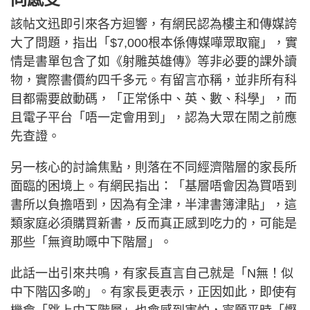
該帖文迅即引來各方迴響，有網民認為樓主和傳媒誇
大了問題，指出「$7,000根本係傳媒嘩眾取寵」，實
情是書單包含了如《射雕英雄傳》等非必要的課外讀
物，實際書價約四千多元。有留言亦稱，並非所有科
目都需要啟動碼，「正常係中、英、數、科學」，而
且電子平台「唔一定會用到」，認為大眾在鬧之前應
先查證。
另一核心的討論焦點，則落在不同經濟階層的家長所
面臨的困境上。有網民指出：「基層唔會因為買唔到
書所以負擔唔到，因為有全津，半津書簿津貼」，這
類家庭必須購買新書，反而真正感到吃力的，可能是
那些「無資助嘅中下階層」。
此話一出引來共鳴，有家長直言自己就是「N無！似
中下階囚多啲」。有家長更表示，正因如此，即使有