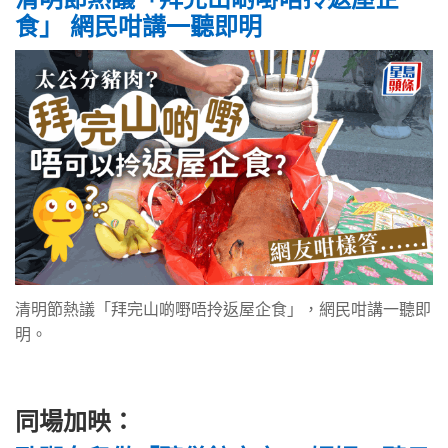
食」 網民咁講一聽即明
清明節熱議「拜完山啲嘢唔拎返屋企食」，網民咁講一聽即
明。
同場加映：