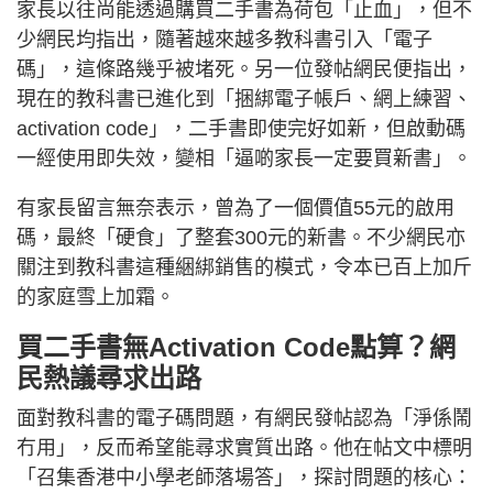
家長以往尚能透過購買二手書為荷包「止血」，但不
少網民均指出，隨著越來越多教科書引入「電子
碼」，這條路幾乎被堵死。另一位發帖網民便指出，
現在的教科書已進化到「捆綁電子帳戶、網上練習、
activation code」，二手書即使完好如新，但啟動碼
一經使用即失效，變相「逼啲家長一定要買新書」。
有家長留言無奈表示，曾為了一個價值55元的啟用
碼，最終「硬食」了整套300元的新書。不少網民亦
關注到教科書這種綑綁銷售的模式，令本已百上加斤
的家庭雪上加霜。
買二手書無Activation Code點算？網
民熱議尋求出路
面對教科書的電子碼問題，有網民發帖認為「淨係鬧
冇用」，反而希望能尋求實質出路。他在帖文中標明
「召集香港中小學老師落場答」，探討問題的核心：