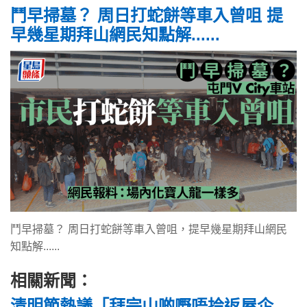
鬥早掃墓？ 周日打蛇餅等車入曾咀 提
早幾星期拜山網民知點解......
鬥早掃墓？ 周日打蛇餅等車入曾咀，提早幾星期拜山網民
知點解......
相關新聞：
清明節熱議「拜完山啲嘢唔拎返屋企