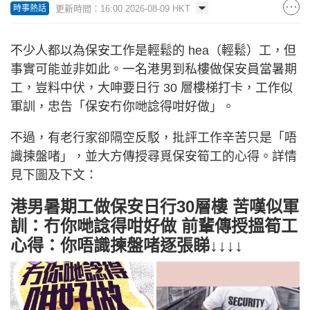
更新時間：16:00 2026-08-09 HKT
時事熱話
不少人都以為保安工作是輕鬆的 hea（輕鬆）工，但
事實可能並非如此。一名港男到私樓做保安員當暑期
工，豈料中伏，大呻要日行 30 層樓梯打卡，工作似
軍訓，忠告「保安冇你哋諗得咁好做」。
不過，有老行家卻隔空反駁，批評工作辛苦只是「唔
識揀盤啫」，並大方傳授尋覓保安筍工的心得。詳情
見下圖及下文：
港男暑期工做保安日行30層樓 苦嘆似軍
訓：冇你哋諗得咁好做 前輩傳授搵筍工
心得：你唔識揀盤啫逐張睇↓↓↓↓