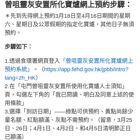
曾咀靈灰安置所化寶爐網上預約步驟：
＊先到先得網上預約3月18日至4月16日期間的星期
六、星期日及公眾假期的指定化寶爐，其他日子無須
預約。
步驟如下：
1.透過食環署網頁登入
「曾咀靈灰安置所化寶爐網上
預約系統」
。（
https://app.fehd.gov.hk/jpbb/intro?
lang=zh_HK
）
2.在「屯門曾咀靈灰安置所使用化寶爐人士須知」
頁，勾選左下角的「我已閱讀、明白及同意上述的使
用條款」
3.選擇「到訪日期」——綠點可供預約、黃點尚餘少
量名額、紅點額滿、灰點不需預約。（留意，3月25
日、26日；4月1日、4月2日，和4月5日清明節正日
已額滿）