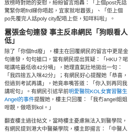
放榜時對她的安慰，紛紛留言炮轟：「上個post先話
驚緊你啲frd睇你唔起，宜家就咁囂張」、「佢上個
po先覆完人話poly city配唔上佢，知咩料啦」。
囂張金句連發 事主反串網民「狗眼看人
低」
除了「你個frd廢」，樓主在回覆網民的留言中更是金
句連發，句句搶口，當有網民提出質疑：「HKU？啱
啱講咗最低收42分喎」，她理直氣壯地拋出一句：
「我四捨五入咪42分」；有網民好心提醒她「恭喜，
但過到考試再講」，她竟串嘴答道：「你入到再同我
講呢句」。有網民引述早前
明愛醫院KOL女實習醫生
Angel的事件
提醒她，樓主只回覆：「我冇angel姐姐
咁靚，做唔到kol。」
翻查樓主過往帖文，當時樓主憂慮無法入到醫學院，
有網民提到港大中醫藥學院，樓主即揚言：「中醫人