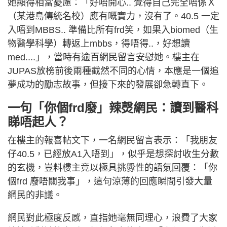
她顯得相當憂慮：「好唔開心.. 覺得自己完全唔係Ｘ
（某港島傳統名校）應有嘅實力，沒有了。40.5 一定
入唔到MBBS.. 準備比所有frd笑，如果入biomed（生
物醫學科學）轉返上mbbs，得唔得..，好想讀
med....」，當時有逾百網民留言安慰她。樓主在
JUPAS放榜前後兩種截然不同的心情，本應是一個追
夢成功的勵志故事，但接下來的發展卻急轉直下。
一句「你個frd廢」辣㷫網民：讀到醫科
睇唔起人？
在樓主的報喜帖文下，一名網民留言表示：「我朋友
仔40.5，已經放A1入唔到」，似乎是想探討收生分數
的玄機，豈料樓主竟以極具挑釁性的語氣回覆：「你
個frd 廢唔關我事」，這句涼薄的回應瞬間引發大量
網民的非議。
網民對此極度反感，直指她毫無同理心，浪費了大家