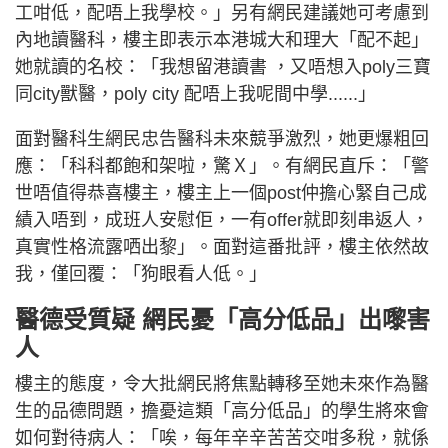
工咁低，配唔上我學校。」另有網民建議她可考慮到
內地讀醫科，樓主即表示本港城大和理大「配不起」
她就讀的名校：「我想留港讀書 ，又唔想入poly三寶
同city獸醫，poly city 配唔上我呢間中學......」
面對醫科生網民忠告醫科未來競爭激烈，她更爆粗回
應：「科科都飽和架啦，驚Ｘ」。有網民直斥：「警
世唔值得恭喜樓主，樓主上一個post仲擔心緊自己成
績入唔到，成班人安慰佢，一有offer就即刻串返人，
真實性格流露哂出黎」。面對這番批評，樓主依然故
我，僅回覆：「狗眼看人低。」
醫德受質疑 網民憂「高分低品」出嚟害
人
樓主的態度，令大批網民將焦點轉移至她未來作為醫
生的品德問題，擔憂這類「高分低品」的學生將來會
如何對待病人：「唉，每年辛辛苦苦交咁多稅，就係