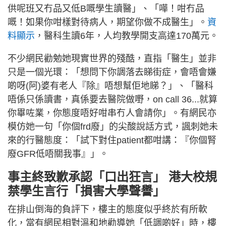
供呢班又冇品又低B嘅學生讀醫」、「嘩！咁冇品
嘅！如果你咁樣對待病人，期望你做不成醫生」。
資
料顯示
，醫科生讀6年，人均教學開支高達170萬元。
不少網民勸勉她現實世界的殘酷，直指「醫生」並非
只是一個光環：「想問下你調落去睇街症，會唔會嫌
啲呀(阿)婆有老人『除』唔想幫佢地睇？」、「醫科
唔係只係讀書，真係要去醫院做嘢，on call 36...就算
你畢咗業，你態度唔好咁串冇人會請你」。有網民亦
模仿她一句「你個frd廢」的尖酸說話方式，諷刺她未
來的行醫態度：「試下對住patient都咁講：『你個腎
廢GFR低唔關我事』」。
事主終致歉承認「口出狂言」 港大校規
禁學生言行「損害大學聲譽」
在排山倒海的負評下，樓主的態度似乎終於有所軟
化，當有網民相對溫和地勸導她「低調啲好」時，樓