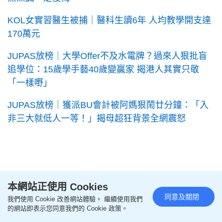
KOL女實習醫生被捕｜醫科生讀6年 人均教學開支達
170萬元
JUPAS放榜｜大學Offer不及水電牌？過來人狠批盲
追學位：15歲學手藝40歲變贏家 揭港人其實只敬
「一樣嘢」
JUPAS放榜｜獲派BU會計被阿媽狠鬧廿分鐘：「入
非三大就低人一等！」揭母超狂背景全網震怒
本網站正使用 Cookies
↓追蹤《星島頭條》WhatsApp頻道↓
同意及關閉
我們使用 Cookie 改善網站體驗。 繼續使用我們
的網站即表示您同意我們的 Cookie 政策。