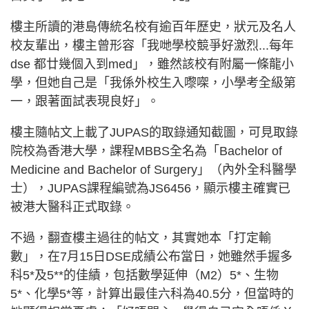
樓主所讀的港島傳統名校有逾百年歷史，狀元及名人
校友輩出，樓主曾形容「我哋學校競爭好激烈...每年
dse 都廿幾個入到med」，雖然該校有附屬一條龍小
學，但她自己是「我係外校生入嚟㗎，小學考全級第
一，跟著面試表現良好」。
樓主隨帖文上載了JUPAS的取錄通知截圖，可見取錄
院校為香港大學，課程MBBS全名為「Bachelor of
Medicine and Bachelor of Surgery」（內外全科醫學
士），JUPAS課程編號為JS6456，顯示樓主確實已
被港大醫科正式取錄。
不過，翻查樓主過往的帖文，其實她本「打定輸
數」，在7月15日DSE成績公布當日，她雖然手握多
科5*及5**的佳績，包括數學延伸（M2）5*、生物
5*、化學5*等，計算出最佳六科為40.5分，但當時的