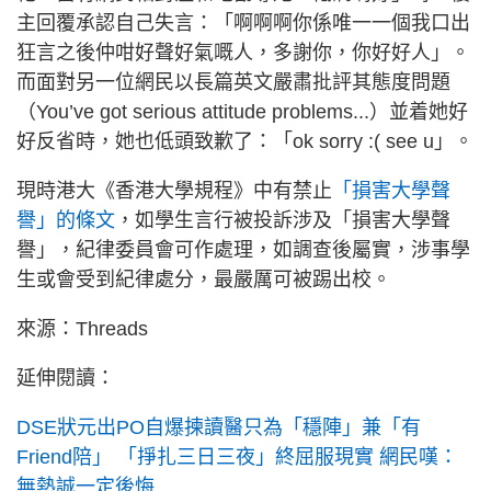
主回覆承認自己失言：「啊啊啊你係唯一一個我口出
狂言之後仲咁好聲好氣嘅人，多謝你，你好好人」。
而面對另一位網民以長篇英文嚴肅批評其態度問題
（You’ve got serious attitude problems...）並着她好
好反省時，她也低頭致歉了：「ok sorry :( see u」。
現時港大《香港大學規程》中有禁止
「損害大學聲
譽」的條文
，如學生言行被投訴涉及「損害大學聲
譽」，紀律委員會可作處理，如調查後屬實，涉事學
生或會受到紀律處分，最嚴厲可被踢出校。
來源：Threads
延伸閱讀：
DSE狀元出PO自爆揀讀醫只為「穩陣」兼「有
Friend陪」 「掙扎三日三夜」終屈服現實 網民嘆：
無熱誠一定後悔