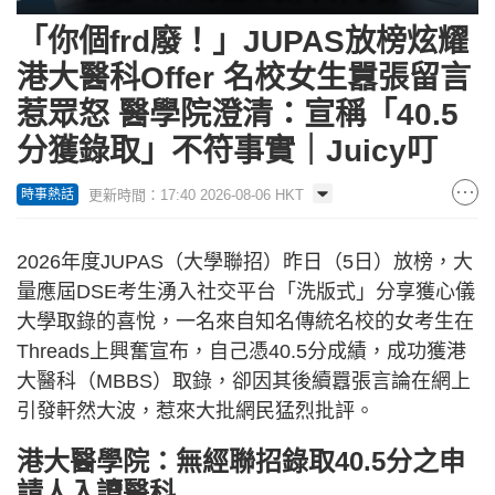
「你個frd廢！」JUPAS放榜炫耀
港大醫科Offer 名校女生囂張留言
惹眾怒 醫學院澄清：宣稱「40.5
分獲錄取」不符事實｜Juicy叮
更新時間：17:40 2026-08-06 HKT
時事熱話
2026年度JUPAS（大學聯招）昨日（5日）放榜，大
量應屆DSE考生湧入社交平台「洗版式」分享獲心儀
大學取錄的喜悅，一名來自知名傳統名校的女考生在
Threads上興奮宣布，自己憑40.5分成績，成功獲港
大醫科（MBBS）取錄，卻因其後續囂張言論在網上
引發軒然大波，惹來大批網民猛烈批評。
港大醫學院：無經聯招錄取40.5分之申
請人入讀醫科