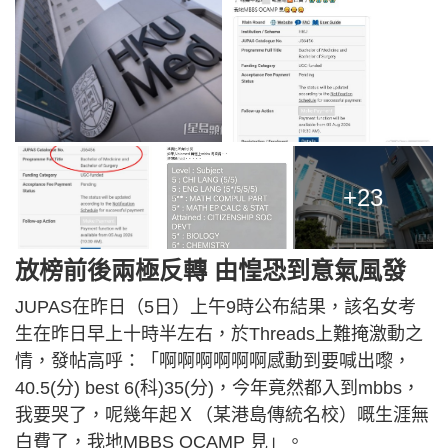
+23
放榜前後兩極反轉 由惶恐到意氣風發
JUPAS在昨日（5日）上午9時公布結果，該名女考
生在昨日早上十時半左右，於Threads上難掩激動之
情，發帖高呼：「啊啊啊啊啊啊感動到要喊出嚟，
40.5(分) best 6(科)35(分)，今年竟然都入到mbbs，
我要哭了，呢幾年起Ｘ（某港島傳統名校）嘅生涯無
白費了，我地MBBS OCAMP 見」。