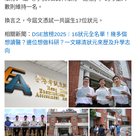
數則維持一名。
換言之，今屆文憑試一共誕生17位狀元。
相關新聞：
DSE放榜2025︱16狀元全名單！幾多個
想讀醫？邊位想做科研？一文睇清狀元來歷及升學志
向