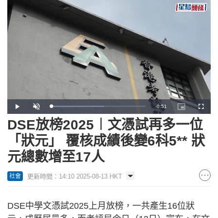
Remaining
-
0:51
Loaded
:
Play
Unmute
Picture-
Fullscr
56.37%
in-
Picture
DSE放榜2025︱文憑試再多一位
Time
「狀元」 覆核成績後變6科5** 狀
元總數增至17人
更新時間：14:10 2025-08-13 HKT
社會
DSE中學文憑試2025上月放榜，一共產生16位狀