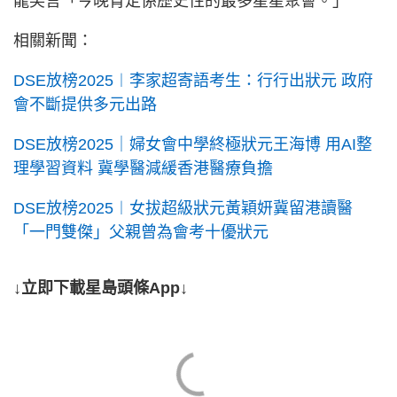
龍笑言「今晚肯定係歷史性的最多星星聚會。」
相關新聞：
DSE放榜2025︱李家超寄語考生：行行出狀元 政府
會不斷提供多元出路
DSE放榜2025｜婦女會中學終極狀元王海博 用AI整
理學習資料 冀學醫減緩香港醫療負擔
DSE放榜2025︱女拔超級狀元黃穎妍冀留港讀醫
「一門雙傑」父親曾為會考十優狀元
↓立即下載星島頭條App↓