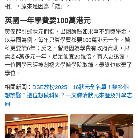
相」，原來是因為「錢」。
英國一年學費要100萬港元
黃傑龍引述狀元們指，出國讀醫如果拿不到獎學金，
以英國為例，每年只算學費都要100萬港元一年，醫
科更要讀6年；反之，留港因為學費有政府資助，只
需要4萬多元一年，足足便宜20幾倍。有人更透露，
一位同學已經被劍橋大學醫學院取錄，最終也放棄了
學位。
相關新聞：
DSE放榜2025︱16狀元全名單！幾多個
想讀醫？邊位想做科研？一文睇清狀元來歷及升學志
向