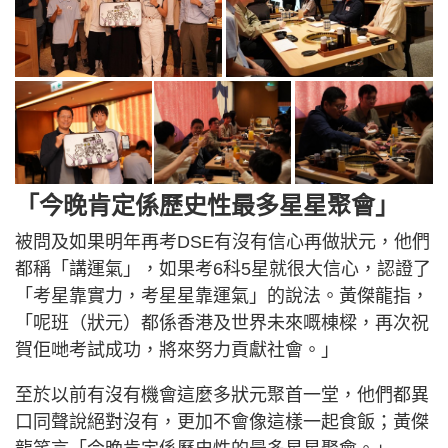
「今晚肯定係歷史性最多星星聚會」
被問及如果明年再考DSE有沒有信心再做狀元，他們
都稱「講運氣」，如果考6科5星就很大信心，認證了
「考星靠實力，考星星靠運氣」的說法。黃傑龍指，
「呢班（狀元）都係香港及世界未來嘅棟樑，再次祝
賀佢哋考試成功，將來努力貢獻社會。」
至於以前有沒有機會這麼多狀元聚首一堂，他們都異
口同聲說絕對沒有，更加不會像這樣一起食飯；黃傑