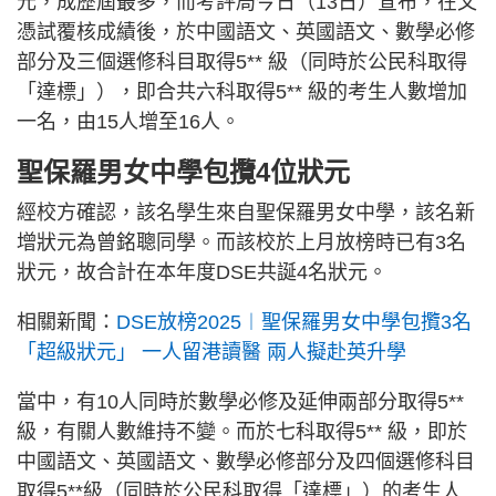
元，成歷屆最多，而考評局今日（13日）宣布，在文
憑試覆核成績後，於中國語文、英國語文、數學必修
部分及三個選修科目取得5** 級（同時於公民科取得
「達標」），即合共六科取得5** 級的考生人數增加
一名，由15人增至16人。
聖保羅男女中學包攬4位狀元
經校方確認，該名學生來自聖保羅男女中學，該名新
增狀元為曾銘聰同學。而該校於上月放榜時已有3名
狀元，故合計在本年度DSE共誕4名狀元。
相關新聞：
DSE放榜2025︱聖保羅男女中學包攬3名
「超級狀元」 一人留港讀醫 兩人擬赴英升學
當中，有10人同時於數學必修及延伸兩部分取得5**
級，有關人數維持不變。而於七科取得5** 級，即於
中國語文、英國語文、數學必修部分及四個選修科目
取得5**級（同時於公民科取得「達標」）的考生人